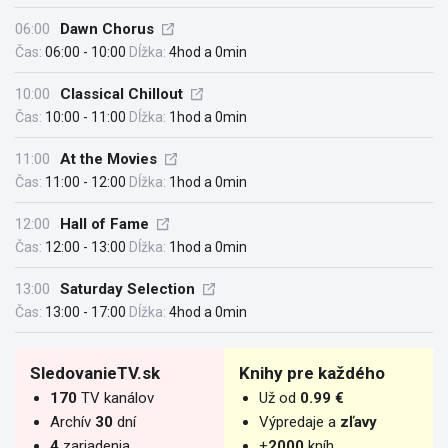
06:00
Dawn Chorus
Čas:
06:00 - 10:00
Dĺžka:
4hod a 0min
10:00
Classical Chillout
Čas:
10:00 - 11:00
Dĺžka:
1hod a 0min
11:00
At the Movies
Čas:
11:00 - 12:00
Dĺžka:
1hod a 0min
12:00
Hall of Fame
Čas:
12:00 - 13:00
Dĺžka:
1hod a 0min
13:00
Saturday Selection
Čas:
13:00 - 17:00
Dĺžka:
4hod a 0min
SledovanieTV.sk
Knihy pre každého
170
TV kanálov
Už od
0.99 €
Archív
30
dní
Výpredaje a
zľavy
4
zariadenia
+
2000
kníh