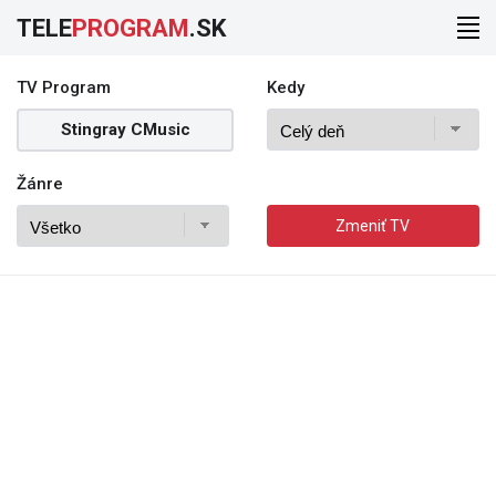
TELE
PROGRAM
.SK
TV Program
Kedy
Stingray CMusic
Žánre
Zmeniť TV