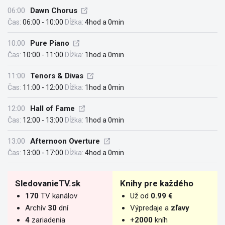
06:00
Dawn Chorus
Čas:
06:00 - 10:00
Dĺžka:
4hod a 0min
10:00
Pure Piano
Čas:
10:00 - 11:00
Dĺžka:
1hod a 0min
11:00
Tenors & Divas
Čas:
11:00 - 12:00
Dĺžka:
1hod a 0min
12:00
Hall of Fame
Čas:
12:00 - 13:00
Dĺžka:
1hod a 0min
13:00
Afternoon Overture
Čas:
13:00 - 17:00
Dĺžka:
4hod a 0min
SledovanieTV.sk
Knihy pre každého
170
TV kanálov
Už od
0.99 €
Archív
30
dní
Výpredaje a
zľavy
4
zariadenia
+
2000
kníh