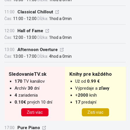
11:00
Classical Chillout
Čas:
11:00 - 12:00
Dĺžka:
1hod a 0min
12:00
Hall of Fame
Čas:
12:00 - 13:00
Dĺžka:
1hod a 0min
13:00
Afternoon Overture
Čas:
13:00 - 17:00
Dĺžka:
4hod a 0min
SledovanieTV.sk
Knihy pre každého
170
TV kanálov
Už od
0.99 €
Archív
30
dní
Výpredaje a
zľavy
4
zariadenia
+
2000
kníh
0.10€
prvých 10 dní
17
predajní
Zisti víac
Zisti viac
17:00
Pure Piano