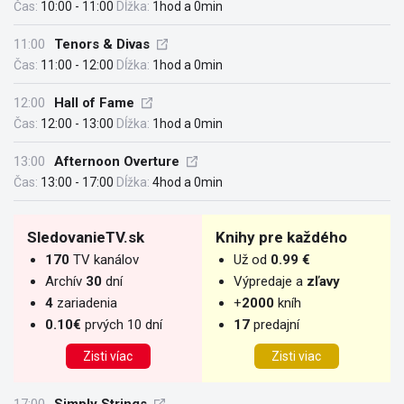
Čas:
10:00 - 11:00
Dĺžka:
1hod a 0min
11:00
Tenors & Divas
Čas:
11:00 - 12:00
Dĺžka:
1hod a 0min
12:00
Hall of Fame
Čas:
12:00 - 13:00
Dĺžka:
1hod a 0min
13:00
Afternoon Overture
Čas:
13:00 - 17:00
Dĺžka:
4hod a 0min
SledovanieTV.sk
Knihy pre každého
170
TV kanálov
Už od
0.99 €
Archív
30
dní
Výpredaje a
zľavy
4
zariadenia
+
2000
kníh
0.10€
prvých 10 dní
17
predajní
Zisti víac
Zisti viac