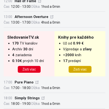
12:00
Hall of Fame
Čas:
12:00 - 13:00
Dĺžka:
1hod a 0min
13:00
Afternoon Overture
Čas:
13:00 - 17:00
Dĺžka:
4hod a 0min
SledovanieTV.sk
Knihy pre každého
170
TV kanálov
Už od
0.99 €
Archív
30
dní
Výpredaje a
zľavy
4
zariadenia
+
2000
kníh
0.10€
prvých 10 dní
17
predajní
Zisti víac
Zisti viac
17:00
Pure Piano
Čas:
17:00 - 18:00
Dĺžka:
1hod a 0min
18:00
Simply Strings
Čas:
18:00 - 19:00
Dĺžka:
1hod a 0min