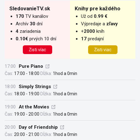
SledovanieTV.sk
Knihy pre každého
170
TV kanálov
Už od
0.99 €
Archív
30
dní
Výpredaje a
zľavy
4
zariadenia
+
2000
kníh
0.10€
prvých 10 dní
17
predajní
Zisti víac
Zisti viac
17:00
Pure Piano
Čas:
17:00 - 18:00
Dĺžka:
1hod a 0min
18:00
Simply Strings
Čas:
18:00 - 19:00
Dĺžka:
1hod a 0min
19:00
At the Movies
Čas:
19:00 - 20:00
Dĺžka:
1hod a 0min
20:00
Day of Friendship
Čas:
20:00 - 21:00
Dĺžka:
1hod a 0min