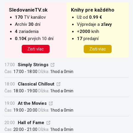
SledovanieTV.sk
Knihy pre každého
170
TV kanálov
Už od
0.99 €
Archív
30
dní
Výpredaje a
zľavy
4
zariadenia
+
2000
kníh
0.10€
prvých 10 dní
17
predajní
Zisti víac
Zisti viac
17:00
Simply Strings
Čas:
17:00 - 18:00
Dĺžka:
1hod a 0min
18:00
Classical Chillout
Čas:
18:00 - 19:00
Dĺžka:
1hod a 0min
19:00
At the Movies
Čas:
19:00 - 20:00
Dĺžka:
1hod a 0min
20:00
Hall of Fame
Čas:
20:00 - 21:00
Dĺžka:
1hod a 0min