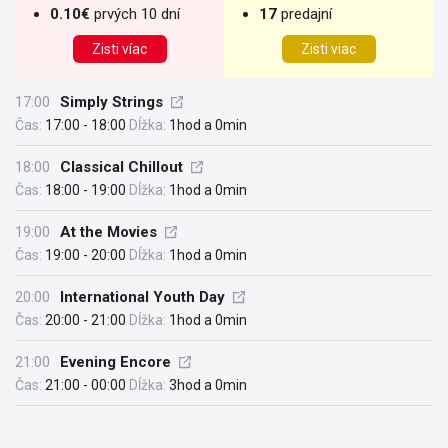
0.10€
prvých 10 dní
17
predajní
Zisti víac
Zisti viac
17:00
Simply Strings
Čas:
17:00 - 18:00
Dĺžka:
1hod a 0min
18:00
Classical Chillout
Čas:
18:00 - 19:00
Dĺžka:
1hod a 0min
19:00
At the Movies
Čas:
19:00 - 20:00
Dĺžka:
1hod a 0min
20:00
International Youth Day
Čas:
20:00 - 21:00
Dĺžka:
1hod a 0min
21:00
Evening Encore
Čas:
21:00 - 00:00
Dĺžka:
3hod a 0min