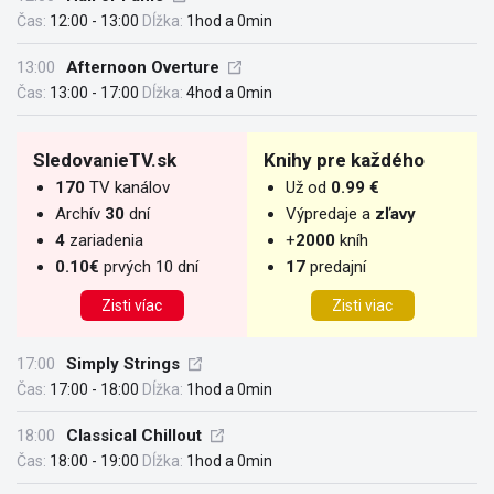
Čas:
12:00 - 13:00
Dĺžka:
1hod a 0min
13:00
Afternoon Overture
Čas:
13:00 - 17:00
Dĺžka:
4hod a 0min
SledovanieTV.sk
Knihy pre každého
170
TV kanálov
Už od
0.99 €
Archív
30
dní
Výpredaje a
zľavy
4
zariadenia
+
2000
kníh
0.10€
prvých 10 dní
17
predajní
Zisti víac
Zisti viac
17:00
Simply Strings
Čas:
17:00 - 18:00
Dĺžka:
1hod a 0min
18:00
Classical Chillout
Čas:
18:00 - 19:00
Dĺžka:
1hod a 0min