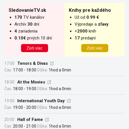
SledovanieTV.sk
Knihy pre každého
170
TV kanálov
Už od
0.99 €
Archív
30
dní
Výpredaje a
zľavy
4
zariadenia
+
2000
kníh
0.10€
prvých 10 dní
17
predajní
Zisti víac
Zisti viac
17:00
Tenors & Divas
Čas:
17:00 - 18:00
Dĺžka:
1hod a 0min
18:00
At the Movies
Čas:
18:00 - 19:00
Dĺžka:
1hod a 0min
19:00
International Youth Day
Čas:
19:00 - 20:00
Dĺžka:
1hod a 0min
20:00
Hall of Fame
Čas:
20:00 - 21:00
Dĺžka:
1hod a 0min