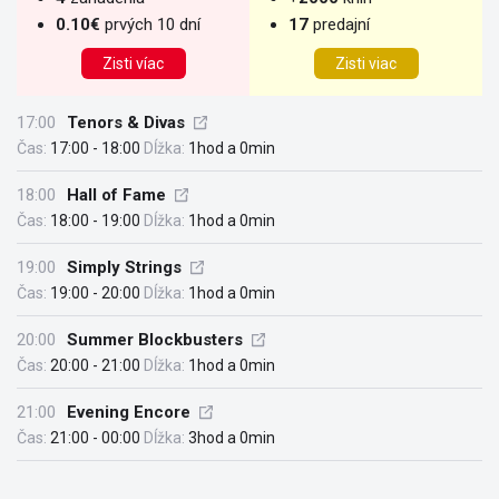
0.10€
prvých 10 dní
17
predajní
Zisti víac
Zisti viac
17:00
Tenors & Divas
Čas:
17:00 - 18:00
Dĺžka:
1hod a 0min
18:00
Hall of Fame
Čas:
18:00 - 19:00
Dĺžka:
1hod a 0min
19:00
Simply Strings
Čas:
19:00 - 20:00
Dĺžka:
1hod a 0min
20:00
Summer Blockbusters
Čas:
20:00 - 21:00
Dĺžka:
1hod a 0min
21:00
Evening Encore
Čas:
21:00 - 00:00
Dĺžka:
3hod a 0min