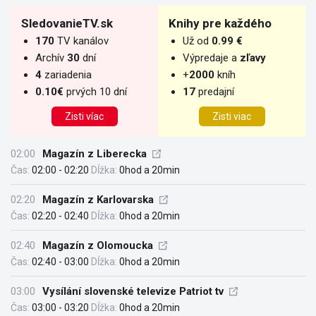
SledovanieTV.sk
Knihy pre každého
170
TV kanálov
Už od
0.99 €
Archív
30
dní
Výpredaje a
zľavy
4
zariadenia
+
2000
kníh
0.10€
prvých 10 dní
17
predajní
Zisti víac
Zisti viac
02:00
Magazín z Liberecka
Čas:
02:00 - 02:20
Dĺžka:
0hod a 20min
02:20
Magazín z Karlovarska
Čas:
02:20 - 02:40
Dĺžka:
0hod a 20min
02:40
Magazín z Olomoucka
Čas:
02:40 - 03:00
Dĺžka:
0hod a 20min
03:00
Vysílání slovenské televize Patriot tv
Čas:
03:00 - 03:20
Dĺžka:
0hod a 20min