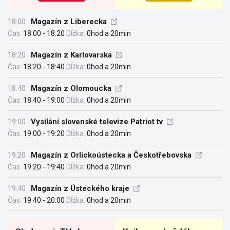
18:00
Magazín z Liberecka
Čas:
18:00 - 18:20
Dĺžka:
0hod a 20min
18:20
Magazín z Karlovarska
Čas:
18:20 - 18:40
Dĺžka:
0hod a 20min
18:40
Magazín z Olomoucka
Čas:
18:40 - 19:00
Dĺžka:
0hod a 20min
19:00
Vysílání slovenské televize Patriot tv
Čas:
19:00 - 19:20
Dĺžka:
0hod a 20min
19:20
Magazín z Orlickoústecka a Českotřebovska
Čas:
19:20 - 19:40
Dĺžka:
0hod a 20min
19:40
Magazín z Ústeckého kraje
Čas:
19:40 - 20:00
Dĺžka:
0hod a 20min