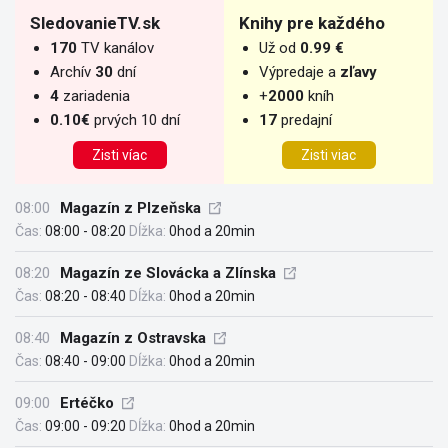
SledovanieTV.sk
Knihy pre každého
170
TV kanálov
Už od
0.99 €
Archív
30
dní
Výpredaje a
zľavy
4
zariadenia
+
2000
kníh
0.10€
prvých 10 dní
17
predajní
Zisti víac
Zisti viac
08:00
Magazín z Plzeňska
Čas:
08:00 - 08:20
Dĺžka:
0hod a 20min
08:20
Magazín ze Slovácka a Zlínska
Čas:
08:20 - 08:40
Dĺžka:
0hod a 20min
08:40
Magazín z Ostravska
Čas:
08:40 - 09:00
Dĺžka:
0hod a 20min
09:00
Ertéčko
Čas:
09:00 - 09:20
Dĺžka:
0hod a 20min