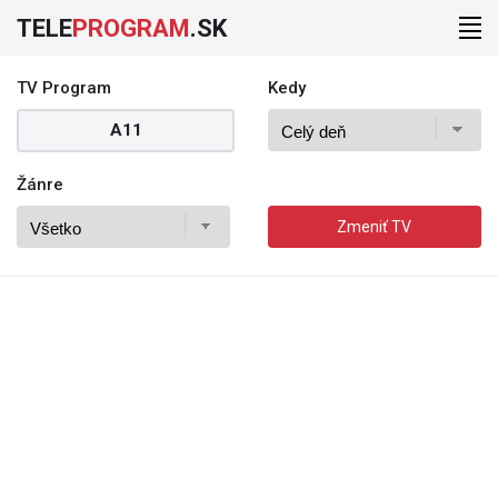
TELE
PROGRAM
.SK
TV Program
Kedy
A11
Žánre
Zmeniť TV