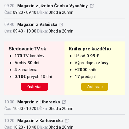
09:20
Magazín z jižních Čech a Vysočiny
Čas:
09:20 - 09:40
Dĺžka:
0hod a 20min
09:40
Magazín z Valašska
Čas:
09:40 - 10:00
Dĺžka:
0hod a 20min
SledovanieTV.sk
Knihy pre každého
170
TV kanálov
Už od
0.99 €
Archív
30
dní
Výpredaje a
zľavy
4
zariadenia
+
2000
kníh
0.10€
prvých 10 dní
17
predajní
Zisti víac
Zisti viac
10:00
Magazín z Liberecka
Čas:
10:00 - 10:20
Dĺžka:
0hod a 20min
10:20
Magazín z Karlovarska
Čas:
10:20 - 10:40
Dĺžka:
0hod a 20min