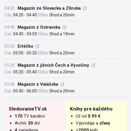
04:20
Magazín ze Slovácka a Zlínska
Čas:
04:20 - 04:40
Dĺžka:
0hod a 20min
04:40
Magazín z Ostravska
Čas:
04:40 - 04:59
Dĺžka:
0hod a 19min
05:00
Ertéčko
Čas:
05:00 - 05:20
Dĺžka:
0hod a 20min
05:20
Magazín z jižních Čech a Vysočiny
Čas:
05:20 - 05:40
Dĺžka:
0hod a 20min
05:40
Magazín z Valašska
Čas:
05:40 - 06:00
Dĺžka:
0hod a 20min
SledovanieTV.sk
Knihy pre každého
170
TV kanálov
Už od
0.99 €
Archív
30
dní
Výpredaje a
zľavy
4
zariadenia
+
2000
kníh