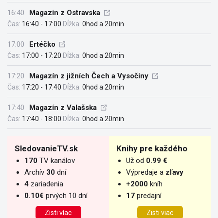
16:40
Magazín z Ostravska
Čas:
16:40 - 17:00
Dĺžka:
0hod a 20min
17:00
Ertéčko
Čas:
17:00 - 17:20
Dĺžka:
0hod a 20min
17:20
Magazín z jižních Čech a Vysočiny
Čas:
17:20 - 17:40
Dĺžka:
0hod a 20min
17:40
Magazín z Valašska
Čas:
17:40 - 18:00
Dĺžka:
0hod a 20min
SledovanieTV.sk
Knihy pre každého
170
TV kanálov
Už od
0.99 €
Archív
30
dní
Výpredaje a
zľavy
4
zariadenia
+
2000
kníh
0.10€
prvých 10 dní
17
predajní
Zisti víac
Zisti viac