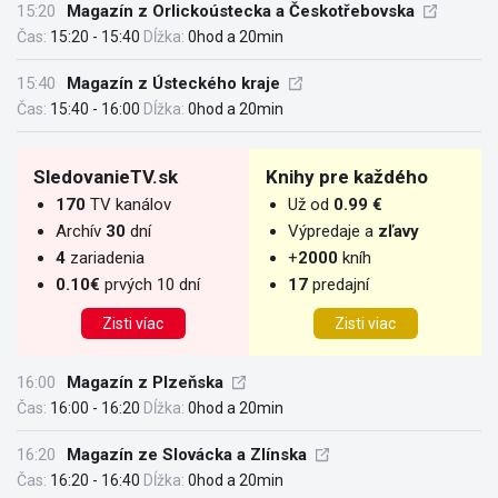
15:20
Magazín z Orlickoústecka a Českotřebovska
Čas:
15:20 - 15:40
Dĺžka:
0hod a 20min
15:40
Magazín z Ústeckého kraje
Čas:
15:40 - 16:00
Dĺžka:
0hod a 20min
SledovanieTV.sk
Knihy pre každého
170
TV kanálov
Už od
0.99 €
Archív
30
dní
Výpredaje a
zľavy
4
zariadenia
+
2000
kníh
0.10€
prvých 10 dní
17
predajní
Zisti víac
Zisti viac
16:00
Magazín z Plzeňska
Čas:
16:00 - 16:20
Dĺžka:
0hod a 20min
16:20
Magazín ze Slovácka a Zlínska
Čas:
16:20 - 16:40
Dĺžka:
0hod a 20min