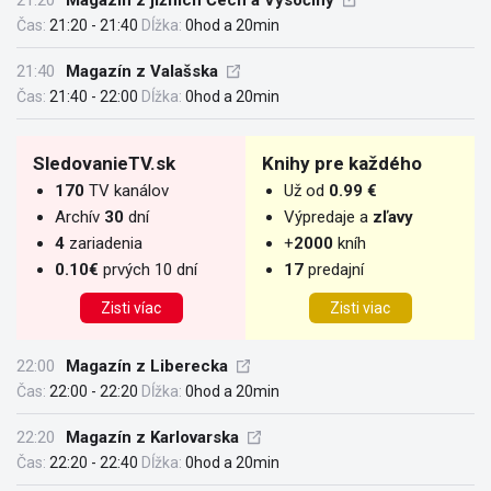
21:20
Magazín z jižních Čech a Vysočiny
Čas:
21:20 - 21:40
Dĺžka:
0hod a 20min
21:40
Magazín z Valašska
Čas:
21:40 - 22:00
Dĺžka:
0hod a 20min
SledovanieTV.sk
Knihy pre každého
170
TV kanálov
Už od
0.99 €
Archív
30
dní
Výpredaje a
zľavy
4
zariadenia
+
2000
kníh
0.10€
prvých 10 dní
17
predajní
Zisti víac
Zisti viac
22:00
Magazín z Liberecka
Čas:
22:00 - 22:20
Dĺžka:
0hod a 20min
22:20
Magazín z Karlovarska
Čas:
22:20 - 22:40
Dĺžka:
0hod a 20min