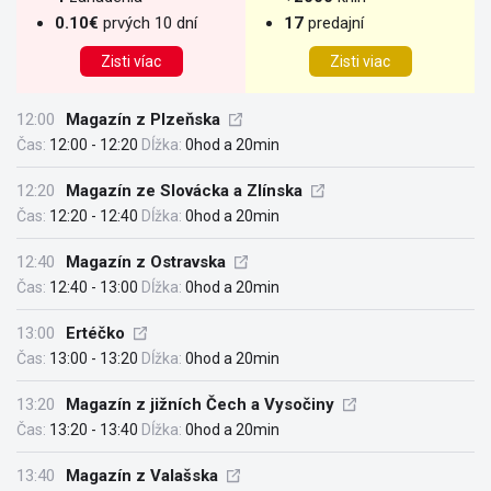
0.10€
prvých 10 dní
17
predajní
Zisti víac
Zisti viac
12:00
Magazín z Plzeňska
Čas:
12:00 - 12:20
Dĺžka:
0hod a 20min
12:20
Magazín ze Slovácka a Zlínska
Čas:
12:20 - 12:40
Dĺžka:
0hod a 20min
12:40
Magazín z Ostravska
Čas:
12:40 - 13:00
Dĺžka:
0hod a 20min
13:00
Ertéčko
Čas:
13:00 - 13:20
Dĺžka:
0hod a 20min
13:20
Magazín z jižních Čech a Vysočiny
Čas:
13:20 - 13:40
Dĺžka:
0hod a 20min
13:40
Magazín z Valašska