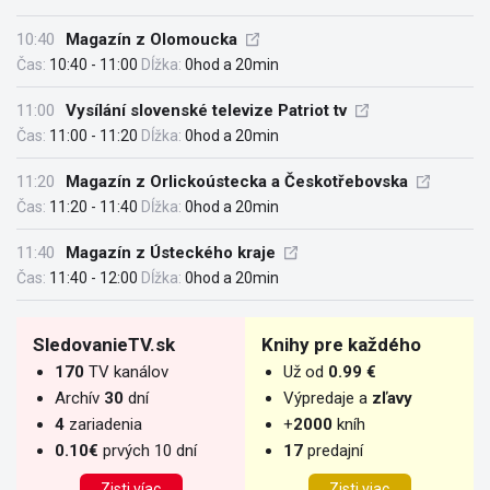
10:40
Magazín z Olomoucka
Čas:
10:40 - 11:00
Dĺžka:
0hod a 20min
11:00
Vysílání slovenské televize Patriot tv
Čas:
11:00 - 11:20
Dĺžka:
0hod a 20min
11:20
Magazín z Orlickoústecka a Českotřebovska
Čas:
11:20 - 11:40
Dĺžka:
0hod a 20min
11:40
Magazín z Ústeckého kraje
Čas:
11:40 - 12:00
Dĺžka:
0hod a 20min
SledovanieTV.sk
Knihy pre každého
170
TV kanálov
Už od
0.99 €
Archív
30
dní
Výpredaje a
zľavy
4
zariadenia
+
2000
kníh
0.10€
prvých 10 dní
17
predajní
Zisti víac
Zisti viac