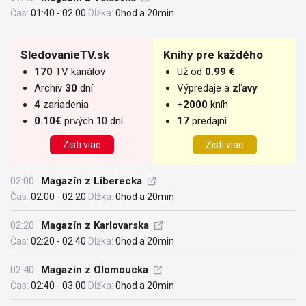
Čas:
01:40 - 02:00
Dĺžka:
0hod a 20min
SledovanieTV.sk
Knihy pre každého
170
TV kanálov
Už od
0.99 €
Archív
30
dní
Výpredaje a
zľavy
4
zariadenia
+
2000
kníh
0.10€
prvých 10 dní
17
predajní
Zisti víac
Zisti viac
02:00
Magazín z Liberecka
Čas:
02:00 - 02:20
Dĺžka:
0hod a 20min
02:20
Magazín z Karlovarska
Čas:
02:20 - 02:40
Dĺžka:
0hod a 20min
02:40
Magazín z Olomoucka
Čas:
02:40 - 03:00
Dĺžka:
0hod a 20min