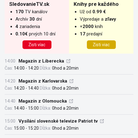
SledovanieTV.sk
Knihy pre každého
170
TV kanálov
Už od
0.99 €
Archív
30
dní
Výpredaje a
zľavy
4
zariadenia
+
2000
kníh
0.10€
prvých 10 dní
17
predajní
Zisti víac
Zisti viac
14:00
Magazín z Liberecka
Čas:
14:00 - 14:20
Dĺžka:
0hod a 20min
14:20
Magazín z Karlovarska
Čas:
14:20 - 14:40
Dĺžka:
0hod a 20min
14:40
Magazín z Olomoucka
Čas:
14:40 - 15:00
Dĺžka:
0hod a 20min
15:00
Vysílání slovenské televize Patriot tv
Čas:
15:00 - 15:20
Dĺžka:
0hod a 20min