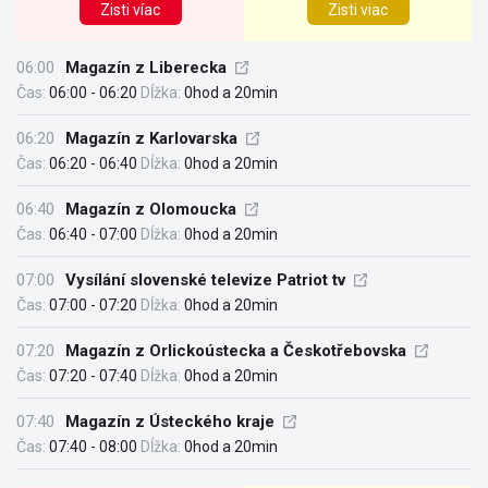
Zisti víac
Zisti viac
06:00
Magazín z Liberecka
Čas:
06:00 - 06:20
Dĺžka:
0hod a 20min
06:20
Magazín z Karlovarska
Čas:
06:20 - 06:40
Dĺžka:
0hod a 20min
06:40
Magazín z Olomoucka
Čas:
06:40 - 07:00
Dĺžka:
0hod a 20min
07:00
Vysílání slovenské televize Patriot tv
Čas:
07:00 - 07:20
Dĺžka:
0hod a 20min
07:20
Magazín z Orlickoústecka a Českotřebovska
Čas:
07:20 - 07:40
Dĺžka:
0hod a 20min
07:40
Magazín z Ústeckého kraje
Čas:
07:40 - 08:00
Dĺžka:
0hod a 20min