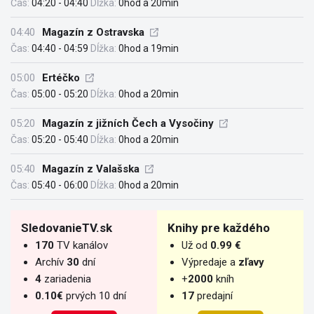
Čas:
04:20 - 04:40
Dĺžka:
0hod a 20min
04:40
Magazín z Ostravska
Čas:
04:40 - 04:59
Dĺžka:
0hod a 19min
05:00
Ertéčko
Čas:
05:00 - 05:20
Dĺžka:
0hod a 20min
05:20
Magazín z jižních Čech a Vysočiny
Čas:
05:20 - 05:40
Dĺžka:
0hod a 20min
05:40
Magazín z Valašska
Čas:
05:40 - 06:00
Dĺžka:
0hod a 20min
SledovanieTV.sk
Knihy pre každého
170
TV kanálov
Už od
0.99 €
Archív
30
dní
Výpredaje a
zľavy
4
zariadenia
+
2000
kníh
0.10€
prvých 10 dní
17
predajní