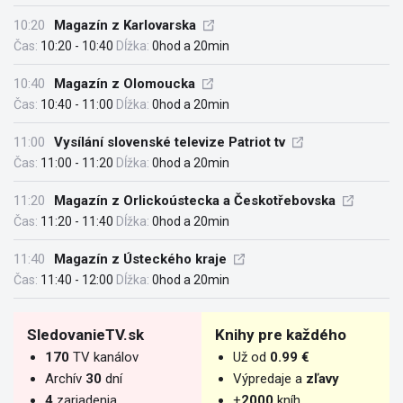
10:20
Magazín z Karlovarska
Čas:
10:20 - 10:40
Dĺžka:
0hod a 20min
10:40
Magazín z Olomoucka
Čas:
10:40 - 11:00
Dĺžka:
0hod a 20min
11:00
Vysílání slovenské televize Patriot tv
Čas:
11:00 - 11:20
Dĺžka:
0hod a 20min
11:20
Magazín z Orlickoústecka a Českotřebovska
Čas:
11:20 - 11:40
Dĺžka:
0hod a 20min
11:40
Magazín z Ústeckého kraje
Čas:
11:40 - 12:00
Dĺžka:
0hod a 20min
SledovanieTV.sk
Knihy pre každého
170
TV kanálov
Už od
0.99 €
Archív
30
dní
Výpredaje a
zľavy
4
zariadenia
+
2000
kníh