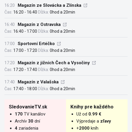
16:20
Magazín ze Slovácka a Zlínska
Čas:
16:20 - 16:40
Dĺžka:
0hod a 20min
16:40
Magazín z Ostravska
Čas:
16:40 - 17:00
Dĺžka:
0hod a 20min
17:00
Sportovní Ertéčko
Čas:
17:00 - 17:20
Dĺžka:
0hod a 20min
17:20
Magazín z jižních Čech a Vysočiny
Čas:
17:20 - 17:40
Dĺžka:
0hod a 20min
17:40
Magazín z Valašska
Čas:
17:40 - 18:00
Dĺžka:
0hod a 20min
SledovanieTV.sk
Knihy pre každého
170
TV kanálov
Už od
0.99 €
Archív
30
dní
Výpredaje a
zľavy
4
zariadenia
+
2000
kníh