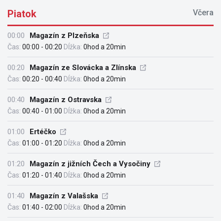
Piatok
Včera
00:00
Magazín z Plzeňska
Čas:
00:00 - 00:20
Dĺžka:
0hod a 20min
00:20
Magazín ze Slovácka a Zlínska
Čas:
00:20 - 00:40
Dĺžka:
0hod a 20min
00:40
Magazín z Ostravska
Čas:
00:40 - 01:00
Dĺžka:
0hod a 20min
01:00
Ertéčko
Čas:
01:00 - 01:20
Dĺžka:
0hod a 20min
01:20
Magazín z jižních Čech a Vysočiny
Čas:
01:20 - 01:40
Dĺžka:
0hod a 20min
01:40
Magazín z Valašska
Čas:
01:40 - 02:00
Dĺžka:
0hod a 20min