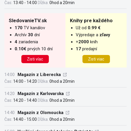
Čas:
13:40 - 14:00
Dĺžka:
0hod a 20min
SledovanieTV.sk
Knihy pre každého
170
TV kanálov
Už od
0.99 €
Archív
30
dní
Výpredaje a
zľavy
4
zariadenia
+
2000
kníh
0.10€
prvých 10 dní
17
predajní
Zisti víac
Zisti viac
14:00
Magazín z Liberecka
Čas:
14:00 - 14:20
Dĺžka:
0hod a 20min
14:20
Magazín z Karlovarska
Čas:
14:20 - 14:40
Dĺžka:
0hod a 20min
14:40
Magazín z Olomoucka
Čas:
14:40 - 15:00
Dĺžka:
0hod a 20min