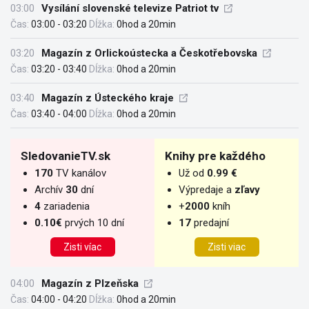
03:00
Vysílání slovenské televize Patriot tv
Čas:
03:00 - 03:20
Dĺžka:
0hod a 20min
03:20
Magazín z Orlickoústecka a Českotřebovska
Čas:
03:20 - 03:40
Dĺžka:
0hod a 20min
03:40
Magazín z Ústeckého kraje
Čas:
03:40 - 04:00
Dĺžka:
0hod a 20min
SledovanieTV.sk
Knihy pre každého
170
TV kanálov
Už od
0.99 €
Archív
30
dní
Výpredaje a
zľavy
4
zariadenia
+
2000
kníh
0.10€
prvých 10 dní
17
predajní
Zisti víac
Zisti viac
04:00
Magazín z Plzeňska
Čas:
04:00 - 04:20
Dĺžka:
0hod a 20min