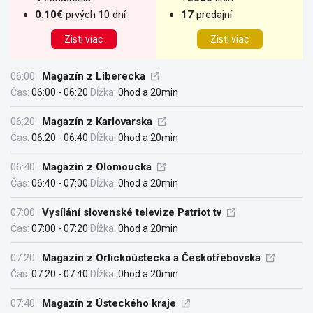
0.10€
prvých 10 dní
17
predajní
Zisti víac
Zisti viac
06:00
Magazín z Liberecka
Čas:
06:00 - 06:20
Dĺžka:
0hod a 20min
06:20
Magazín z Karlovarska
Čas:
06:20 - 06:40
Dĺžka:
0hod a 20min
06:40
Magazín z Olomoucka
Čas:
06:40 - 07:00
Dĺžka:
0hod a 20min
07:00
Vysílání slovenské televize Patriot tv
Čas:
07:00 - 07:20
Dĺžka:
0hod a 20min
07:20
Magazín z Orlickoústecka a Českotřebovska
Čas:
07:20 - 07:40
Dĺžka:
0hod a 20min
07:40
Magazín z Ústeckého kraje