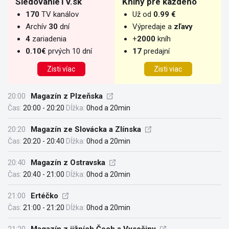
SledovanieTV.sk
Knihy pre každého
170
TV kanálov
Už od
0.99 €
Archív
30
dní
Výpredaje a
zľavy
4
zariadenia
+
2000
kníh
0.10€
prvých 10 dní
17
predajní
Zisti víac
Zisti viac
20:00
Magazín z Plzeňska
Čas:
20:00 - 20:20
Dĺžka:
0hod a 20min
20:20
Magazín ze Slovácka a Zlínska
Čas:
20:20 - 20:40
Dĺžka:
0hod a 20min
20:40
Magazín z Ostravska
Čas:
20:40 - 21:00
Dĺžka:
0hod a 20min
21:00
Ertéčko
Čas:
21:00 - 21:20
Dĺžka:
0hod a 20min