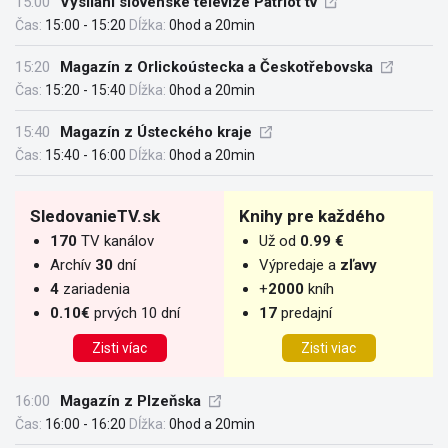
15:00
Vysílání slovenské televize Patriot tv
Čas:
15:00 - 15:20
Dĺžka:
0hod a 20min
15:20
Magazín z Orlickoústecka a Českotřebovska
Čas:
15:20 - 15:40
Dĺžka:
0hod a 20min
15:40
Magazín z Ústeckého kraje
Čas:
15:40 - 16:00
Dĺžka:
0hod a 20min
SledovanieTV.sk
Knihy pre každého
170
TV kanálov
Už od
0.99 €
Archív
30
dní
Výpredaje a
zľavy
4
zariadenia
+
2000
kníh
0.10€
prvých 10 dní
17
predajní
Zisti víac
Zisti viac
16:00
Magazín z Plzeňska
Čas:
16:00 - 16:20
Dĺžka:
0hod a 20min