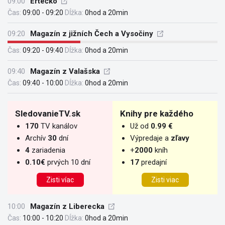
09:00
Ertéčko
Čas:
09:00 - 09:20
Dĺžka:
0hod a 20min
09:20
Magazín z jižních Čech a Vysočiny
Čas:
09:20 - 09:40
Dĺžka:
0hod a 20min
09:40
Magazín z Valašska
Čas:
09:40 - 10:00
Dĺžka:
0hod a 20min
SledovanieTV.sk
Knihy pre každého
170
TV kanálov
Už od
0.99 €
Archív
30
dní
Výpredaje a
zľavy
4
zariadenia
+
2000
kníh
0.10€
prvých 10 dní
17
predajní
Zisti víac
Zisti viac
10:00
Magazín z Liberecka
Čas:
10:00 - 10:20
Dĺžka:
0hod a 20min