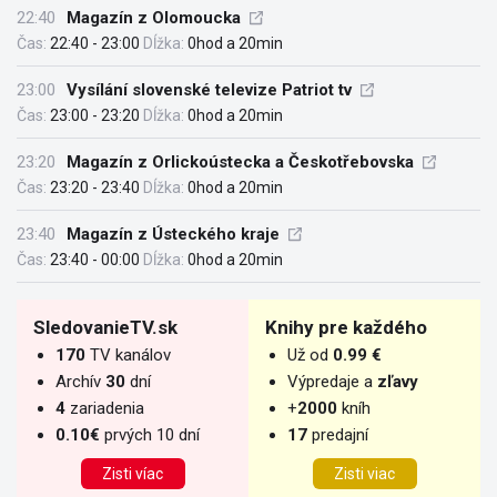
22:40
Magazín z Olomoucka
Čas:
22:40 - 23:00
Dĺžka:
0hod a 20min
23:00
Vysílání slovenské televize Patriot tv
Čas:
23:00 - 23:20
Dĺžka:
0hod a 20min
23:20
Magazín z Orlickoústecka a Českotřebovska
Čas:
23:20 - 23:40
Dĺžka:
0hod a 20min
23:40
Magazín z Ústeckého kraje
Čas:
23:40 - 00:00
Dĺžka:
0hod a 20min
SledovanieTV.sk
Knihy pre každého
170
TV kanálov
Už od
0.99 €
Archív
30
dní
Výpredaje a
zľavy
4
zariadenia
+
2000
kníh
0.10€
prvých 10 dní
17
predajní
Zisti víac
Zisti viac