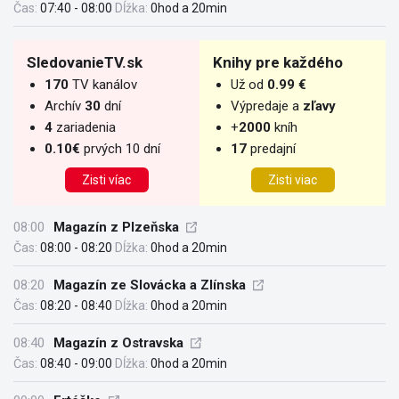
Čas:
07:40 - 08:00
Dĺžka:
0hod a 20min
SledovanieTV.sk
Knihy pre každého
170
TV kanálov
Už od
0.99 €
Archív
30
dní
Výpredaje a
zľavy
4
zariadenia
+
2000
kníh
0.10€
prvých 10 dní
17
predajní
Zisti víac
Zisti viac
08:00
Magazín z Plzeňska
Čas:
08:00 - 08:20
Dĺžka:
0hod a 20min
08:20
Magazín ze Slovácka a Zlínska
Čas:
08:20 - 08:40
Dĺžka:
0hod a 20min
08:40
Magazín z Ostravska
Čas:
08:40 - 09:00
Dĺžka:
0hod a 20min