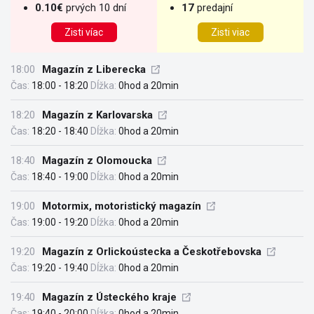
0.10€
prvých 10 dní
17
predajní
Zisti víac
Zisti viac
18:00
Magazín z Liberecka
Čas:
18:00 - 18:20
Dĺžka:
0hod a 20min
18:20
Magazín z Karlovarska
Čas:
18:20 - 18:40
Dĺžka:
0hod a 20min
18:40
Magazín z Olomoucka
Čas:
18:40 - 19:00
Dĺžka:
0hod a 20min
19:00
Motormix, motoristický magazín
Čas:
19:00 - 19:20
Dĺžka:
0hod a 20min
19:20
Magazín z Orlickoústecka a Českotřebovska
Čas:
19:20 - 19:40
Dĺžka:
0hod a 20min
19:40
Magazín z Ústeckého kraje
Čas:
19:40 - 20:00
Dĺžka:
0hod a 20min