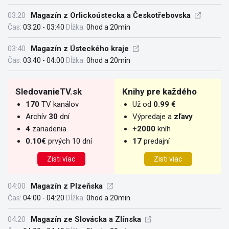
03:20
Magazín z Orlickoústecka a Českotřebovska
Čas:
03:20 - 03:40
Dĺžka:
0hod a 20min
03:40
Magazín z Ústeckého kraje
Čas:
03:40 - 04:00
Dĺžka:
0hod a 20min
SledovanieTV.sk
Knihy pre každého
170
TV kanálov
Už od
0.99 €
Archív
30
dní
Výpredaje a
zľavy
4
zariadenia
+
2000
kníh
0.10€
prvých 10 dní
17
predajní
Zisti víac
Zisti viac
04:00
Magazín z Plzeňska
Čas:
04:00 - 04:20
Dĺžka:
0hod a 20min
04:20
Magazín ze Slovácka a Zlínska