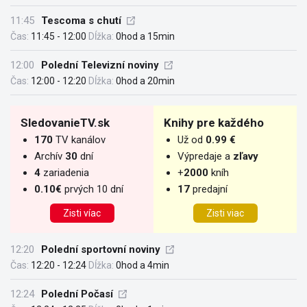
11:45
Tescoma s chutí
Čas:
11:45 - 12:00
Dĺžka:
0hod a 15min
12:00
Polední Televizní noviny
Čas:
12:00 - 12:20
Dĺžka:
0hod a 20min
SledovanieTV.sk
Knihy pre každého
170
TV kanálov
Už od
0.99 €
Archív
30
dní
Výpredaje a
zľavy
4
zariadenia
+
2000
kníh
0.10€
prvých 10 dní
17
predajní
Zisti víac
Zisti viac
12:20
Polední sportovní noviny
Čas:
12:20 - 12:24
Dĺžka:
0hod a 4min
12:24
Polední Počasí