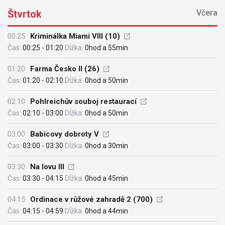
Štvrtok
Včera
00:25
Kriminálka Miami VIII (10)
Čas:
00:25 - 01:20
Dĺžka:
0hod a 55min
01:20
Farma Česko II (26)
Čas:
01:20 - 02:10
Dĺžka:
0hod a 50min
02:10
Pohlreichův souboj restaurací
Čas:
02:10 - 03:00
Dĺžka:
0hod a 50min
03:00
Babicovy dobroty V
Čas:
03:00 - 03:30
Dĺžka:
0hod a 30min
03:30
Na lovu III
Čas:
03:30 - 04:15
Dĺžka:
0hod a 45min
04:15
Ordinace v růžové zahradě 2 (700)
Čas:
04:15 - 04:59
Dĺžka:
0hod a 44min