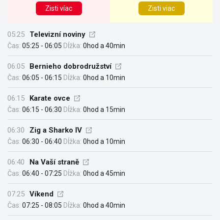
Zisti víac
Zisti viac
05:25
Televizní noviny
Čas:
05:25 - 06:05
Dĺžka:
0hod a 40min
06:05
Bernieho dobrodružství
Čas:
06:05 - 06:15
Dĺžka:
0hod a 10min
06:15
Karate ovce
Čas:
06:15 - 06:30
Dĺžka:
0hod a 15min
06:30
Zig a Sharko IV
Čas:
06:30 - 06:40
Dĺžka:
0hod a 10min
06:40
Na Vaší straně
Čas:
06:40 - 07:25
Dĺžka:
0hod a 45min
07:25
Víkend
Čas:
07:25 - 08:05
Dĺžka:
0hod a 40min