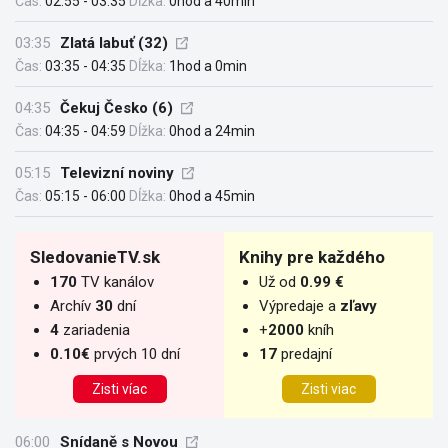
Čas:
02:55 - 03:35
Dĺžka:
0hod a 40min
03:35
Zlatá labuť (32)
Čas:
03:35 - 04:35
Dĺžka:
1hod a 0min
04:35
Čekuj Česko (6)
Čas:
04:35 - 04:59
Dĺžka:
0hod a 24min
05:15
Televizní noviny
Čas:
05:15 - 06:00
Dĺžka:
0hod a 45min
SledovanieTV.sk
Knihy pre každého
170
TV kanálov
Už od
0.99 €
Archív
30
dní
Výpredaje a
zľavy
4
zariadenia
+
2000
kníh
0.10€
prvých 10 dní
17
predajní
Zisti víac
Zisti viac
06:00
Snídaně s Novou