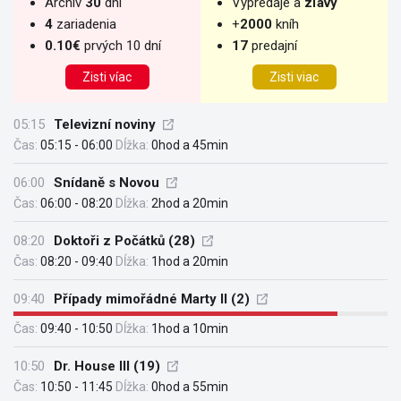
Archív
30
dní
Výpredaje a
zľavy
4
zariadenia
+
2000
kníh
0.10€
prvých 10 dní
17
predajní
Zisti víac
Zisti viac
05:15
Televizní noviny
Čas:
05:15 - 06:00
Dĺžka:
0hod a 45min
06:00
Snídaně s Novou
Čas:
06:00 - 08:20
Dĺžka:
2hod a 20min
08:20
Doktoři z Počátků (28)
Čas:
08:20 - 09:40
Dĺžka:
1hod a 20min
09:40
Případy mimořádné Marty II (2)
Čas:
09:40 - 10:50
Dĺžka:
1hod a 10min
10:50
Dr. House III (19)
Čas:
10:50 - 11:45
Dĺžka:
0hod a 55min