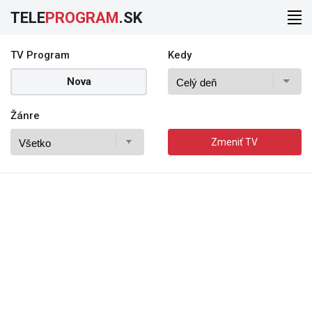
TELE
PROGRAM
.SK
TV Program
Kedy
Nova
Žánre
Zmeniť TV