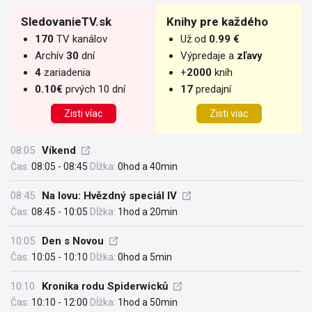
SledovanieTV.sk
Knihy pre každého
170
TV kanálov
Už od
0.99 €
Archív
30
dní
Výpredaje a
zľavy
4
zariadenia
+
2000
kníh
0.10€
prvých 10 dní
17
predajní
Zisti víac
Zisti viac
08:05
Víkend
Čas:
08:05 - 08:45
Dĺžka:
0hod a 40min
08:45
Na lovu: Hvězdný speciál IV
Čas:
08:45 - 10:05
Dĺžka:
1hod a 20min
10:05
Den s Novou
Čas:
10:05 - 10:10
Dĺžka:
0hod a 5min
10:10
Kronika rodu Spiderwicků
Čas:
10:10 - 12:00
Dĺžka:
1hod a 50min