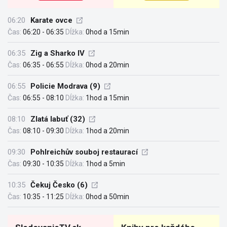
06:20
Karate ovce
Čas:
06:20 - 06:35
Dĺžka:
0hod a 15min
06:35
Zig a Sharko IV
Čas:
06:35 - 06:55
Dĺžka:
0hod a 20min
06:55
Policie Modrava (9)
Čas:
06:55 - 08:10
Dĺžka:
1hod a 15min
08:10
Zlatá labuť (32)
Čas:
08:10 - 09:30
Dĺžka:
1hod a 20min
09:30
Pohlreichův souboj restaurací
Čas:
09:30 - 10:35
Dĺžka:
1hod a 5min
10:35
Čekuj Česko (6)
Čas:
10:35 - 11:25
Dĺžka:
0hod a 50min