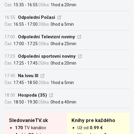
Čas:
15:35 - 16:55
Dĺžka:
1hod a 20min
16:55
Odpolední Počasí
Čas:
16:55 - 17:00
Dĺžka:
0hod a 5min
17:00
Odpolední Televizní noviny
Čas:
17:00 - 17:25
Dĺžka:
0hod a 25min
17:25
Odpolední sportovní noviny
Čas:
17:25 - 17:45
Dĺžka:
0hod a 20min
17:45
Na lovu III
Čas:
17:45 - 18:50
Dĺžka:
1hod a 5min
18:50
Hospoda (35)
Čas:
18:50 - 19:30
Dĺžka:
0hod a 40min
SledovanieTV.sk
Knihy pre každého
170
TV kanálov
Už od
0.99 €