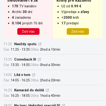
SledovanieTV.sk
Knihy pre každého
170
TV kanálov
Už od
0.99 €
Archív
30
dní
Výpredaje a
zľavy
4
zariadenia
+
2000
kníh
0.10€
prvých 10 dní
17
predajní
Zisti víac
Zisti viac
11:25
Navždy spolu
Čas:
11:25 - 13:35
Dĺžka:
2hod a 10min
13:35
Comeback III
Čas:
13:35 - 14:05
Dĺžka:
0hod a 30min
14:05
Lítá v tom
Čas:
14:05 - 16:25
Dĺžka:
2hod a 20min
16:25
Kamarád do deště
Čas:
16:25 - 18:05
Dĺžka:
1hod a 40min
18:05
Na lovu: Hvězdný speciál IV