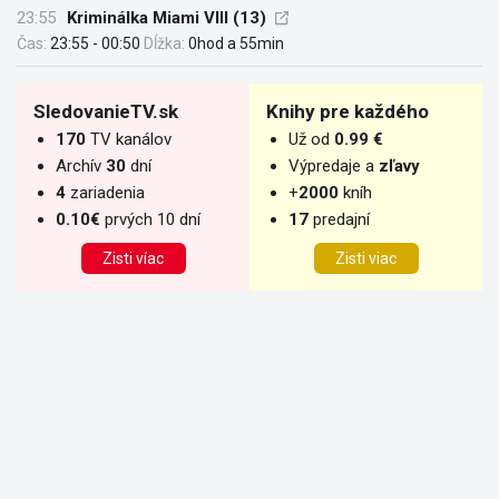
23:55
Kriminálka Miami VIII (13)
Čas:
23:55 - 00:50
Dĺžka:
0hod a 55min
SledovanieTV.sk
Knihy pre každého
170
TV kanálov
Už od
0.99 €
Archív
30
dní
Výpredaje a
zľavy
4
zariadenia
+
2000
kníh
0.10€
prvých 10 dní
17
predajní
Zisti víac
Zisti viac