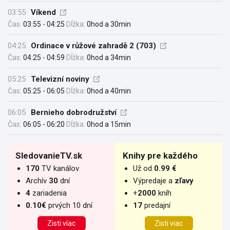
03:55
Víkend
Čas:
03:55 - 04:25
Dĺžka:
0hod a 30min
04:25
Ordinace v růžové zahradě 2 (703)
Čas:
04:25 - 04:59
Dĺžka:
0hod a 34min
05:25
Televizní noviny
Čas:
05:25 - 06:05
Dĺžka:
0hod a 40min
06:05
Bernieho dobrodružství
Čas:
06:05 - 06:20
Dĺžka:
0hod a 15min
SledovanieTV.sk
Knihy pre každého
170
TV kanálov
Už od
0.99 €
Archív
30
dní
Výpredaje a
zľavy
4
zariadenia
+
2000
kníh
0.10€
prvých 10 dní
17
predajní
Zisti víac
Zisti viac