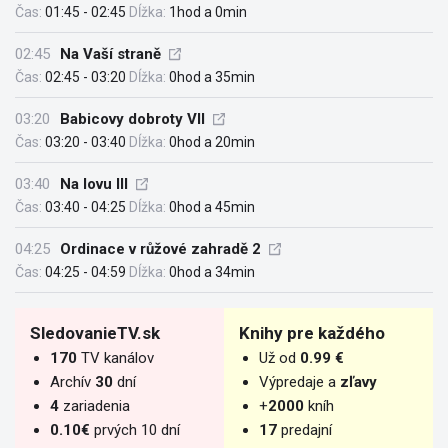
Čas:
01:45 - 02:45
Dĺžka:
1hod a 0min
02:45
Na Vaší straně
Čas:
02:45 - 03:20
Dĺžka:
0hod a 35min
03:20
Babicovy dobroty VII
Čas:
03:20 - 03:40
Dĺžka:
0hod a 20min
03:40
Na lovu III
Čas:
03:40 - 04:25
Dĺžka:
0hod a 45min
04:25
Ordinace v růžové zahradě 2
Čas:
04:25 - 04:59
Dĺžka:
0hod a 34min
SledovanieTV.sk
Knihy pre každého
170
TV kanálov
Už od
0.99 €
Archív
30
dní
Výpredaje a
zľavy
4
zariadenia
+
2000
kníh
0.10€
prvých 10 dní
17
predajní