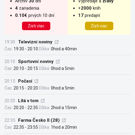
Archív
30
dní
Výpredaje a
zľavy
4
zariadenia
+
2000
kníh
0.10€
prvých 10 dní
17
predajní
Zisti víac
Zisti viac
19:30
Televizní noviny
Čas:
19:30 - 20:10
Dĺžka:
0hod a 40min
20:10
Sportovní noviny
Čas:
20:10 - 20:15
Dĺžka:
0hod a 5min
20:15
Počasí
Čas:
20:15 - 20:20
Dĺžka:
0hod a 5min
20:20
Lítá v tom
Čas:
20:20 - 22:35
Dĺžka:
2hod a 15min
22:35
Farma Česko II (28)
Čas:
22:35 - 23:55
Dĺžka:
1hod a 20min