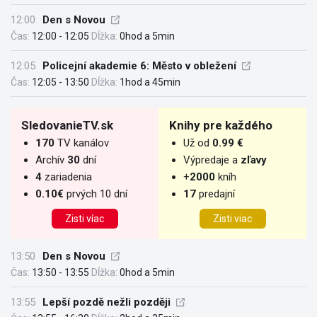
12:00
Den s Novou
Čas:
12:00 - 12:05
Dĺžka:
0hod a 5min
12:05
Policejní akademie 6: Město v obležení
Čas:
12:05 - 13:50
Dĺžka:
1hod a 45min
SledovanieTV.sk
Knihy pre každého
170
TV kanálov
Už od
0.99 €
Archív
30
dní
Výpredaje a
zľavy
4
zariadenia
+
2000
kníh
0.10€
prvých 10 dní
17
predajní
Zisti víac
Zisti viac
13:50
Den s Novou
Čas:
13:50 - 13:55
Dĺžka:
0hod a 5min
13:55
Lepší pozdě nežli později