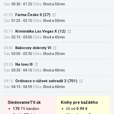
Čas:
00:30 - 01:25
Dĺžka:
0hod a 55min
01:25
Farma Česko II (27)
Čas:
01:25 - 02:15
Dĺžka:
0hod a 50min
02:15
Kriminálka Las Vegas X (12)
Čas:
02:15 - 03:00
Dĺžka:
0hod a 45min
03:00
Babicovy dobroty VI
Čas:
03:00 - 03:35
Dĺžka:
0hod a 35min
03:35
Na lovu III
Čas:
03:35 - 04:15
Dĺžka:
0hod a 40min
04:15
Ordinace v růžové zahradě 2 (701)
Čas:
04:15 - 04:59
Dĺžka:
0hod a 44min
SledovanieTV.sk
Knihy pre každého
170
TV kanálov
Už od
0.99 €