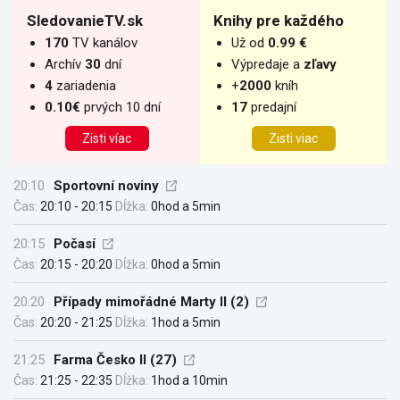
SledovanieTV.sk
Knihy pre každého
170
TV kanálov
Už od
0.99 €
Archív
30
dní
Výpredaje a
zľavy
4
zariadenia
+
2000
kníh
0.10€
prvých 10 dní
17
predajní
Zisti víac
Zisti viac
20:10
Sportovní noviny
Čas:
20:10 - 20:15
Dĺžka:
0hod a 5min
20:15
Počasí
Čas:
20:15 - 20:20
Dĺžka:
0hod a 5min
20:20
Případy mimořádné Marty II (2)
Čas:
20:20 - 21:25
Dĺžka:
1hod a 5min
21:25
Farma Česko II (27)
Čas:
21:25 - 22:35
Dĺžka:
1hod a 10min