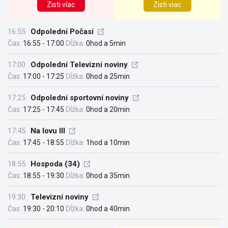
Zisti víac
Zisti viac
16:55
Odpolední Počasí
Čas:
16:55 - 17:00
Dĺžka:
0hod a 5min
17:00
Odpolední Televizní noviny
Čas:
17:00 - 17:25
Dĺžka:
0hod a 25min
17:25
Odpolední sportovní noviny
Čas:
17:25 - 17:45
Dĺžka:
0hod a 20min
17:45
Na lovu III
Čas:
17:45 - 18:55
Dĺžka:
1hod a 10min
18:55
Hospoda (34)
Čas:
18:55 - 19:30
Dĺžka:
0hod a 35min
19:30
Televizní noviny
Čas:
19:30 - 20:10
Dĺžka:
0hod a 40min