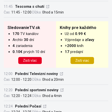
11:45
Tescoma s chutí
Čas:
11:45 - 12:00
Dĺžka:
0hod a 15min
SledovanieTV.sk
Knihy pre každého
170
TV kanálov
Už od
0.99 €
Archív
30
dní
Výpredaje a
zľavy
4
zariadenia
+
2000
kníh
0.10€
prvých 10 dní
17
predajní
Zisti víac
Zisti viac
12:00
Polední Televizní noviny
Čas:
12:00 - 12:20
Dĺžka:
0hod a 20min
12:20
Polední sportovní noviny
Čas:
12:20 - 12:24
Dĺžka:
0hod a 4min
12:24
Polední Počasí