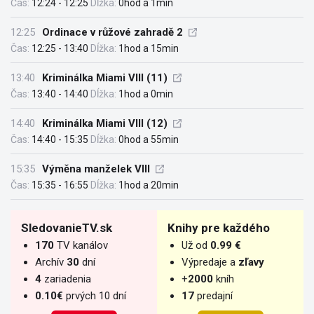
Čas:
12:24 - 12:25
Dĺžka:
0hod a 1min
12:25
Ordinace v růžové zahradě 2
Čas:
12:25 - 13:40
Dĺžka:
1hod a 15min
13:40
Kriminálka Miami VIII (11)
Čas:
13:40 - 14:40
Dĺžka:
1hod a 0min
14:40
Kriminálka Miami VIII (12)
Čas:
14:40 - 15:35
Dĺžka:
0hod a 55min
15:35
Výměna manželek VIII
Čas:
15:35 - 16:55
Dĺžka:
1hod a 20min
SledovanieTV.sk
Knihy pre každého
170
TV kanálov
Už od
0.99 €
Archív
30
dní
Výpredaje a
zľavy
4
zariadenia
+
2000
kníh
0.10€
prvých 10 dní
17
predajní