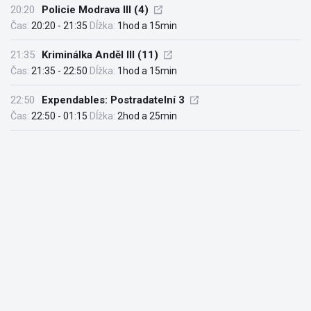
20:20
Policie Modrava III (4)
Čas:
20:20 - 21:35
Dĺžka:
1hod a 15min
21:35
Kriminálka Anděl III (11)
Čas:
21:35 - 22:50
Dĺžka:
1hod a 15min
22:50
Expendables: Postradatelní 3
Čas:
22:50 - 01:15
Dĺžka:
2hod a 25min