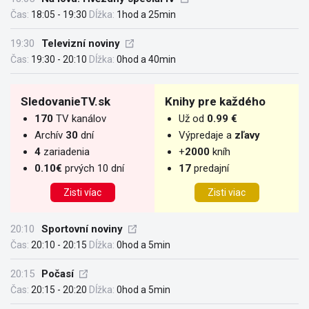
Čas:
18:05 - 19:30
Dĺžka:
1hod a 25min
19:30
Televizní noviny
Čas:
19:30 - 20:10
Dĺžka:
0hod a 40min
SledovanieTV.sk
Knihy pre každého
170
TV kanálov
Už od
0.99 €
Archív
30
dní
Výpredaje a
zľavy
4
zariadenia
+
2000
kníh
0.10€
prvých 10 dní
17
predajní
Zisti víac
Zisti viac
20:10
Sportovní noviny
Čas:
20:10 - 20:15
Dĺžka:
0hod a 5min
20:15
Počasí
Čas:
20:15 - 20:20
Dĺžka:
0hod a 5min