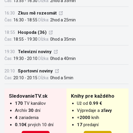
Čas:
13:55 - 16:30
Dĺžka:
2hod a 35min
16:30
Zkus mě rozesmát
Čas:
16:30 - 18:55
Dĺžka:
2hod a 25min
18:55
Hospoda (36)
Čas:
18:55 - 19:30
Dĺžka:
0hod a 35min
19:30
Televizní noviny
Čas:
19:30 - 20:10
Dĺžka:
0hod a 40min
20:10
Sportovní noviny
Čas:
20:10 - 20:15
Dĺžka:
0hod a 5min
SledovanieTV.sk
Knihy pre každého
170
TV kanálov
Už od
0.99 €
Archív
30
dní
Výpredaje a
zľavy
4
zariadenia
+
2000
kníh
0.10€
prvých 10 dní
17
predajní