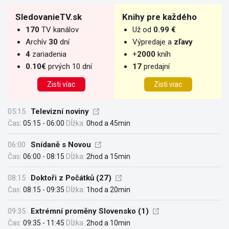
SledovanieTV.sk
Knihy pre každého
170
TV kanálov
Už od
0.99 €
Archív
30
dní
Výpredaje a
zľavy
4
zariadenia
+
2000
kníh
0.10€
prvých 10 dní
17
predajní
Zisti víac
Zisti viac
05:15
Televizní noviny
Čas:
05:15 - 06:00
Dĺžka:
0hod a 45min
06:00
Snídaně s Novou
Čas:
06:00 - 08:15
Dĺžka:
2hod a 15min
08:15
Doktoři z Počátků (27)
Čas:
08:15 - 09:35
Dĺžka:
1hod a 20min
09:35
Extrémní proměny Slovensko (1)
Čas:
09:35 - 11:45
Dĺžka:
2hod a 10min