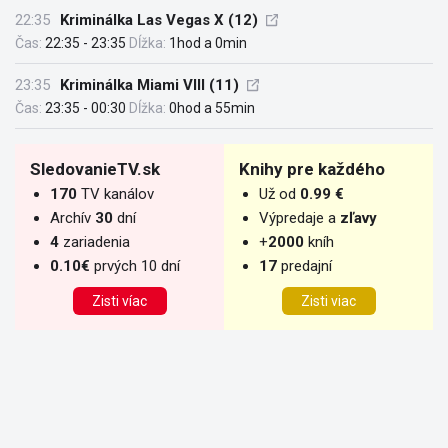
22:35
Kriminálka Las Vegas X (12)
Čas:
22:35 - 23:35
Dĺžka:
1hod a 0min
23:35
Kriminálka Miami VIII (11)
Čas:
23:35 - 00:30
Dĺžka:
0hod a 55min
SledovanieTV.sk
Knihy pre každého
170
TV kanálov
Už od
0.99 €
Archív
30
dní
Výpredaje a
zľavy
4
zariadenia
+
2000
kníh
0.10€
prvých 10 dní
17
predajní
Zisti víac
Zisti viac