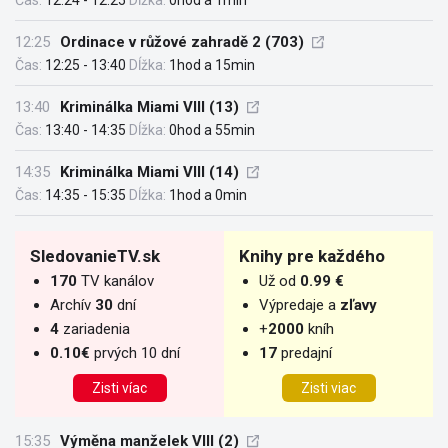
Čas:
12:24 - 12:25
Dĺžka:
0hod a 1min
12:25
Ordinace v růžové zahradě 2 (703)
Čas:
12:25 - 13:40
Dĺžka:
1hod a 15min
13:40
Kriminálka Miami VIII (13)
Čas:
13:40 - 14:35
Dĺžka:
0hod a 55min
14:35
Kriminálka Miami VIII (14)
Čas:
14:35 - 15:35
Dĺžka:
1hod a 0min
SledovanieTV.sk
Knihy pre každého
170
TV kanálov
Už od
0.99 €
Archív
30
dní
Výpredaje a
zľavy
4
zariadenia
+
2000
kníh
0.10€
prvých 10 dní
17
predajní
Zisti víac
Zisti viac
15:35
Výměna manželek VIII (2)