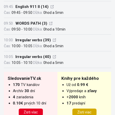
09:45
English 911 II (14)
Čas:
09:45 - 09:50
Dĺžka:
0hod a 5min
09:50
WORDS PATH (3)
Čas:
09:50 - 10:00
Dĺžka:
0hod a 10min
10:00
Irregular verbs (39)
Čas:
10:00 - 10:05
Dĺžka:
0hod a 5min
10:05
Irregular verbs (40)
Čas:
10:05 - 10:10
Dĺžka:
0hod a 5min
SledovanieTV.sk
Knihy pre každého
170
TV kanálov
Už od
0.99 €
Archív
30
dní
Výpredaje a
zľavy
4
zariadenia
+
2000
kníh
0.10€
prvých 10 dní
17
predajní
Zisti víac
Zisti viac