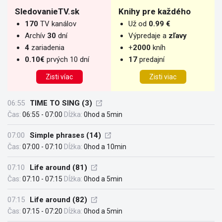
SledovanieTV.sk
Knihy pre každého
170
TV kanálov
Už od
0.99 €
Archív
30
dní
Výpredaje a
zľavy
4
zariadenia
+
2000
kníh
0.10€
prvých 10 dní
17
predajní
Zisti víac
Zisti viac
06:55
TIME TO SING (3)
Čas:
06:55 - 07:00
Dĺžka:
0hod a 5min
07:00
Simple phrases (14)
Čas:
07:00 - 07:10
Dĺžka:
0hod a 10min
07:10
Life around (81)
Čas:
07:10 - 07:15
Dĺžka:
0hod a 5min
07:15
Life around (82)
Čas:
07:15 - 07:20
Dĺžka:
0hod a 5min