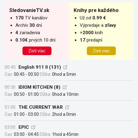
SledovanieTV.sk
Knihy pre každého
170
TV kanálov
Už od
0.99 €
Archív
30
dní
Výpredaje a
zľavy
4
zariadenia
+
2000
kníh
0.10€
prvých 10 dní
17
predajní
Zisti víac
Zisti viac
00:45
English 911 II (131)
Čas:
00:45 - 00:50
Dĺžka:
0hod a 5min
00:50
IDIOM KITCHEN (8)
Čas:
00:50 - 01:00
Dĺžka:
0hod a 10min
01:00
THE CURRENT WAR
Čas:
01:00 - 03:00
Dĺžka:
2hod a 0min
03:00
EPIC
Čas:
03:00 - 04:45
Dĺžka:
1hod a 45min