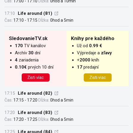
Čas:
17:00 - 17:10
Dĺžka:
0hod a 10min
17:10
Life around (81)
Čas:
17:10 - 17:15
Dĺžka:
0hod a 5min
SledovanieTV.sk
Knihy pre každého
170
TV kanálov
Už od
0.99 €
Archív
30
dní
Výpredaje a
zľavy
4
zariadenia
+
2000
kníh
0.10€
prvých 10 dní
17
predajní
Zisti víac
Zisti viac
17:15
Life around (82)
Čas:
17:15 - 17:20
Dĺžka:
0hod a 5min
17:20
Life around (83)
Čas:
17:20 - 17:25
Dĺžka:
0hod a 5min
17:25
Life around (84)