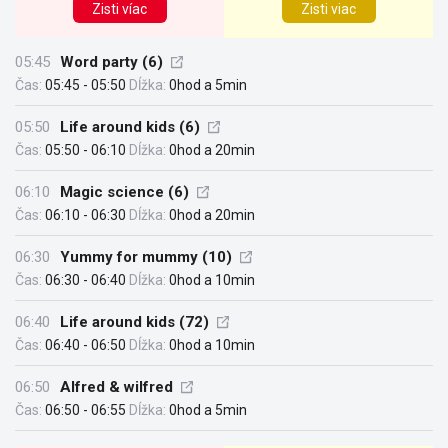
Zisti víac
Zisti viac
05:45
Word party (6)
Čas:
05:45 - 05:50
Dĺžka:
0hod a 5min
05:50
Life around kids (6)
Čas:
05:50 - 06:10
Dĺžka:
0hod a 20min
06:10
Magic science (6)
Čas:
06:10 - 06:30
Dĺžka:
0hod a 20min
06:30
Yummy for mummy (10)
Čas:
06:30 - 06:40
Dĺžka:
0hod a 10min
06:40
Life around kids (72)
Čas:
06:40 - 06:50
Dĺžka:
0hod a 10min
06:50
Alfred & wilfred
Čas:
06:50 - 06:55
Dĺžka:
0hod a 5min