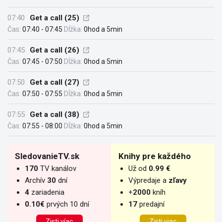
07:40
Get a call (25)
Čas:
07:40 - 07:45
Dĺžka:
0hod a 5min
07:45
Get a call (26)
Čas:
07:45 - 07:50
Dĺžka:
0hod a 5min
07:50
Get a call (27)
Čas:
07:50 - 07:55
Dĺžka:
0hod a 5min
07:55
Get a call (38)
Čas:
07:55 - 08:00
Dĺžka:
0hod a 5min
SledovanieTV.sk
Knihy pre každého
170
TV kanálov
Už od
0.99 €
Archív
30
dní
Výpredaje a
zľavy
4
zariadenia
+
2000
kníh
0.10€
prvých 10 dní
17
predajní
Zisti víac
Zisti viac