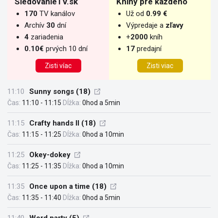
SledovanieTV.sk
Knihy pre každého
170
TV kanálov
Už od
0.99 €
Archív
30
dní
Výpredaje a
zľavy
4
zariadenia
+
2000
kníh
0.10€
prvých 10 dní
17
predajní
Zisti víac
Zisti viac
11:10
Sunny songs (18)
Čas:
11:10 - 11:15
Dĺžka:
0hod a 5min
11:15
Crafty hands II (18)
Čas:
11:15 - 11:25
Dĺžka:
0hod a 10min
11:25
Okey-dokey
Čas:
11:25 - 11:35
Dĺžka:
0hod a 10min
11:35
Once upon a time (18)
Čas:
11:35 - 11:40
Dĺžka:
0hod a 5min