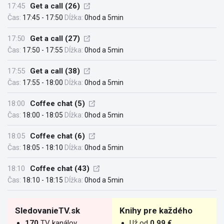
17:45
Get a call (26)
Čas:
17:45 - 17:50
Dĺžka:
0hod a 5min
17:50
Get a call (27)
Čas:
17:50 - 17:55
Dĺžka:
0hod a 5min
17:55
Get a call (38)
Čas:
17:55 - 18:00
Dĺžka:
0hod a 5min
18:00
Coffee chat (5)
Čas:
18:00 - 18:05
Dĺžka:
0hod a 5min
18:05
Coffee chat (6)
Čas:
18:05 - 18:10
Dĺžka:
0hod a 5min
18:10
Coffee chat (43)
Čas:
18:10 - 18:15
Dĺžka:
0hod a 5min
SledovanieTV.sk
Knihy pre každého
170
TV kanálov
Už od
0.99 €