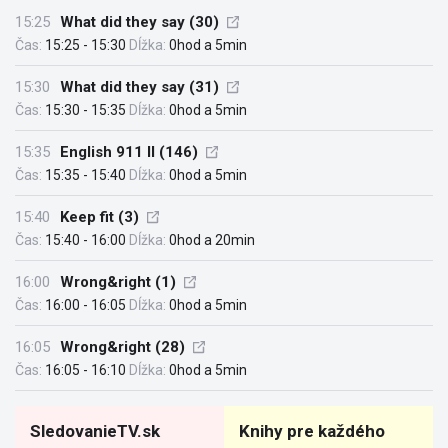
15:25
What did they say (30)
Čas:
15:25 - 15:30
Dĺžka:
0hod a 5min
15:30
What did they say (31)
Čas:
15:30 - 15:35
Dĺžka:
0hod a 5min
15:35
English 911 II (146)
Čas:
15:35 - 15:40
Dĺžka:
0hod a 5min
15:40
Keep fit (3)
Čas:
15:40 - 16:00
Dĺžka:
0hod a 20min
16:00
Wrong&right (1)
Čas:
16:00 - 16:05
Dĺžka:
0hod a 5min
16:05
Wrong&right (28)
Čas:
16:05 - 16:10
Dĺžka:
0hod a 5min
SledovanieTV.sk
Knihy pre každého