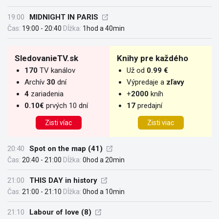
19:00
MIDNIGHT IN PARIS
Čas:
19:00 - 20:40
Dĺžka:
1hod a 40min
SledovanieTV.sk
Knihy pre každého
170
TV kanálov
Už od
0.99 €
Archív
30
dní
Výpredaje a
zľavy
4
zariadenia
+
2000
kníh
0.10€
prvých 10 dní
17
predajní
Zisti víac
Zisti viac
20:40
Spot on the map (41)
Čas:
20:40 - 21:00
Dĺžka:
0hod a 20min
21:00
THIS DAY in history
Čas:
21:00 - 21:10
Dĺžka:
0hod a 10min
21:10
Labour of love (8)