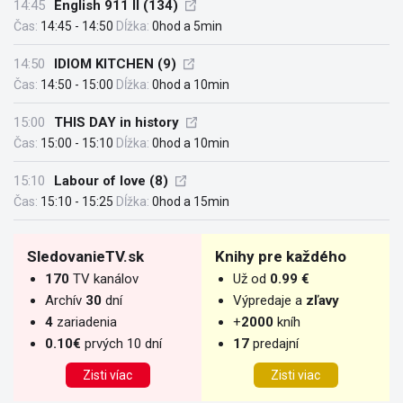
14:45
English 911 II (134)
Čas:
14:45 - 14:50
Dĺžka:
0hod a 5min
14:50
IDIOM KITCHEN (9)
Čas:
14:50 - 15:00
Dĺžka:
0hod a 10min
15:00
THIS DAY in history
Čas:
15:00 - 15:10
Dĺžka:
0hod a 10min
15:10
Labour of love (8)
Čas:
15:10 - 15:25
Dĺžka:
0hod a 15min
SledovanieTV.sk
Knihy pre každého
170
TV kanálov
Už od
0.99 €
Archív
30
dní
Výpredaje a
zľavy
4
zariadenia
+
2000
kníh
0.10€
prvých 10 dní
17
predajní
Zisti víac
Zisti viac