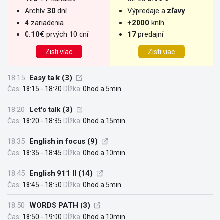
Archív
30
dní
Výpredaje a
zľavy
4
zariadenia
+
2000
kníh
0.10€
prvých 10 dní
17
predajní
Zisti víac
Zisti viac
18:15
Easy talk (3)
Čas:
18:15 - 18:20
Dĺžka:
0hod a 5min
18:20
Let's talk (3)
Čas:
18:20 - 18:35
Dĺžka:
0hod a 15min
18:35
English in focus (9)
Čas:
18:35 - 18:45
Dĺžka:
0hod a 10min
18:45
English 911 II (14)
Čas:
18:45 - 18:50
Dĺžka:
0hod a 5min
18:50
WORDS PATH (3)
Čas:
18:50 - 19:00
Dĺžka:
0hod a 10min