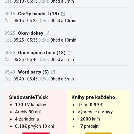
Čas:
05:10 - 05:15
Dĺžka:
0hod a 5min
05:15
Crafty hands II (18)
Čas:
05:15 - 05:25
Dĺžka:
0hod a 10min
05:25
Okey-dokey
Čas:
05:25 - 05:35
Dĺžka:
0hod a 10min
05:35
Once upon a time (18)
Čas:
05:35 - 05:40
Dĺžka:
0hod a 5min
05:40
Word party (5)
Čas:
05:40 - 05:45
Dĺžka:
0hod a 5min
SledovanieTV.sk
Knihy pre každého
170
TV kanálov
Už od
0.99 €
Archív
30
dní
Výpredaje a
zľavy
4
zariadenia
+
2000
kníh
0.10€
prvých 10 dní
17
predajní