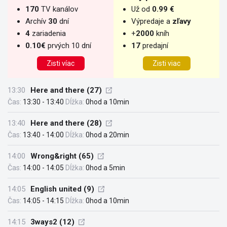
170
TV kanálov
Už od
0.99 €
Archív
30
dní
Výpredaje a
zľavy
4
zariadenia
+
2000
kníh
0.10€
prvých 10 dní
17
predajní
Zisti víac
Zisti viac
13:30
Here and there (27)
Čas:
13:30 - 13:40
Dĺžka:
0hod a 10min
13:40
Here and there (28)
Čas:
13:40 - 14:00
Dĺžka:
0hod a 20min
14:00
Wrong&right (65)
Čas:
14:00 - 14:05
Dĺžka:
0hod a 5min
14:05
English united (9)
Čas:
14:05 - 14:15
Dĺžka:
0hod a 10min
14:15
3ways2 (12)