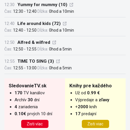
12:30
Yummy for mummy (10)
Čas:
12:30 - 12:40
Dĺžka:
0hod a 10min
12:40
Life around kids (72)
Čas:
12:40 - 12:50
Dĺžka:
0hod a 10min
12:50
Alfred & wilfred
Čas:
12:50 - 12:55
Dĺžka:
0hod a 5min
12:55
TIME TO SING (3)
Čas:
12:55 - 13:00
Dĺžka:
0hod a 5min
SledovanieTV.sk
Knihy pre každého
170
TV kanálov
Už od
0.99 €
Archív
30
dní
Výpredaje a
zľavy
4
zariadenia
+
2000
kníh
0.10€
prvých 10 dní
17
predajní
Zisti víac
Zisti viac