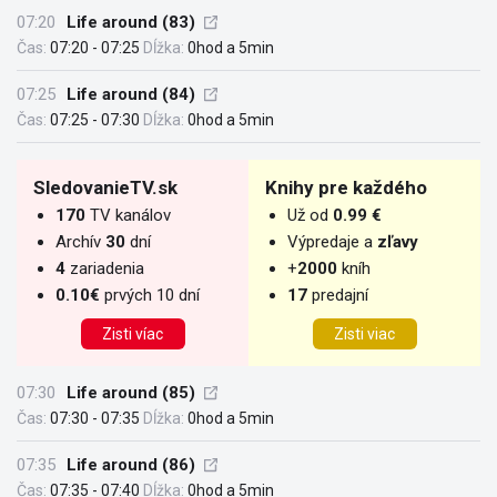
07:20
Life around (83)
Čas:
07:20 - 07:25
Dĺžka:
0hod a 5min
07:25
Life around (84)
Čas:
07:25 - 07:30
Dĺžka:
0hod a 5min
SledovanieTV.sk
Knihy pre každého
170
TV kanálov
Už od
0.99 €
Archív
30
dní
Výpredaje a
zľavy
4
zariadenia
+
2000
kníh
0.10€
prvých 10 dní
17
predajní
Zisti víac
Zisti viac
07:30
Life around (85)
Čas:
07:30 - 07:35
Dĺžka:
0hod a 5min
07:35
Life around (86)
Čas:
07:35 - 07:40
Dĺžka:
0hod a 5min