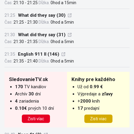
Čas:
21:10 - 21:25
Dĺžka:
0hod a 15min
21:25
What did they say (30)
Čas:
21:25 - 21:30
Dĺžka:
0hod a 5min
21:30
What did they say (31)
Čas:
21:30 - 21:35
Dĺžka:
0hod a 5min
21:35
English 911 II (146)
Čas:
21:35 - 21:40
Dĺžka:
0hod a 5min
SledovanieTV.sk
Knihy pre každého
170
TV kanálov
Už od
0.99 €
Archív
30
dní
Výpredaje a
zľavy
4
zariadenia
+
2000
kníh
0.10€
prvých 10 dní
17
predajní
Zisti víac
Zisti viac