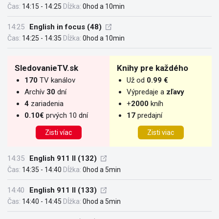
Čas:
14:15 - 14:25
Dĺžka:
0hod a 10min
14:25
English in focus (48)
Čas:
14:25 - 14:35
Dĺžka:
0hod a 10min
SledovanieTV.sk
Knihy pre každého
170
TV kanálov
Už od
0.99 €
Archív
30
dní
Výpredaje a
zľavy
4
zariadenia
+
2000
kníh
0.10€
prvých 10 dní
17
predajní
Zisti víac
Zisti viac
14:35
English 911 II (132)
Čas:
14:35 - 14:40
Dĺžka:
0hod a 5min
14:40
English 911 II (133)
Čas:
14:40 - 14:45
Dĺžka:
0hod a 5min