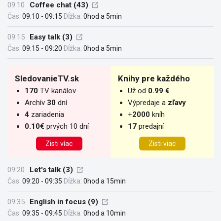
09:10
Coffee chat (43)
Čas:
09:10 - 09:15
Dĺžka:
0hod a 5min
09:15
Easy talk (3)
Čas:
09:15 - 09:20
Dĺžka:
0hod a 5min
SledovanieTV.sk
Knihy pre každého
170
TV kanálov
Už od
0.99 €
Archív
30
dní
Výpredaje a
zľavy
4
zariadenia
+
2000
kníh
0.10€
prvých 10 dní
17
predajní
Zisti víac
Zisti viac
09:20
Let's talk (3)
Čas:
09:20 - 09:35
Dĺžka:
0hod a 15min
09:35
English in focus (9)
Čas:
09:35 - 09:45
Dĺžka:
0hod a 10min