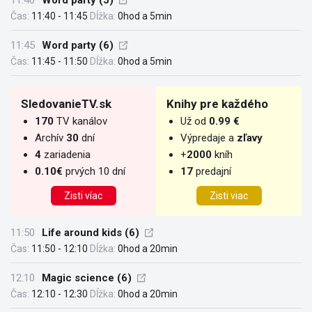
11:40
Word party (5)
Čas:
11:40 - 11:45
Dĺžka:
0hod a 5min
11:45
Word party (6)
Čas:
11:45 - 11:50
Dĺžka:
0hod a 5min
SledovanieTV.sk
Knihy pre každého
170
TV kanálov
Už od
0.99 €
Archív
30
dní
Výpredaje a
zľavy
4
zariadenia
+
2000
kníh
0.10€
prvých 10 dní
17
predajní
Zisti víac
Zisti viac
11:50
Life around kids (6)
Čas:
11:50 - 12:10
Dĺžka:
0hod a 20min
12:10
Magic science (6)
Čas:
12:10 - 12:30
Dĺžka:
0hod a 20min