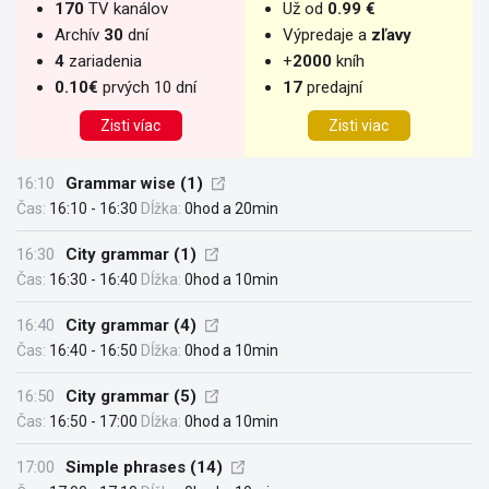
170
TV kanálov
Už od
0.99 €
Archív
30
dní
Výpredaje a
zľavy
4
zariadenia
+
2000
kníh
0.10€
prvých 10 dní
17
predajní
Zisti víac
Zisti viac
16:10
Grammar wise (1)
Čas:
16:10 - 16:30
Dĺžka:
0hod a 20min
16:30
City grammar (1)
Čas:
16:30 - 16:40
Dĺžka:
0hod a 10min
16:40
City grammar (4)
Čas:
16:40 - 16:50
Dĺžka:
0hod a 10min
16:50
City grammar (5)
Čas:
16:50 - 17:00
Dĺžka:
0hod a 10min
17:00
Simple phrases (14)