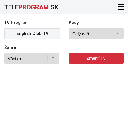
TELE
PROGRAM
.SK
TV Program
Kedy
English Club TV
Žánre
Zmeniť TV