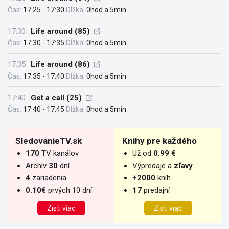
Čas:
17:25 - 17:30
Dĺžka:
0hod a 5min
17:30
Life around (85)
Čas:
17:30 - 17:35
Dĺžka:
0hod a 5min
17:35
Life around (86)
Čas:
17:35 - 17:40
Dĺžka:
0hod a 5min
17:40
Get a call (25)
Čas:
17:40 - 17:45
Dĺžka:
0hod a 5min
SledovanieTV.sk
Knihy pre každého
170
TV kanálov
Už od
0.99 €
Archív
30
dní
Výpredaje a
zľavy
4
zariadenia
+
2000
kníh
0.10€
prvých 10 dní
17
predajní
Zisti víac
Zisti viac