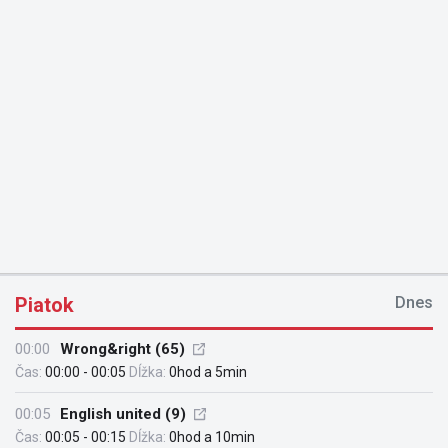
Piatok
Dnes
00:00
Wrong&right (65)
Čas:
00:00 - 00:05
Dĺžka:
0hod a 5min
00:05
English united (9)
Čas:
00:05 - 00:15
Dĺžka:
0hod a 10min