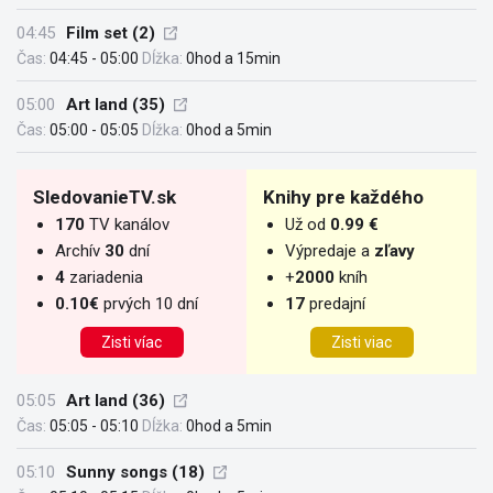
04:45
Film set (2)
Čas:
04:45 - 05:00
Dĺžka:
0hod a 15min
05:00
Art land (35)
Čas:
05:00 - 05:05
Dĺžka:
0hod a 5min
SledovanieTV.sk
Knihy pre každého
170
TV kanálov
Už od
0.99 €
Archív
30
dní
Výpredaje a
zľavy
4
zariadenia
+
2000
kníh
0.10€
prvých 10 dní
17
predajní
Zisti víac
Zisti viac
05:05
Art land (36)
Čas:
05:05 - 05:10
Dĺžka:
0hod a 5min
05:10
Sunny songs (18)