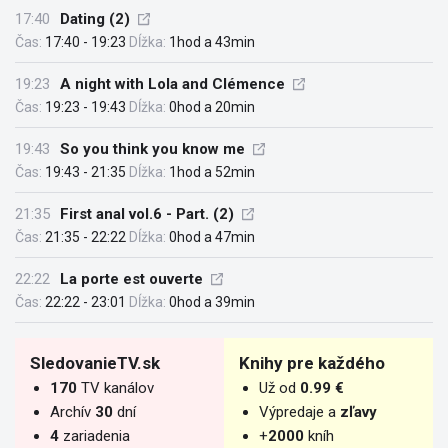
17:40
Dating (2)
Čas:
17:40 - 19:23
Dĺžka:
1hod a 43min
19:23
A night with Lola and Clémence
Čas:
19:23 - 19:43
Dĺžka:
0hod a 20min
19:43
So you think you know me
Čas:
19:43 - 21:35
Dĺžka:
1hod a 52min
21:35
First anal vol.6 - Part. (2)
Čas:
21:35 - 22:22
Dĺžka:
0hod a 47min
22:22
La porte est ouverte
Čas:
22:22 - 23:01
Dĺžka:
0hod a 39min
SledovanieTV.sk
Knihy pre každého
170
TV kanálov
Už od
0.99 €
Archív
30
dní
Výpredaje a
zľavy
4
zariadenia
+
2000
kníh