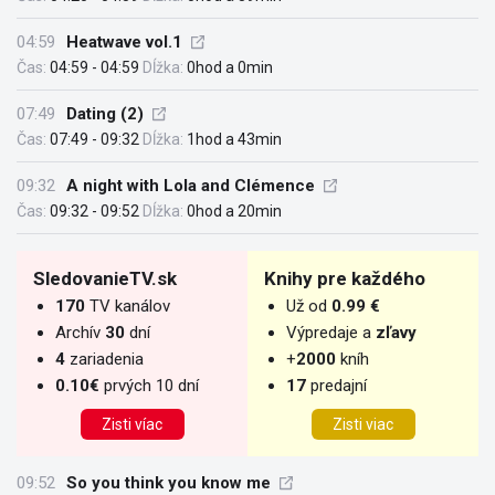
04:59
Heatwave vol.1
Čas:
04:59 - 04:59
Dĺžka:
0hod a 0min
07:49
Dating (2)
Čas:
07:49 - 09:32
Dĺžka:
1hod a 43min
09:32
A night with Lola and Clémence
Čas:
09:32 - 09:52
Dĺžka:
0hod a 20min
SledovanieTV.sk
Knihy pre každého
170
TV kanálov
Už od
0.99 €
Archív
30
dní
Výpredaje a
zľavy
4
zariadenia
+
2000
kníh
0.10€
prvých 10 dní
17
predajní
Zisti víac
Zisti viac
09:52
So you think you know me