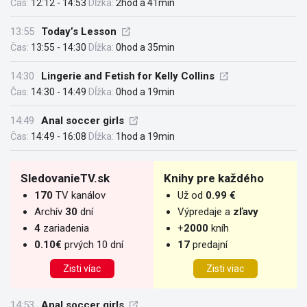
Čas:
12:12 - 14:53
Dĺžka:
2hod a 41min
13:55
Today’s Lesson
Čas:
13:55 - 14:30
Dĺžka:
0hod a 35min
14:30
Lingerie and Fetish for Kelly Collins
Čas:
14:30 - 14:49
Dĺžka:
0hod a 19min
14:49
Anal soccer girls
Čas:
14:49 - 16:08
Dĺžka:
1hod a 19min
SledovanieTV.sk
Knihy pre každého
170
TV kanálov
Už od
0.99 €
Archív
30
dní
Výpredaje a
zľavy
4
zariadenia
+
2000
kníh
0.10€
prvých 10 dní
17
predajní
Zisti víac
Zisti viac
14:53
Anal soccer girls