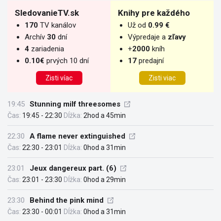
SledovanieTV.sk
Knihy pre každého
170
TV kanálov
Už od
0.99 €
Archív
30
dní
Výpredaje a
zľavy
4
zariadenia
+
2000
kníh
0.10€
prvých 10 dní
17
predajní
Zisti víac
Zisti viac
19:45
Stunning milf threesomes
Čas:
19:45 - 22:30
Dĺžka:
2hod a 45min
22:30
A flame never extinguished
Čas:
22:30 - 23:01
Dĺžka:
0hod a 31min
23:01
Jeux dangereux part. (6)
Čas:
23:01 - 23:30
Dĺžka:
0hod a 29min
23:30
Behind the pink mind
Čas:
23:30 - 00:01
Dĺžka:
0hod a 31min