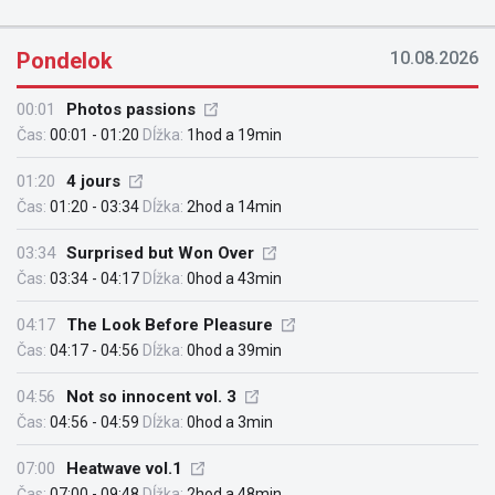
Pondelok
10.08.2026
00:01
Photos passions
Čas:
00:01 - 01:20
Dĺžka:
1hod a 19min
01:20
4 jours
Čas:
01:20 - 03:34
Dĺžka:
2hod a 14min
03:34
Surprised but Won Over
Čas:
03:34 - 04:17
Dĺžka:
0hod a 43min
04:17
The Look Before Pleasure
Čas:
04:17 - 04:56
Dĺžka:
0hod a 39min
04:56
Not so innocent vol. 3
Čas:
04:56 - 04:59
Dĺžka:
0hod a 3min
07:00
Heatwave vol.1
Čas:
07:00 - 09:48
Dĺžka:
2hod a 48min