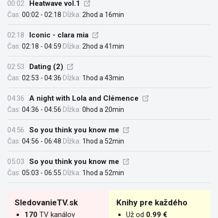
00:02
Heatwave vol.1
Čas:
00:02 - 02:18
Dĺžka:
2hod a 16min
02:18
Iconic - clara mia
Čas:
02:18 - 04:59
Dĺžka:
2hod a 41min
02:53
Dating (2)
Čas:
02:53 - 04:36
Dĺžka:
1hod a 43min
04:36
A night with Lola and Clémence
Čas:
04:36 - 04:56
Dĺžka:
0hod a 20min
04:56
So you think you know me
Čas:
04:56 - 06:48
Dĺžka:
1hod a 52min
05:03
So you think you know me
Čas:
05:03 - 06:55
Dĺžka:
1hod a 52min
SledovanieTV.sk
Knihy pre každého
170
TV kanálov
Už od
0.99 €