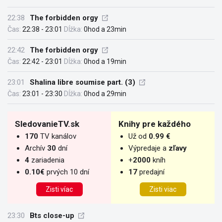
22:38
The forbidden orgy
Čas:
22:38 - 23:01
Dĺžka:
0hod a 23min
22:42
The forbidden orgy
Čas:
22:42 - 23:01
Dĺžka:
0hod a 19min
23:01
Shalina libre soumise part. (3)
Čas:
23:01 - 23:30
Dĺžka:
0hod a 29min
SledovanieTV.sk
Knihy pre každého
170
TV kanálov
Už od
0.99 €
Archív
30
dní
Výpredaje a
zľavy
4
zariadenia
+
2000
kníh
0.10€
prvých 10 dní
17
predajní
Zisti víac
Zisti viac
23:30
Bts close-up