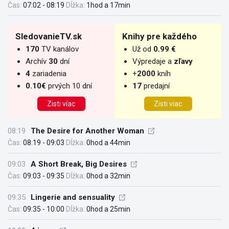
Čas:
07:02 - 08:19
Dĺžka:
1hod a 17min
SledovanieTV.sk
Knihy pre každého
170
TV kanálov
Už od
0.99 €
Archív
30
dní
Výpredaje a
zľavy
4
zariadenia
+
2000
kníh
0.10€
prvých 10 dní
17
predajní
Zisti víac
Zisti viac
08:19
The Desire for Another Woman
Čas:
08:19 - 09:03
Dĺžka:
0hod a 44min
09:03
A Short Break, Big Desires
Čas:
09:03 - 09:35
Dĺžka:
0hod a 32min
09:35
Lingerie and sensuality
Čas:
09:35 - 10:00
Dĺžka:
0hod a 25min