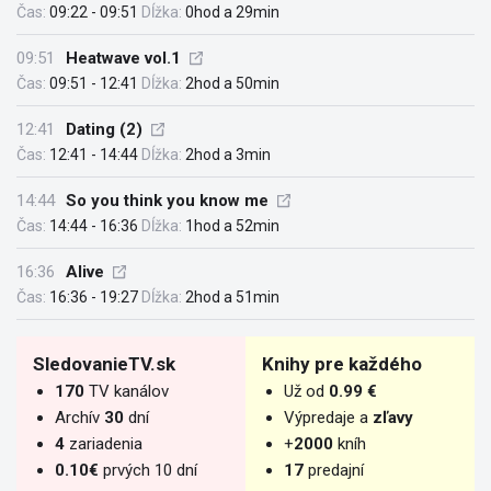
Čas:
09:22 - 09:51
Dĺžka:
0hod a 29min
09:51
Heatwave vol.1
Čas:
09:51 - 12:41
Dĺžka:
2hod a 50min
12:41
Dating (2)
Čas:
12:41 - 14:44
Dĺžka:
2hod a 3min
14:44
So you think you know me
Čas:
14:44 - 16:36
Dĺžka:
1hod a 52min
16:36
Alive
Čas:
16:36 - 19:27
Dĺžka:
2hod a 51min
SledovanieTV.sk
Knihy pre každého
170
TV kanálov
Už od
0.99 €
Archív
30
dní
Výpredaje a
zľavy
4
zariadenia
+
2000
kníh
0.10€
prvých 10 dní
17
predajní