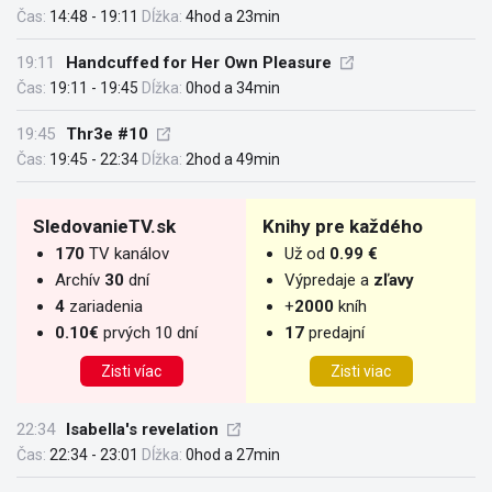
Čas:
14:48 - 19:11
Dĺžka:
4hod a 23min
19:11
Handcuffed for Her Own Pleasure
Čas:
19:11 - 19:45
Dĺžka:
0hod a 34min
19:45
Thr3e #10
Čas:
19:45 - 22:34
Dĺžka:
2hod a 49min
SledovanieTV.sk
Knihy pre každého
170
TV kanálov
Už od
0.99 €
Archív
30
dní
Výpredaje a
zľavy
4
zariadenia
+
2000
kníh
0.10€
prvých 10 dní
17
predajní
Zisti víac
Zisti viac
22:34
Isabella's revelation
Čas:
22:34 - 23:01
Dĺžka:
0hod a 27min