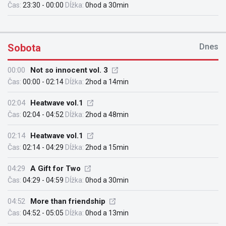
Čas:
23:30 - 00:00
Dĺžka:
0hod a 30min
Sobota
Dnes
00:00
Not so innocent vol. 3
Čas:
00:00 - 02:14
Dĺžka:
2hod a 14min
02:04
Heatwave vol.1
Čas:
02:04 - 04:52
Dĺžka:
2hod a 48min
02:14
Heatwave vol.1
Čas:
02:14 - 04:29
Dĺžka:
2hod a 15min
04:29
A Gift for Two
Čas:
04:29 - 04:59
Dĺžka:
0hod a 30min
04:52
More than friendship
Čas:
04:52 - 05:05
Dĺžka:
0hod a 13min