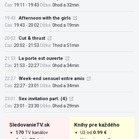
Čas:
19:11 - 19:43
Dĺžka:
0hod a 32min
19:43
Afternoon with the girls
Čas:
19:43 - 20:02
Dĺžka:
0hod a 19min
20:02
Cut & thrust
Čas:
20:02 - 21:53
Dĺžka:
1hod a 51min
21:53
La porte est ouverte
Čas:
21:53 - 22:27
Dĺžka:
0hod a 34min
22:27
Week-end sensuel entre amis
Čas:
22:27 - 23:01
Dĺžka:
0hod a 34min
23:01
Sex invitation part. (4)
Čas:
23:01 - 23:30
Dĺžka:
0hod a 29min
SledovanieTV.sk
Knihy pre každého
170
TV kanálov
Už od
0.99 €