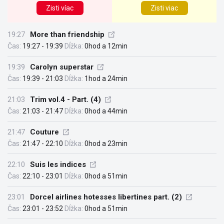
Zisti víac
Zisti viac
19:27
More than friendship
Čas:
19:27 - 19:39
Dĺžka:
0hod a 12min
19:39
Carolyn superstar
Čas:
19:39 - 21:03
Dĺžka:
1hod a 24min
21:03
Trim vol.4 - Part. (4)
Čas:
21:03 - 21:47
Dĺžka:
0hod a 44min
21:47
Couture
Čas:
21:47 - 22:10
Dĺžka:
0hod a 23min
22:10
Suis les indices
Čas:
22:10 - 23:01
Dĺžka:
0hod a 51min
23:01
Dorcel airlines hotesses libertines part. (2)
Čas:
23:01 - 23:52
Dĺžka:
0hod a 51min