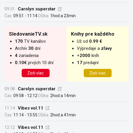
09:51
Carolyn superstar
Čas:
09:51 - 11:14
Dĺžka:
1hod a 23min
SledovanieTV.sk
Knihy pre každého
170
TV kanálov
Už od
0.99 €
Archív
30
dní
Výpredaje a
zľavy
4
zariadenia
+
2000
kníh
0.10€
prvých 10 dní
17
predajní
Zisti víac
Zisti viac
09:58
Carolyn superstar
Čas:
09:58 - 12:12
Dĺžka:
2hod a 14min
11:14
Vibes vol.11
Čas:
11:14 - 13:55
Dĺžka:
2hod a 41min
12:12
Vibes vol.11