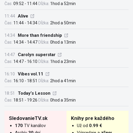
Čas:
09:52 - 11:44
Dĺžka:
1hod a 52min
11:44
Alive
Čas:
11:44 - 14:34
Dĺžka:
2hod a 50min
14:34
More than friendship
Čas:
14:34 - 14:47
Dĺžka:
0hod a 13min
14:47
Carolyn superstar
Čas:
14:47 - 16:10
Dĺžka:
1hod a 23min
16:10
Vibes vol.11
Čas:
16:10 - 18:51
Dĺžka:
2hod a 41min
18:51
Today’s Lesson
Čas:
18:51 - 19:26
Dĺžka:
0hod a 35min
SledovanieTV.sk
Knihy pre každého
170
TV kanálov
Už od
0.99 €
Archív
30
dní
Výpredaje a
zľavy