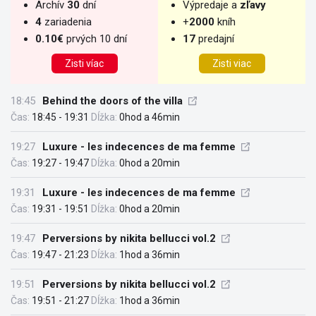
Archív
30
dní
Výpredaje a
zľavy
4
zariadenia
+
2000
kníh
0.10€
prvých 10 dní
17
predajní
Zisti víac
Zisti viac
18:45
Behind the doors of the villa
Čas:
18:45 - 19:31
Dĺžka:
0hod a 46min
19:27
Luxure - les indecences de ma femme
Čas:
19:27 - 19:47
Dĺžka:
0hod a 20min
19:31
Luxure - les indecences de ma femme
Čas:
19:31 - 19:51
Dĺžka:
0hod a 20min
19:47
Perversions by nikita bellucci vol.2
Čas:
19:47 - 21:23
Dĺžka:
1hod a 36min
19:51
Perversions by nikita bellucci vol.2
Čas:
19:51 - 21:27
Dĺžka:
1hod a 36min