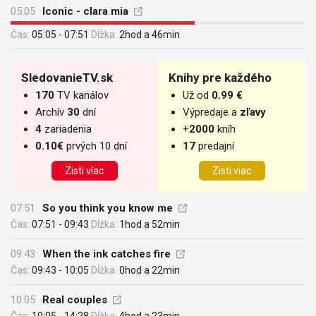
05:05
Iconic - clara mia
Čas:
05:05 - 07:51
Dĺžka:
2hod a 46min
SledovanieTV.sk
Knihy pre každého
170
TV kanálov
Už od
0.99 €
Archív
30
dní
Výpredaje a
zľavy
4
zariadenia
+
2000
kníh
0.10€
prvých 10 dní
17
predajní
Zisti víac
Zisti viac
07:51
So you think you know me
Čas:
07:51 - 09:43
Dĺžka:
1hod a 52min
09:43
When the ink catches fire
Čas:
09:43 - 10:05
Dĺžka:
0hod a 22min
10:05
Real couples