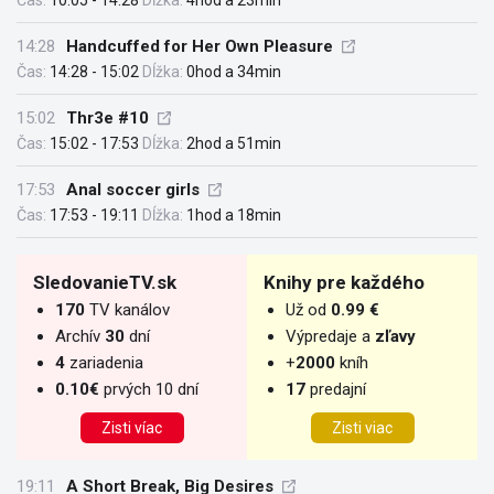
Čas:
10:05 - 14:28
Dĺžka:
4hod a 23min
14:28
Handcuffed for Her Own Pleasure
Čas:
14:28 - 15:02
Dĺžka:
0hod a 34min
15:02
Thr3e #10
Čas:
15:02 - 17:53
Dĺžka:
2hod a 51min
17:53
Anal soccer girls
Čas:
17:53 - 19:11
Dĺžka:
1hod a 18min
SledovanieTV.sk
Knihy pre každého
170
TV kanálov
Už od
0.99 €
Archív
30
dní
Výpredaje a
zľavy
4
zariadenia
+
2000
kníh
0.10€
prvých 10 dní
17
predajní
Zisti víac
Zisti viac
19:11
A Short Break, Big Desires