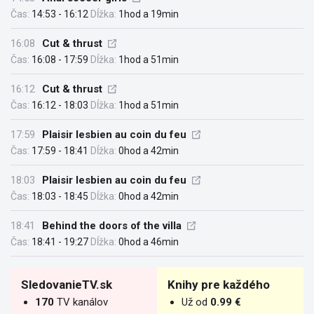
Čas:
14:53 - 16:12
Dĺžka:
1hod a 19min
16:08
Cut & thrust
Čas:
16:08 - 17:59
Dĺžka:
1hod a 51min
16:12
Cut & thrust
Čas:
16:12 - 18:03
Dĺžka:
1hod a 51min
17:59
Plaisir lesbien au coin du feu
Čas:
17:59 - 18:41
Dĺžka:
0hod a 42min
18:03
Plaisir lesbien au coin du feu
Čas:
18:03 - 18:45
Dĺžka:
0hod a 42min
18:41
Behind the doors of the villa
Čas:
18:41 - 19:27
Dĺžka:
0hod a 46min
SledovanieTV.sk
Knihy pre každého
170
TV kanálov
Už od
0.99 €