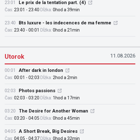
23:01
Le prix de la tentation part. (4)
Čas:
23:01 - 23:40
Dĺžka:
0hod a 39min
23:40
Bts luxure - les indecences de ma femme
Čas:
23:40 - 00:01
Dĺžka:
0hod a 21min
Utorok
11.08.2026
00:01
After dark in london
Čas:
00:01 - 02:03
Dĺžka:
2hod a 2min
02:03
Photos passions
Čas:
02:03 - 03:20
Dĺžka:
1hod a 17min
03:20
The Desire for Another Woman
Čas:
03:20 - 04:05
Dĺžka:
0hod a 45min
04:05
A Short Break, Big Desires
Čas:
04:05 - 04:37
Dĺžka:
0hod a 32min