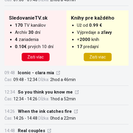
SledovanieTV.sk
Knihy pre každého
170
TV kanálov
Už od
0.99 €
Archív
30
dní
Výpredaje a
zľavy
4
zariadenia
+
2000
kníh
0.10€
prvých 10 dní
17
predajní
Zisti víac
Zisti viac
09:48
Iconic - clara mia
Čas:
09:48 - 12:34
Dĺžka:
2hod a 46min
12:34
So you think you know me
Čas:
12:34 - 14:26
Dĺžka:
1hod a 52min
14:26
When the ink catches fire
Čas:
14:26 - 14:48
Dĺžka:
0hod a 22min
14:48
Real couples