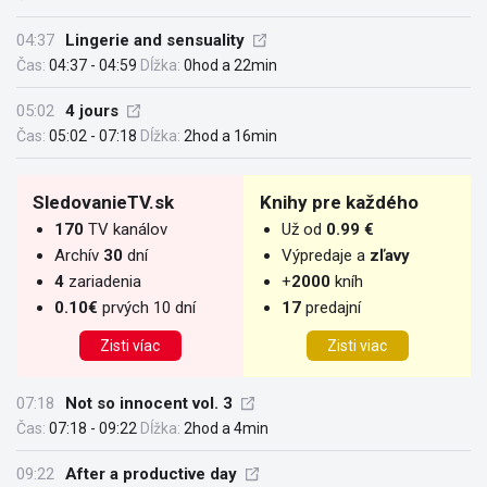
04:37
Lingerie and sensuality
Čas:
04:37 - 04:59
Dĺžka:
0hod a 22min
05:02
4 jours
Čas:
05:02 - 07:18
Dĺžka:
2hod a 16min
SledovanieTV.sk
Knihy pre každého
170
TV kanálov
Už od
0.99 €
Archív
30
dní
Výpredaje a
zľavy
4
zariadenia
+
2000
kníh
0.10€
prvých 10 dní
17
predajní
Zisti víac
Zisti viac
07:18
Not so innocent vol. 3
Čas:
07:18 - 09:22
Dĺžka:
2hod a 4min
09:22
After a productive day