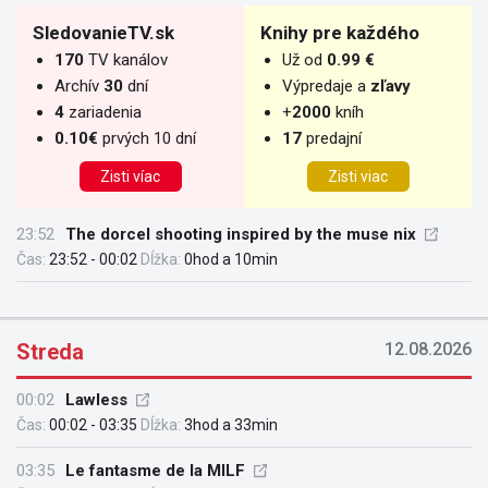
SledovanieTV.sk
Knihy pre každého
170
TV kanálov
Už od
0.99 €
Archív
30
dní
Výpredaje a
zľavy
4
zariadenia
+
2000
kníh
0.10€
prvých 10 dní
17
predajní
Zisti víac
Zisti viac
23:52
The dorcel shooting inspired by the muse nix
Čas:
23:52 - 00:02
Dĺžka:
0hod a 10min
Streda
12.08.2026
00:02
Lawless
Čas:
00:02 - 03:35
Dĺžka:
3hod a 33min
03:35
Le fantasme de la MILF