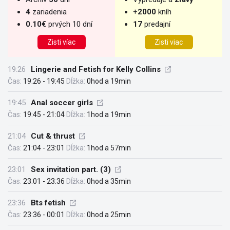
4
zariadenia
+
2000
kníh
0.10€
prvých 10 dní
17
predajní
Zisti víac
Zisti viac
19:26
Lingerie and Fetish for Kelly Collins
Čas:
19:26 - 19:45
Dĺžka:
0hod a 19min
19:45
Anal soccer girls
Čas:
19:45 - 21:04
Dĺžka:
1hod a 19min
21:04
Cut & thrust
Čas:
21:04 - 23:01
Dĺžka:
1hod a 57min
23:01
Sex invitation part. (3)
Čas:
23:01 - 23:36
Dĺžka:
0hod a 35min
23:36
Bts fetish
Čas:
23:36 - 00:01
Dĺžka:
0hod a 25min