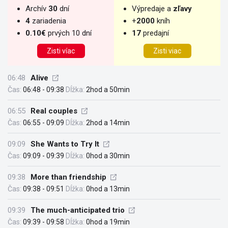
Archív
30
dní
Výpredaje a
zľavy
4
zariadenia
+
2000
kníh
0.10€
prvých 10 dní
17
predajní
Zisti víac
Zisti viac
06:48
Alive
Čas:
06:48 - 09:38
Dĺžka:
2hod a 50min
06:55
Real couples
Čas:
06:55 - 09:09
Dĺžka:
2hod a 14min
09:09
She Wants to Try It
Čas:
09:09 - 09:39
Dĺžka:
0hod a 30min
09:38
More than friendship
Čas:
09:38 - 09:51
Dĺžka:
0hod a 13min
09:39
The much-anticipated trio
Čas:
09:39 - 09:58
Dĺžka:
0hod a 19min