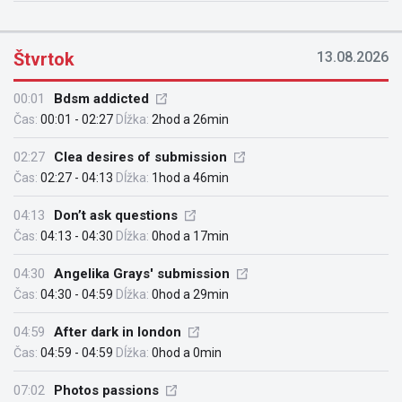
Štvrtok
13.08.2026
00:01
Bdsm addicted
Čas:
00:01 - 02:27
Dĺžka:
2hod a 26min
02:27
Clea desires of submission
Čas:
02:27 - 04:13
Dĺžka:
1hod a 46min
04:13
Don’t ask questions
Čas:
04:13 - 04:30
Dĺžka:
0hod a 17min
04:30
Angelika Grays' submission
Čas:
04:30 - 04:59
Dĺžka:
0hod a 29min
04:59
After dark in london
Čas:
04:59 - 04:59
Dĺžka:
0hod a 0min
07:02
Photos passions