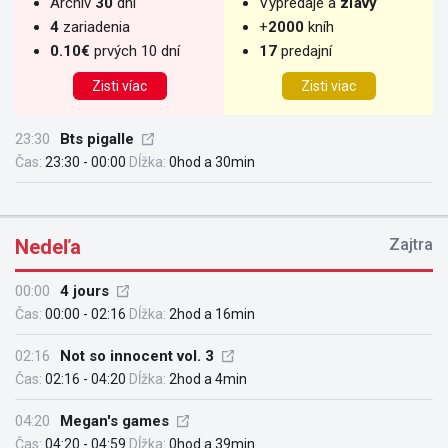
Archív
30
dní
Výpredaje a
zľavy
4
zariadenia
+
2000
kníh
0.10€
prvých 10 dní
17
predajní
Zisti víac
Zisti viac
23:30
Bts pigalle
Čas:
23:30 - 00:00
Dĺžka:
0hod a 30min
Nedeľa
Zajtra
00:00
4 jours
Čas:
00:00 - 02:16
Dĺžka:
2hod a 16min
02:16
Not so innocent vol. 3
Čas:
02:16 - 04:20
Dĺžka:
2hod a 4min
04:20
Megan's games
Čas:
04:20 - 04:59
Dĺžka:
0hod a 39min