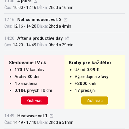
10:00
4 jours
Čas:
10:00 - 12:16
Dĺžka:
2hod a 16min
12:16
Not so innocent vol. 3
Čas:
12:16 - 14:20
Dĺžka:
2hod a 4min
14:20
After a productive day
Čas:
14:20 - 14:49
Dĺžka:
0hod a 29min
SledovanieTV.sk
Knihy pre každého
170
TV kanálov
Už od
0.99 €
Archív
30
dní
Výpredaje a
zľavy
4
zariadenia
+
2000
kníh
0.10€
prvých 10 dní
17
predajní
Zisti víac
Zisti viac
14:49
Heatwave vol.1
Čas:
14:49 - 17:40
Dĺžka:
2hod a 51min