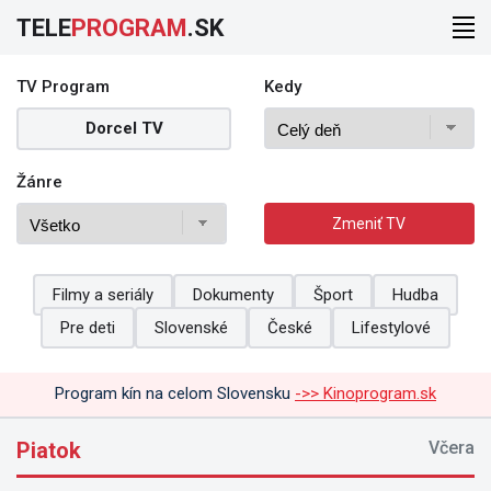
TELE
PROGRAM
.SK
TV Program
Kedy
Dorcel TV
Žánre
Zmeniť TV
Filmy a seriály
Dokumenty
Šport
Hudba
Pre deti
Slovenské
České
Lifestylové
Program kín na celom Slovensku
->> Kinoprogram.sk
Piatok
Včera