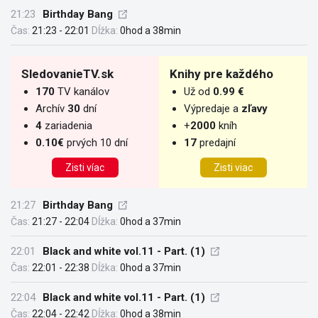
21:23
Birthday Bang
Čas:
21:23 - 22:01
Dĺžka:
0hod a 38min
SledovanieTV.sk
Knihy pre každého
170
TV kanálov
Už od
0.99 €
Archív
30
dní
Výpredaje a
zľavy
4
zariadenia
+
2000
kníh
0.10€
prvých 10 dní
17
predajní
Zisti víac
Zisti viac
21:27
Birthday Bang
Čas:
21:27 - 22:04
Dĺžka:
0hod a 37min
22:01
Black and white vol.11 - Part. (1)
Čas:
22:01 - 22:38
Dĺžka:
0hod a 37min
22:04
Black and white vol.11 - Part. (1)
Čas:
22:04 - 22:42
Dĺžka:
0hod a 38min