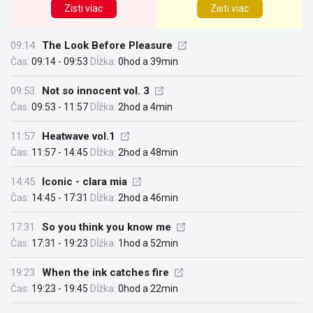
Zisti víac
Zisti viac
09:14
The Look Before Pleasure
Čas:
09:14 - 09:53
Dĺžka:
0hod a 39min
09:53
Not so innocent vol. 3
Čas:
09:53 - 11:57
Dĺžka:
2hod a 4min
11:57
Heatwave vol.1
Čas:
11:57 - 14:45
Dĺžka:
2hod a 48min
14:45
Iconic - clara mia
Čas:
14:45 - 17:31
Dĺžka:
2hod a 46min
17:31
So you think you know me
Čas:
17:31 - 19:23
Dĺžka:
1hod a 52min
19:23
When the ink catches fire
Čas:
19:23 - 19:45
Dĺžka:
0hod a 22min