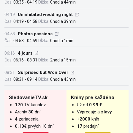
Čas:
03:35 - 04:19
Dĺžka:
0hod a 44min
04:19
Uninhibited wedding night
Čas:
04:19 - 04:58
Dĺžka:
0hod a 39min
04:58
Photos passions
Čas:
04:58 - 04:59
Dĺžka:
0hod a 1min
06:16
4 jours
Čas:
06:16 - 08:31
Dĺžka:
2hod a 15min
08:31
Surprised but Won Over
Čas:
08:31 - 09:14
Dĺžka:
0hod a 43min
SledovanieTV.sk
Knihy pre každého
170
TV kanálov
Už od
0.99 €
Archív
30
dní
Výpredaje a
zľavy
4
zariadenia
+
2000
kníh
0.10€
prvých 10 dní
17
predajní