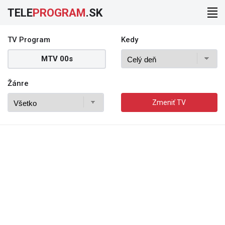
TELE
PROGRAM
.SK
TV Program
Kedy
MTV 00s
Žánre
Zmeniť TV