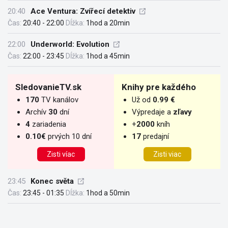
20:40
Ace Ventura: Zvířecí detektiv
Čas:
20:40 - 22:00
Dĺžka:
1hod a 20min
22:00
Underworld: Evolution
Čas:
22:00 - 23:45
Dĺžka:
1hod a 45min
SledovanieTV.sk
Knihy pre každého
170
TV kanálov
Už od
0.99 €
Archív
30
dní
Výpredaje a
zľavy
4
zariadenia
+
2000
kníh
0.10€
prvých 10 dní
17
predajní
Zisti víac
Zisti viac
23:45
Konec světa
Čas:
23:45 - 01:35
Dĺžka:
1hod a 50min