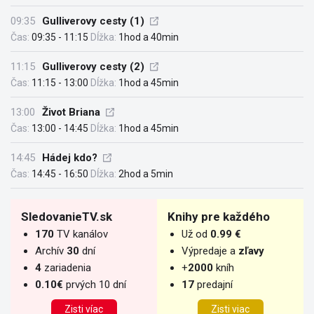
09:35
Gulliverovy cesty (1)
Čas:
09:35 - 11:15
Dĺžka:
1hod a 40min
11:15
Gulliverovy cesty (2)
Čas:
11:15 - 13:00
Dĺžka:
1hod a 45min
13:00
Život Briana
Čas:
13:00 - 14:45
Dĺžka:
1hod a 45min
14:45
Hádej kdo?
Čas:
14:45 - 16:50
Dĺžka:
2hod a 5min
SledovanieTV.sk
Knihy pre každého
170
TV kanálov
Už od
0.99 €
Archív
30
dní
Výpredaje a
zľavy
4
zariadenia
+
2000
kníh
0.10€
prvých 10 dní
17
predajní
Zisti víac
Zisti viac