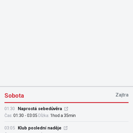
Sobota
Zajtra
01:30
Naprostá sebedůvěra
Čas:
01:30 - 03:05
Dĺžka:
1hod a 35min
03:05
Klub poslední naděje