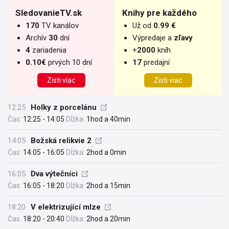
SledovanieTV.sk
Knihy pre každého
170
TV kanálov
Už od
0.99 €
Archív
30
dní
Výpredaje a
zľavy
4
zariadenia
+
2000
kníh
0.10€
prvých 10 dní
17
predajní
Zisti víac
Zisti viac
12:25
Holky z porcelánu
Čas:
12:25 - 14:05
Dĺžka:
1hod a 40min
14:05
Božská relikvie 2
Čas:
14:05 - 16:05
Dĺžka:
2hod a 0min
16:05
Dva výtečníci
Čas:
16:05 - 18:20
Dĺžka:
2hod a 15min
18:20
V elektrizující mlze
Čas:
18:20 - 20:40
Dĺžka:
2hod a 20min