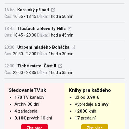
16:55
Korsický případ
Čas:
16:55 - 18:45
Dĺžka:
1hod a 50min
18:45
Tlusťoch z Beverly Hills
Čas:
18:45 - 20:30
Dĺžka:
1hod a 45min
20:30
Utrpení mladého Boháčka
Čas:
20:30 - 22:00
Dĺžka:
1hod a 30min
22:00
Tiché místo: Část II
Čas:
22:00 - 23:35
Dĺžka:
1hod a 35min
SledovanieTV.sk
Knihy pre každého
170
TV kanálov
Už od
0.99 €
Archív
30
dní
Výpredaje a
zľavy
4
zariadenia
+
2000
kníh
0.10€
prvých 10 dní
17
predajní
Zisti víac
Zisti viac