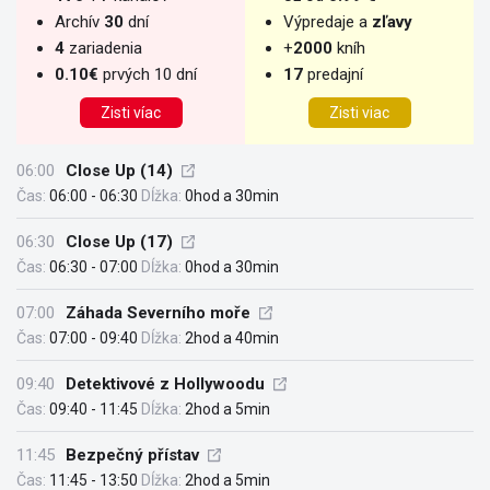
Archív
30
dní
Výpredaje a
zľavy
4
zariadenia
+
2000
kníh
0.10€
prvých 10 dní
17
predajní
Zisti víac
Zisti viac
06:00
Close Up (14)
Čas:
06:00 - 06:30
Dĺžka:
0hod a 30min
06:30
Close Up (17)
Čas:
06:30 - 07:00
Dĺžka:
0hod a 30min
07:00
Záhada Severního moře
Čas:
07:00 - 09:40
Dĺžka:
2hod a 40min
09:40
Detektivové z Hollywoodu
Čas:
09:40 - 11:45
Dĺžka:
2hod a 5min
11:45
Bezpečný přístav
Čas:
11:45 - 13:50
Dĺžka:
2hod a 5min