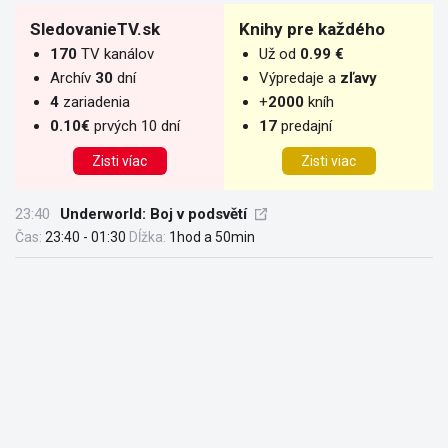
SledovanieTV.sk
Knihy pre každého
170
TV kanálov
Už od
0.99 €
Archív
30
dní
Výpredaje a
zľavy
4
zariadenia
+
2000
kníh
0.10€
prvých 10 dní
17
predajní
Zisti víac
Zisti viac
23:40
Underworld: Boj v podsvětí
Čas:
23:40 - 01:30
Dĺžka:
1hod a 50min