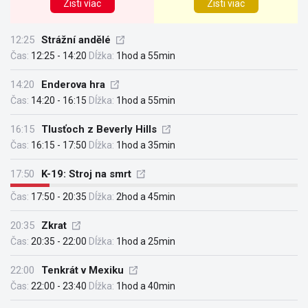
Zisti víac
Zisti viac
12:25
Strážní andělé
Čas:
12:25 - 14:20
Dĺžka:
1hod a 55min
14:20
Enderova hra
Čas:
14:20 - 16:15
Dĺžka:
1hod a 55min
16:15
Tlusťoch z Beverly Hills
Čas:
16:15 - 17:50
Dĺžka:
1hod a 35min
17:50
K-19: Stroj na smrt
Čas:
17:50 - 20:35
Dĺžka:
2hod a 45min
20:35
Zkrat
Čas:
20:35 - 22:00
Dĺžka:
1hod a 25min
22:00
Tenkrát v Mexiku
Čas:
22:00 - 23:40
Dĺžka:
1hod a 40min