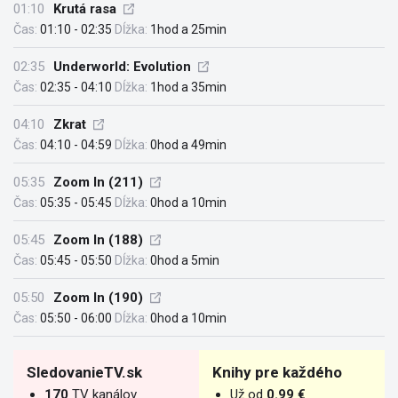
01:10
Krutá rasa
Čas:
01:10 - 02:35
Dĺžka:
1hod a 25min
02:35
Underworld: Evolution
Čas:
02:35 - 04:10
Dĺžka:
1hod a 35min
04:10
Zkrat
Čas:
04:10 - 04:59
Dĺžka:
0hod a 49min
05:35
Zoom In (211)
Čas:
05:35 - 05:45
Dĺžka:
0hod a 10min
05:45
Zoom In (188)
Čas:
05:45 - 05:50
Dĺžka:
0hod a 5min
05:50
Zoom In (190)
Čas:
05:50 - 06:00
Dĺžka:
0hod a 10min
SledovanieTV.sk
Knihy pre každého
170
TV kanálov
Už od
0.99 €