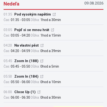
Nedeľa
09.08.2026
01:35
Pod vysokým napětím
Čas:
01:35 - 03:05
Dĺžka:
1hod a 30min
03:05
Pojď si se mnou hrát
Čas:
03:05 - 04:20
Dĺžka:
1hod a 15min
04:20
Na vlastní pěst
Čas:
04:20 - 04:59
Dĺžka:
0hod a 39min
05:45
Zoom In (188)
Čas:
05:45 - 05:50
Dĺžka:
0hod a 5min
05:50
Zoom In (184)
Čas:
05:50 - 06:00
Dĺžka:
0hod a 10min
06:00
Close Up (1)
Čas:
06:00 - 06:30
Dĺžka:
0hod a 30min