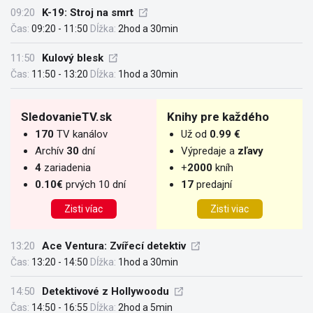
09:20
K-19: Stroj na smrt
Čas:
09:20 - 11:50
Dĺžka:
2hod a 30min
11:50
Kulový blesk
Čas:
11:50 - 13:20
Dĺžka:
1hod a 30min
SledovanieTV.sk
Knihy pre každého
170
TV kanálov
Už od
0.99 €
Archív
30
dní
Výpredaje a
zľavy
4
zariadenia
+
2000
kníh
0.10€
prvých 10 dní
17
predajní
Zisti víac
Zisti viac
13:20
Ace Ventura: Zvířecí detektiv
Čas:
13:20 - 14:50
Dĺžka:
1hod a 30min
14:50
Detektivové z Hollywoodu
Čas:
14:50 - 16:55
Dĺžka:
2hod a 5min