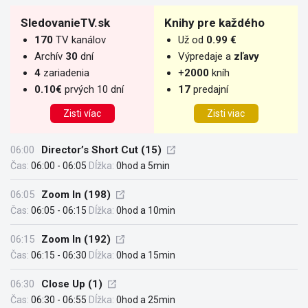
SledovanieTV.sk
Knihy pre každého
170
TV kanálov
Už od
0.99 €
Archív
30
dní
Výpredaje a
zľavy
4
zariadenia
+
2000
kníh
0.10€
prvých 10 dní
17
predajní
Zisti víac
Zisti viac
06:00
Director’s Short Cut (15)
Čas:
06:00 - 06:05
Dĺžka:
0hod a 5min
06:05
Zoom In (198)
Čas:
06:05 - 06:15
Dĺžka:
0hod a 10min
06:15
Zoom In (192)
Čas:
06:15 - 06:30
Dĺžka:
0hod a 15min
06:30
Close Up (1)
Čas:
06:30 - 06:55
Dĺžka:
0hod a 25min