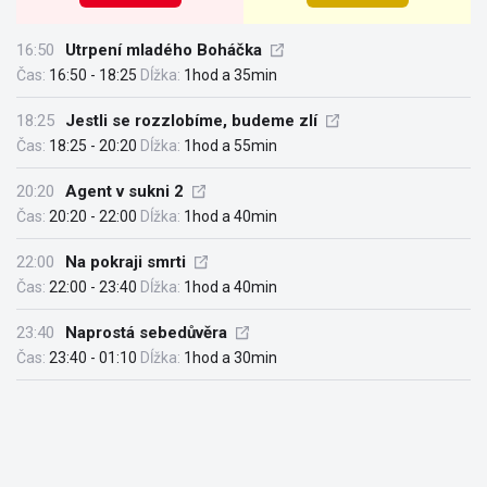
16:50
Utrpení mladého Boháčka
Čas:
16:50 - 18:25
Dĺžka:
1hod a 35min
18:25
Jestli se rozzlobíme, budeme zlí
Čas:
18:25 - 20:20
Dĺžka:
1hod a 55min
20:20
Agent v sukni 2
Čas:
20:20 - 22:00
Dĺžka:
1hod a 40min
22:00
Na pokraji smrti
Čas:
22:00 - 23:40
Dĺžka:
1hod a 40min
23:40
Naprostá sebedůvěra
Čas:
23:40 - 01:10
Dĺžka:
1hod a 30min