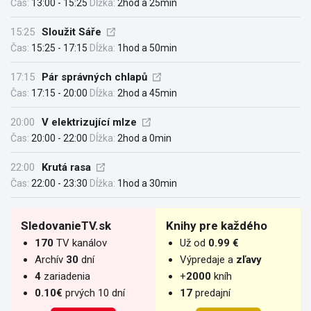
Čas:
13:00 - 15:25
Dĺžka:
2hod a 25min
15:25
Sloužit Sáře
Čas:
15:25 - 17:15
Dĺžka:
1hod a 50min
17:15
Pár správných chlapů
Čas:
17:15 - 20:00
Dĺžka:
2hod a 45min
20:00
V elektrizující mlze
Čas:
20:00 - 22:00
Dĺžka:
2hod a 0min
22:00
Krutá rasa
Čas:
22:00 - 23:30
Dĺžka:
1hod a 30min
SledovanieTV.sk
Knihy pre každého
170
TV kanálov
Už od
0.99 €
Archív
30
dní
Výpredaje a
zľavy
4
zariadenia
+
2000
kníh
0.10€
prvých 10 dní
17
predajní