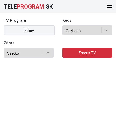
TELE
PROGRAM
.SK
TV Program
Kedy
Film+
Žánre
Zmeniť TV