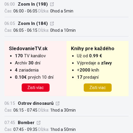
06:00
Zoom In (198)
Čas:
06:00 - 06:05
Dĺžka:
0hod a 5min
06:05
Zoom In (184)
Čas:
06:05 - 06:15
Dĺžka:
0hod a 10min
SledovanieTV.sk
Knihy pre každého
170
TV kanálov
Už od
0.99 €
Archív
30
dní
Výpredaje a
zľavy
4
zariadenia
+
2000
kníh
0.10€
prvých 10 dní
17
predajní
Zisti víac
Zisti viac
06:15
Ostrov dinosaurů
Čas:
06:15 - 07:45
Dĺžka:
1hod a 30min
07:45
Bomber
Čas:
07:45 - 09:35
Dĺžka:
1hod a 50min