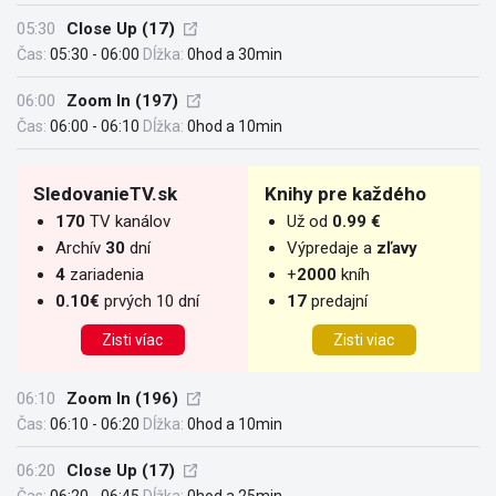
05:30
Close Up (17)
Čas:
05:30 - 06:00
Dĺžka:
0hod a 30min
06:00
Zoom In (197)
Čas:
06:00 - 06:10
Dĺžka:
0hod a 10min
SledovanieTV.sk
Knihy pre každého
170
TV kanálov
Už od
0.99 €
Archív
30
dní
Výpredaje a
zľavy
4
zariadenia
+
2000
kníh
0.10€
prvých 10 dní
17
predajní
Zisti víac
Zisti viac
06:10
Zoom In (196)
Čas:
06:10 - 06:20
Dĺžka:
0hod a 10min
06:20
Close Up (17)