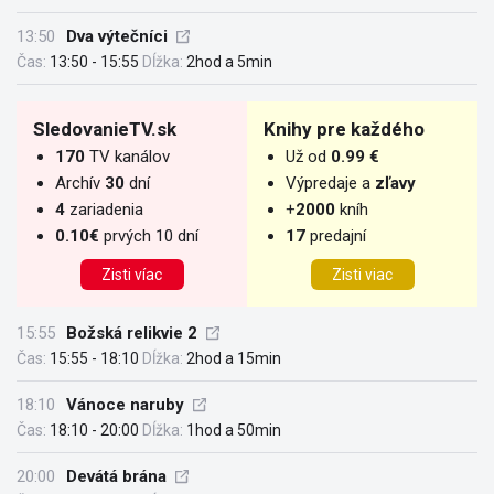
13:50
Dva výtečníci
Čas:
13:50 - 15:55
Dĺžka:
2hod a 5min
SledovanieTV.sk
Knihy pre každého
170
TV kanálov
Už od
0.99 €
Archív
30
dní
Výpredaje a
zľavy
4
zariadenia
+
2000
kníh
0.10€
prvých 10 dní
17
predajní
Zisti víac
Zisti viac
15:55
Božská relikvie 2
Čas:
15:55 - 18:10
Dĺžka:
2hod a 15min
18:10
Vánoce naruby
Čas:
18:10 - 20:00
Dĺžka:
1hod a 50min
20:00
Devátá brána