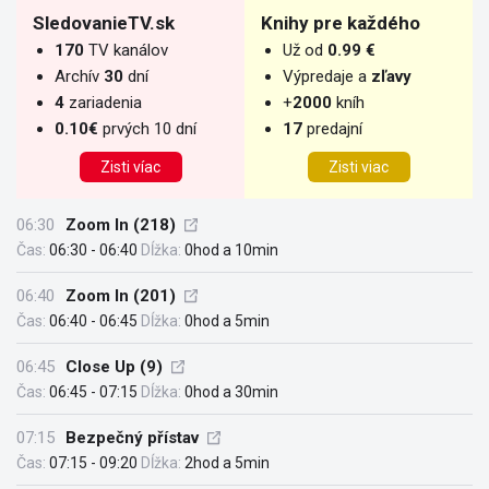
SledovanieTV.sk
Knihy pre každého
170
TV kanálov
Už od
0.99 €
Archív
30
dní
Výpredaje a
zľavy
4
zariadenia
+
2000
kníh
0.10€
prvých 10 dní
17
predajní
Zisti víac
Zisti viac
06:30
Zoom In (218)
Čas:
06:30 - 06:40
Dĺžka:
0hod a 10min
06:40
Zoom In (201)
Čas:
06:40 - 06:45
Dĺžka:
0hod a 5min
06:45
Close Up (9)
Čas:
06:45 - 07:15
Dĺžka:
0hod a 30min
07:15
Bezpečný přístav
Čas:
07:15 - 09:20
Dĺžka:
2hod a 5min