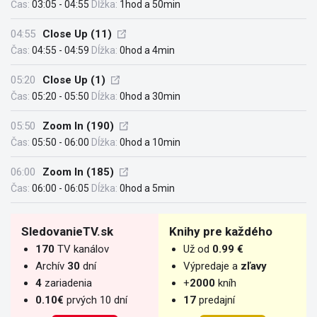
Čas:
03:05 - 04:55
Dĺžka:
1hod a 50min
04:55
Close Up (11)
Čas:
04:55 - 04:59
Dĺžka:
0hod a 4min
05:20
Close Up (1)
Čas:
05:20 - 05:50
Dĺžka:
0hod a 30min
05:50
Zoom In (190)
Čas:
05:50 - 06:00
Dĺžka:
0hod a 10min
06:00
Zoom In (185)
Čas:
06:00 - 06:05
Dĺžka:
0hod a 5min
SledovanieTV.sk
Knihy pre každého
170
TV kanálov
Už od
0.99 €
Archív
30
dní
Výpredaje a
zľavy
4
zariadenia
+
2000
kníh
0.10€
prvých 10 dní
17
predajní