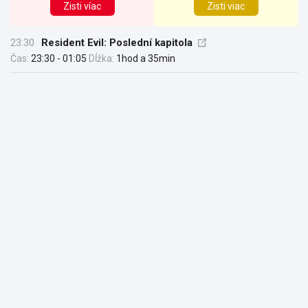
Zisti víac
Zisti viac
23:30
Resident Evil: Poslední kapitola
Čas:
23:30 - 01:05
Dĺžka:
1hod a 35min