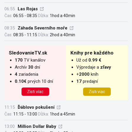
06:55
Las Rojas
Čas:
06:55 - 08:35
Dĺžka:
1hod a 40min
08:35
Záhada Severního moře
Čas:
08:35 - 11:15
Dĺžka:
2hod a 40min
SledovanieTV.sk
Knihy pre každého
170
TV kanálov
Už od
0.99 €
Archív
30
dní
Výpredaje a
zľavy
4
zariadenia
+
2000
kníh
0.10€
prvých 10 dní
17
predajní
Zisti víac
Zisti viac
11:15
Ďáblovo pokušení
Čas:
11:15 - 13:00
Dĺžka:
1hod a 45min
13:00
Million Dollar Baby