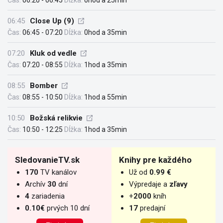
Čas:
06:20 - 06:45
Dĺžka:
0hod a 25min
06:45
Close Up (9)
Čas:
06:45 - 07:20
Dĺžka:
0hod a 35min
07:20
Kluk od vedle
Čas:
07:20 - 08:55
Dĺžka:
1hod a 35min
08:55
Bomber
Čas:
08:55 - 10:50
Dĺžka:
1hod a 55min
10:50
Božská relikvie
Čas:
10:50 - 12:25
Dĺžka:
1hod a 35min
SledovanieTV.sk
Knihy pre každého
170
TV kanálov
Už od
0.99 €
Archív
30
dní
Výpredaje a
zľavy
4
zariadenia
+
2000
kníh
0.10€
prvých 10 dní
17
predajní