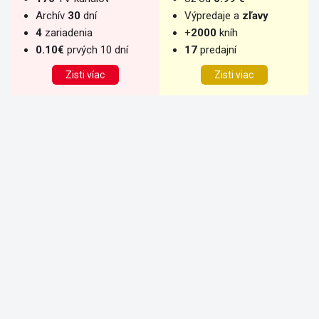
Archív
30
dní
Výpredaje a
zľavy
4
zariadenia
+
2000
kníh
0.10€
prvých 10 dní
17
predajní
Zisti víac
Zisti viac