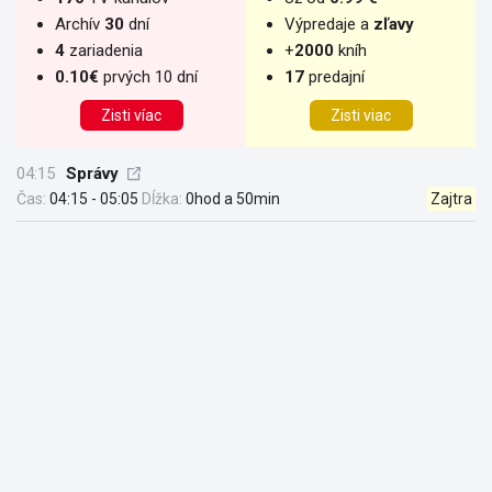
Archív
30
dní
Výpredaje a
zľavy
4
zariadenia
+
2000
kníh
0.10€
prvých 10 dní
17
predajní
Zisti víac
Zisti viac
04:15
Správy
Čas:
04:15 - 05:05
Dĺžka:
0hod a 50min
Zajtra