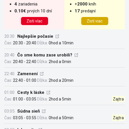
4
zariadenia
+
2000
kníh
0.10€
prvých 10 dní
17
predajní
Zisti víac
Zisti viac
20:30
Najlepšie počasie
Čas:
20:30 - 20:40
Dĺžka:
0hod a 10min
20:40
Čo sme komu zase urobili?
Čas:
20:40 - 22:40
Dĺžka:
2hod a 0min
22:40
Zamenení
Čas:
22:40 - 01:00
Dĺžka:
2hod a 20min
01:00
Cesty k láske
Čas:
01:00 - 03:05
Dĺžka:
2hod a 5min
Zajtra
03:05
Súdna sieň
Čas:
03:05 - 03:55
Dĺžka:
0hod a 50min
Zajtra