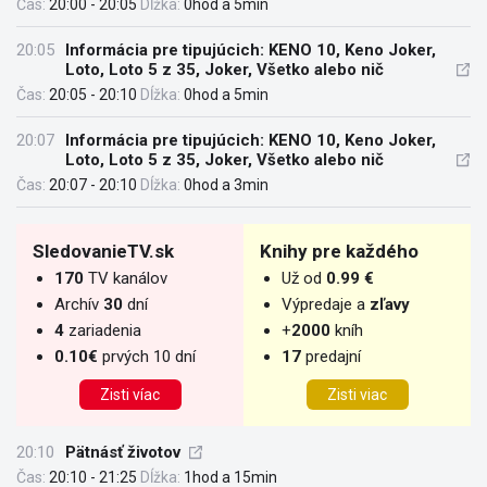
Čas:
20:00 - 20:05
Dĺžka:
0hod a 5min
20:05
Informácia pre tipujúcich: KENO 10, Keno Joker,
Loto, Loto 5 z 35, Joker, Všetko alebo nič
Čas:
20:05 - 20:10
Dĺžka:
0hod a 5min
20:07
Informácia pre tipujúcich: KENO 10, Keno Joker,
Loto, Loto 5 z 35, Joker, Všetko alebo nič
Čas:
20:07 - 20:10
Dĺžka:
0hod a 3min
SledovanieTV.sk
Knihy pre každého
170
TV kanálov
Už od
0.99 €
Archív
30
dní
Výpredaje a
zľavy
4
zariadenia
+
2000
kníh
0.10€
prvých 10 dní
17
predajní
Zisti víac
Zisti viac
20:10
Pätnásť životov
Čas:
20:10 - 21:25
Dĺžka:
1hod a 15min