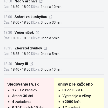
16:50
Noc v archíve
Čas:
16:50 - 18:00
Dĺžka:
1hod a 10min
18:00
Safari za kuchyňou
Čas:
18:00 - 18:30
Dĺžka:
0hod a 30min
18:30
Večerníček
Čas:
18:30 - 18:35
Dĺžka:
0hod a 5min
18:35
Zberateľ zvukov
Čas:
18:35 - 18:40
Dĺžka:
0hod a 5min
18:40
Bluey III
Čas:
18:40 - 18:50
Dĺžka:
0hod a 10min
SledovanieTV.sk
Knihy pre každého
170
TV kanálov
Už od
0.99 €
Archív
30
dní
Výpredaje a
zľavy
4
zariadenia
+
2000
kníh
0.10€
prvých 10 dní
17
predajní