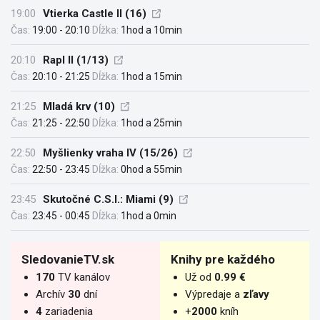
19:00
Vtierka Castle II (16)
Čas:
19:00 - 20:10
Dĺžka:
1hod a 10min
20:10
Rapl II (1/13)
Čas:
20:10 - 21:25
Dĺžka:
1hod a 15min
21:25
Mladá krv (10)
Čas:
21:25 - 22:50
Dĺžka:
1hod a 25min
22:50
Myšlienky vraha IV (15/26)
Čas:
22:50 - 23:45
Dĺžka:
0hod a 55min
23:45
Skutočné C.S.I.: Miami (9)
Čas:
23:45 - 00:45
Dĺžka:
1hod a 0min
SledovanieTV.sk
Knihy pre každého
170
TV kanálov
Už od
0.99 €
Archív
30
dní
Výpredaje a
zľavy
4
zariadenia
+
2000
kníh