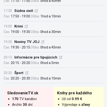
Čas:
17:10 - 17:50
Dĺžka:
0hod a 40min
17:50
Súdna sieň
Čas:
17:50 - 19:00
Dĺžka:
1hod a 10min
19:00
Krimi
Čas:
19:00 - 19:30
Dĺžka:
0hod a 30min
19:30
Noviny TV JOJ
Čas:
19:30 - 20:15
Dĺžka:
0hod a 45min
20:15
Informácie pre tipujúcich
Čas:
20:15 - 20:20
Dĺžka:
0hod a 5min
20:20
Šport
Čas:
20:20 - 20:30
Dĺžka:
0hod a 10min
SledovanieTV.sk
Knihy pre každého
170
TV kanálov
Už od
0.99 €
Archív
30
dní
Výpredaje a
zľavy