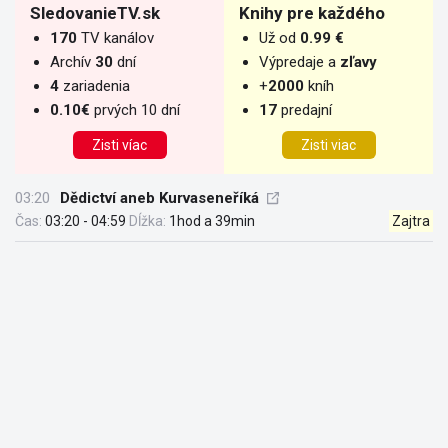
SledovanieTV.sk
Knihy pre každého
170
TV kanálov
Už od
0.99 €
Archív
30
dní
Výpredaje a
zľavy
4
zariadenia
+
2000
kníh
0.10€
prvých 10 dní
17
predajní
Zisti víac
Zisti viac
03:20
Dědictví aneb Kurvaseneříká
Čas:
03:20 - 04:59
Dĺžka:
1hod a 39min
Zajtra