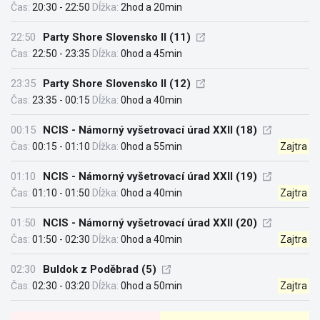
Čas:
20:30 - 22:50
Dĺžka:
2hod a 20min
22:50
Party Shore Slovensko II (11)
Čas:
22:50 - 23:35
Dĺžka:
0hod a 45min
23:35
Party Shore Slovensko II (12)
Čas:
23:35 - 00:15
Dĺžka:
0hod a 40min
00:15
NCIS - Námorný vyšetrovací úrad XXII (18)
Čas:
00:15 - 01:10
Dĺžka:
0hod a 55min
Zajtra
01:10
NCIS - Námorný vyšetrovací úrad XXII (19)
Čas:
01:10 - 01:50
Dĺžka:
0hod a 40min
Zajtra
01:50
NCIS - Námorný vyšetrovací úrad XXII (20)
Čas:
01:50 - 02:30
Dĺžka:
0hod a 40min
Zajtra
02:30
Buldok z Poděbrad (5)
Čas:
02:30 - 03:20
Dĺžka:
0hod a 50min
Zajtra