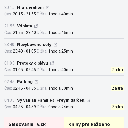
20:15
Hra s vrahom
Čas:
20:15 - 21:55
Dĺžka:
1hod a 40min
21:55
Výplata
Čas:
21:55 - 23:40
Dĺžka:
1hod a 45min
23:40
Nevybavené účty
Čas:
23:40 - 01:05
Dĺžka:
1hod a 25min
01:05
Preteky o slávu
Čas:
01:05 - 02:45
Dĺžka:
1hod a 40min
Zajtra
02:45
Parking
Čas:
02:45 - 04:35
Dĺžka:
1hod a 50min
Zajtra
04:35
Sylvanian Families: Freyin darček
Čas:
04:35 - 04:59
Dĺžka:
0hod a 24min
Zajtra
SledovanieTV.sk
Knihy pre každého