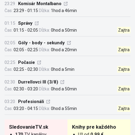
23:29
Komisár Montalbano
Čas:
23:29 - 01:15
Dĺžka:
1hod a 46min
01:15
Správy
Čas:
01:15 - 02:05
Dĺžka:
0hod a 50min
Zajtra
02:05
Góly - body - sekundy
Čas:
02:05 - 02:25
Dĺžka:
0hod a 20min
Zajtra
02:25
Počasie
Čas:
02:25 - 02:30
Dĺžka:
0hod a 5min
Zajtra
02:30
Durrellovci III (3/8)
Čas:
02:30 - 03:20
Dĺžka:
0hod a 50min
Zajtra
03:20
Profesionáli
Čas:
03:20 - 04:15
Dĺžka:
0hod a 55min
Zajtra
SledovanieTV.sk
Knihy pre každého
170
TV kanálov
Už od
0.99 €