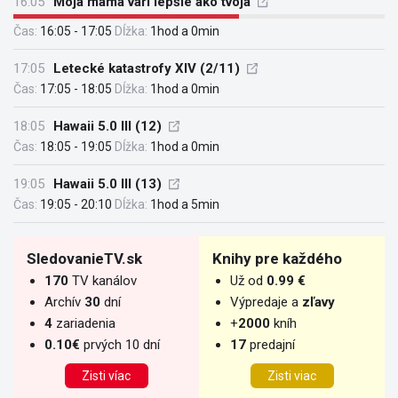
16:05
Moja mama varí lepšie ako tvoja
Čas:
16:05 - 17:05
Dĺžka:
1hod a 0min
17:05
Letecké katastrofy XIV (2/11)
Čas:
17:05 - 18:05
Dĺžka:
1hod a 0min
18:05
Hawaii 5.0 III (12)
Čas:
18:05 - 19:05
Dĺžka:
1hod a 0min
19:05
Hawaii 5.0 III (13)
Čas:
19:05 - 20:10
Dĺžka:
1hod a 5min
SledovanieTV.sk
Knihy pre každého
170
TV kanálov
Už od
0.99 €
Archív
30
dní
Výpredaje a
zľavy
4
zariadenia
+
2000
kníh
0.10€
prvých 10 dní
17
predajní
Zisti víac
Zisti viac