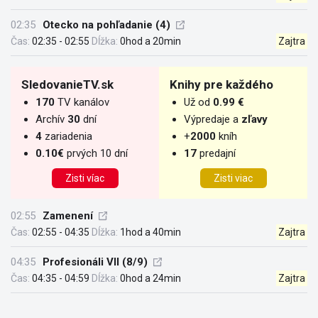
02:35
Otecko na pohľadanie (4)
Čas:
02:35 - 02:55
Dĺžka:
0hod a 20min
Zajtra
SledovanieTV.sk
Knihy pre každého
170
TV kanálov
Už od
0.99 €
Archív
30
dní
Výpredaje a
zľavy
4
zariadenia
+
2000
kníh
0.10€
prvých 10 dní
17
predajní
Zisti víac
Zisti viac
02:55
Zamenení
Čas:
02:55 - 04:35
Dĺžka:
1hod a 40min
Zajtra
04:35
Profesionáli VII (8/9)
Čas:
04:35 - 04:59
Dĺžka:
0hod a 24min
Zajtra