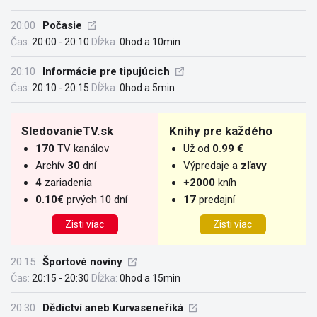
20:00
Počasie
Čas:
20:00 - 20:10
Dĺžka:
0hod a 10min
20:10
Informácie pre tipujúcich
Čas:
20:10 - 20:15
Dĺžka:
0hod a 5min
SledovanieTV.sk
Knihy pre každého
170
TV kanálov
Už od
0.99 €
Archív
30
dní
Výpredaje a
zľavy
4
zariadenia
+
2000
kníh
0.10€
prvých 10 dní
17
predajní
Zisti víac
Zisti viac
20:15
Športové noviny
Čas:
20:15 - 20:30
Dĺžka:
0hod a 15min
20:30
Dědictví aneb Kurvaseneříká