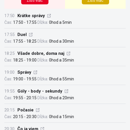
Zisti víac
Zisti viac
17:50
Krátke správy
Čas:
17:50 - 17:55
Dĺžka:
0hod a 5min
17:55
Duel
Čas:
17:55 - 18:25
Dĺžka:
0hod a 30min
18:25
Všade dobre, doma naj
Čas:
18:25 - 19:00
Dĺžka:
0hod a 35min
19:00
Správy
Čas:
19:00 - 19:55
Dĺžka:
0hod a 55min
19:55
Góly - body - sekundy
Čas:
19:55 - 20:15
Dĺžka:
0hod a 20min
20:15
Počasie
Čas:
20:15 - 20:30
Dĺžka:
0hod a 15min
20:30
Čo ja viem