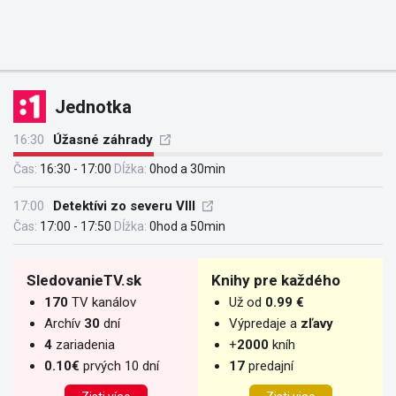
Jednotka
16:30
Úžasné záhrady
Čas:
16:30 - 17:00
Dĺžka:
0hod a 30min
17:00
Detektívi zo severu VIII
Čas:
17:00 - 17:50
Dĺžka:
0hod a 50min
SledovanieTV.sk
Knihy pre každého
170
TV kanálov
Už od
0.99 €
Archív
30
dní
Výpredaje a
zľavy
4
zariadenia
+
2000
kníh
0.10€
prvých 10 dní
17
predajní