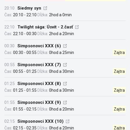
20:10
Siedmy syn
Čas:
20:10 - 22:10
Dĺžka:
2hod a 0min
22:10
Twilight sága: Úsvit - 2.časť
Čas:
22:10 - 00:30
Dĺžka:
2hod a 20min
00:30
Simpsonovci XXX (6)
Čas:
00:30 - 00:55
Dĺžka:
0hod a 25min
Zajtra
00:55
Simpsonovci XXX (7)
Čas:
00:55 - 01:25
Dĺžka:
0hod a 30min
Zajtra
01:25
Simpsonovci XXX (8)
Čas:
01:25 - 01:55
Dĺžka:
0hod a 30min
Zajtra
01:55
Simpsonovci XXX (9)
Čas:
01:55 - 02:15
Dĺžka:
0hod a 20min
Zajtra
02:15
Simpsonovci XXX (10)
Čas:
02:15 - 02:35
Dĺžka:
0hod a 20min
Zajtra