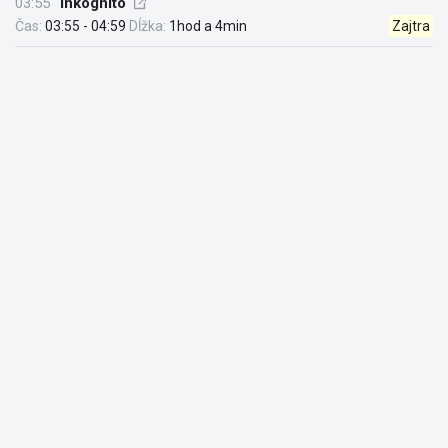
03:55
Inkognito
Čas:
03:55 - 04:59
Dĺžka:
1hod a 4min
Zajtra