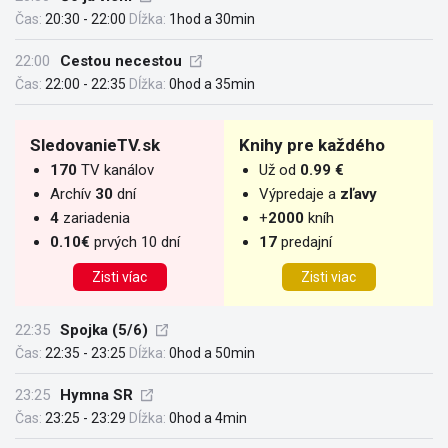
Čas:
20:30 - 22:00
Dĺžka:
1hod a 30min
22:00
Cestou necestou
Čas:
22:00 - 22:35
Dĺžka:
0hod a 35min
SledovanieTV.sk
Knihy pre každého
170
TV kanálov
Už od
0.99 €
Archív
30
dní
Výpredaje a
zľavy
4
zariadenia
+
2000
kníh
0.10€
prvých 10 dní
17
predajní
Zisti víac
Zisti viac
22:35
Spojka (5/6)
Čas:
22:35 - 23:25
Dĺžka:
0hod a 50min
23:25
Hymna SR
Čas:
23:25 - 23:29
Dĺžka:
0hod a 4min