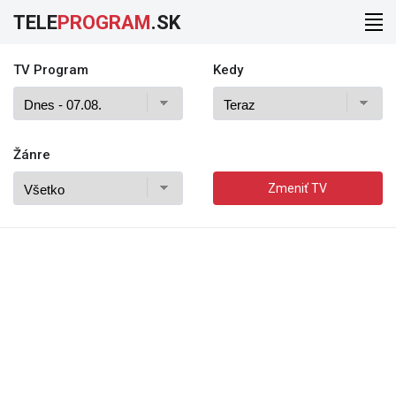
TELE
PROGRAM
.SK
TV Program
Kedy
Žánre
Zmeniť TV