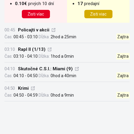
0.10€
prvých 10 dní
17
predajní
Zisti víac
Zisti viac
00:45
Policajti v akcii
Čas:
00:45 - 03:10
Dĺžka:
2hod a 25min
Zajtra
03:10
Rapl II (1/13)
Čas:
03:10 - 04:10
Dĺžka:
1hod a 0min
Zajtra
04:10
Skutočné C.S.I.: Miami (9)
Čas:
04:10 - 04:50
Dĺžka:
0hod a 40min
Zajtra
04:50
Krimi
Čas:
04:50 - 04:59
Dĺžka:
0hod a 9min
Zajtra