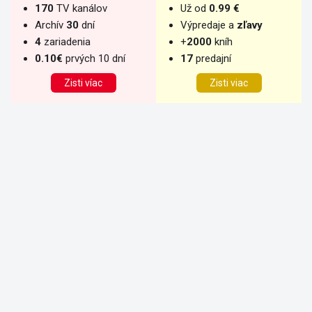
170
TV kanálov
Už od
0.99 €
Archív
30
dní
Výpredaje a
zľavy
4
zariadenia
+
2000
kníh
0.10€
prvých 10 dní
17
predajní
Zisti víac
Zisti viac