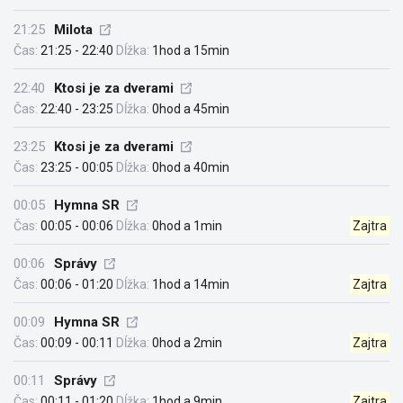
21:25
Milota
Čas:
21:25 - 22:40
Dĺžka:
1hod a 15min
22:40
Ktosi je za dverami
Čas:
22:40 - 23:25
Dĺžka:
0hod a 45min
23:25
Ktosi je za dverami
Čas:
23:25 - 00:05
Dĺžka:
0hod a 40min
00:05
Hymna SR
Čas:
00:05 - 00:06
Dĺžka:
0hod a 1min
Zajtra
00:06
Správy
Čas:
00:06 - 01:20
Dĺžka:
1hod a 14min
Zajtra
00:09
Hymna SR
Čas:
00:09 - 00:11
Dĺžka:
0hod a 2min
Zajtra
00:11
Správy
Čas:
00:11 - 01:20
Dĺžka:
1hod a 9min
Zajtra