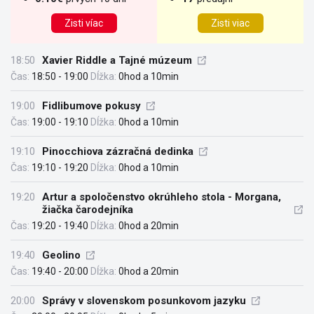
Zisti víac
Zisti viac
18:50
Xavier Riddle a Tajné múzeum
Čas:
18:50 - 19:00
Dĺžka:
0hod a 10min
19:00
Fidlibumove pokusy
Čas:
19:00 - 19:10
Dĺžka:
0hod a 10min
19:10
Pinocchiova zázračná dedinka
Čas:
19:10 - 19:20
Dĺžka:
0hod a 10min
19:20
Artur a spoločenstvo okrúhleho stola - Morgana,
žiačka čarodejníka
Čas:
19:20 - 19:40
Dĺžka:
0hod a 20min
19:40
Geolino
Čas:
19:40 - 20:00
Dĺžka:
0hod a 20min
20:00
Správy v slovenskom posunkovom jazyku