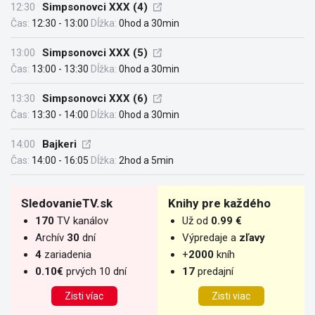
12:30
Simpsonovci XXX (4)
Čas:
12:30 - 13:00
Dĺžka:
0hod a 30min
13:00
Simpsonovci XXX (5)
Čas:
13:00 - 13:30
Dĺžka:
0hod a 30min
13:30
Simpsonovci XXX (6)
Čas:
13:30 - 14:00
Dĺžka:
0hod a 30min
14:00
Bajkeri
Čas:
14:00 - 16:05
Dĺžka:
2hod a 5min
SledovanieTV.sk
Knihy pre každého
170
TV kanálov
Už od
0.99 €
Archív
30
dní
Výpredaje a
zľavy
4
zariadenia
+
2000
kníh
0.10€
prvých 10 dní
17
predajní
Zisti víac
Zisti viac