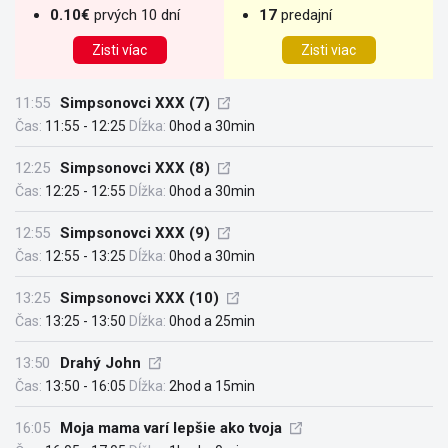
0.10€
prvých 10 dní
17
predajní
Zisti víac
Zisti viac
11:55
Simpsonovci XXX (7)
Čas:
11:55 - 12:25
Dĺžka:
0hod a 30min
12:25
Simpsonovci XXX (8)
Čas:
12:25 - 12:55
Dĺžka:
0hod a 30min
12:55
Simpsonovci XXX (9)
Čas:
12:55 - 13:25
Dĺžka:
0hod a 30min
13:25
Simpsonovci XXX (10)
Čas:
13:25 - 13:50
Dĺžka:
0hod a 25min
13:50
Drahý John
Čas:
13:50 - 16:05
Dĺžka:
2hod a 15min
16:05
Moja mama varí lepšie ako tvoja