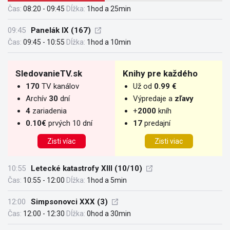
Čas:
08:20 - 09:45
Dĺžka:
1hod a 25min
09:45
Panelák IX (167)
Čas:
09:45 - 10:55
Dĺžka:
1hod a 10min
SledovanieTV.sk
Knihy pre každého
170
TV kanálov
Už od
0.99 €
Archív
30
dní
Výpredaje a
zľavy
4
zariadenia
+
2000
kníh
0.10€
prvých 10 dní
17
predajní
Zisti víac
Zisti viac
10:55
Letecké katastrofy XIII (10/10)
Čas:
10:55 - 12:00
Dĺžka:
1hod a 5min
12:00
Simpsonovci XXX (3)
Čas:
12:00 - 12:30
Dĺžka:
0hod a 30min