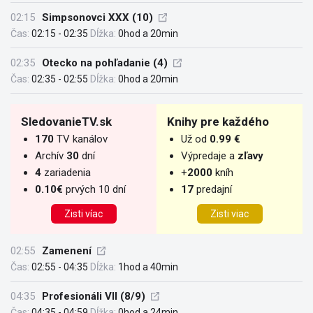
02:15
Simpsonovci XXX (10)
Čas:
02:15 - 02:35
Dĺžka:
0hod a 20min
02:35
Otecko na pohľadanie (4)
Čas:
02:35 - 02:55
Dĺžka:
0hod a 20min
SledovanieTV.sk
Knihy pre každého
170
TV kanálov
Už od
0.99 €
Archív
30
dní
Výpredaje a
zľavy
4
zariadenia
+
2000
kníh
0.10€
prvých 10 dní
17
predajní
Zisti víac
Zisti viac
02:55
Zamenení
Čas:
02:55 - 04:35
Dĺžka:
1hod a 40min
04:35
Profesionáli VII (8/9)
Čas:
04:35 - 04:59
Dĺžka:
0hod a 24min