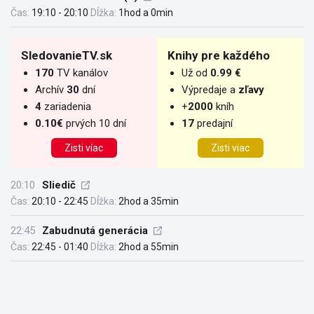
Čas:
19:10 - 20:10
Dĺžka:
1hod a 0min
SledovanieTV.sk
Knihy pre každého
170
TV kanálov
Už od
0.99 €
Archív
30
dní
Výpredaje a
zľavy
4
zariadenia
+
2000
kníh
0.10€
prvých 10 dní
17
predajní
Zisti víac
Zisti viac
20:10
Sliedič
Čas:
20:10 - 22:45
Dĺžka:
2hod a 35min
22:45
Zabudnutá generácia
Čas:
22:45 - 01:40
Dĺžka:
2hod a 55min