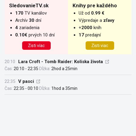
SledovanieTV.sk
Knihy pre každého
170
TV kanálov
Už od
0.99 €
Archív
30
dní
Výpredaje a
zľavy
4
zariadenia
+
2000
kníh
0.10€
prvých 10 dní
17
predajní
Zisti víac
Zisti viac
20:10
Lara Croft - Tomb Raider: Kolíska života
Čas:
20:10 - 22:35
Dĺžka:
2hod a 25min
22:35
V pasci
Čas:
22:35 - 00:10
Dĺžka:
1hod a 35min