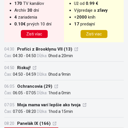
170
TV kanálov
Už od
0.99 €
Archív
30
dní
Výpredaje a
zľavy
4
zariadenia
+
2000
kníh
0.10€
prvých 10 dní
17
predajní
Zisti víac
Zisti viac
04:30
Profíci z Brooklynu VII (13)
Čas:
04:30 - 04:50
Dĺžka:
0hod a 20min
04:50
Riskuj!
Čas:
04:50 - 04:59
Dĺžka:
0hod a 9min
06:05
Ochrancovia (29)
Čas:
06:05 - 07:05
Dĺžka:
1hod a 0min
07:05
Moja mama varí lepšie ako tvoja
Čas:
07:05 - 08:20
Dĺžka:
1hod a 15min
08:20
Panelák IX (166)