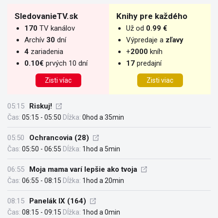
SledovanieTV.sk
Knihy pre každého
170
TV kanálov
Už od
0.99 €
Archív
30
dní
Výpredaje a
zľavy
4
zariadenia
+
2000
kníh
0.10€
prvých 10 dní
17
predajní
Zisti víac
Zisti viac
05:15
Riskuj!
Čas:
05:15 - 05:50
Dĺžka:
0hod a 35min
05:50
Ochrancovia (28)
Čas:
05:50 - 06:55
Dĺžka:
1hod a 5min
06:55
Moja mama varí lepšie ako tvoja
Čas:
06:55 - 08:15
Dĺžka:
1hod a 20min
08:15
Panelák IX (164)
Čas:
08:15 - 09:15
Dĺžka:
1hod a 0min