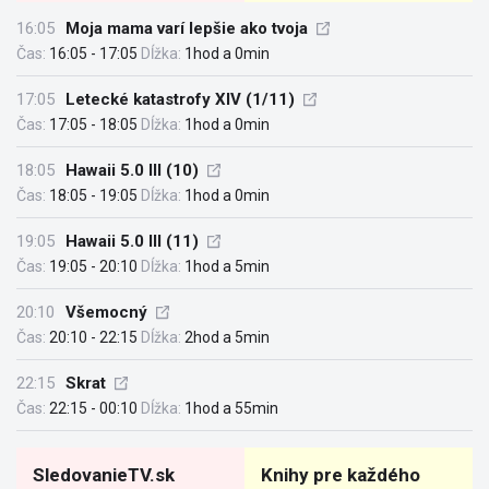
16:05
Moja mama varí lepšie ako tvoja
Čas:
16:05 - 17:05
Dĺžka:
1hod a 0min
17:05
Letecké katastrofy XIV (1/11)
Čas:
17:05 - 18:05
Dĺžka:
1hod a 0min
18:05
Hawaii 5.0 III (10)
Čas:
18:05 - 19:05
Dĺžka:
1hod a 0min
19:05
Hawaii 5.0 III (11)
Čas:
19:05 - 20:10
Dĺžka:
1hod a 5min
20:10
Všemocný
Čas:
20:10 - 22:15
Dĺžka:
2hod a 5min
22:15
Skrat
Čas:
22:15 - 00:10
Dĺžka:
1hod a 55min
SledovanieTV.sk
Knihy pre každého