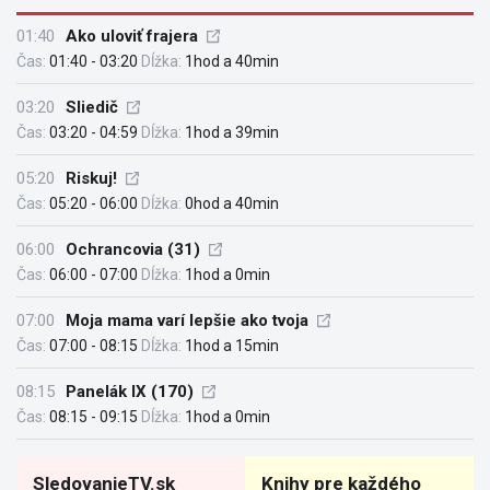
01:40
Ako uloviť frajera
Čas:
01:40 - 03:20
Dĺžka:
1hod a 40min
03:20
Sliedič
Čas:
03:20 - 04:59
Dĺžka:
1hod a 39min
05:20
Riskuj!
Čas:
05:20 - 06:00
Dĺžka:
0hod a 40min
06:00
Ochrancovia (31)
Čas:
06:00 - 07:00
Dĺžka:
1hod a 0min
07:00
Moja mama varí lepšie ako tvoja
Čas:
07:00 - 08:15
Dĺžka:
1hod a 15min
08:15
Panelák IX (170)
Čas:
08:15 - 09:15
Dĺžka:
1hod a 0min
SledovanieTV.sk
Knihy pre každého