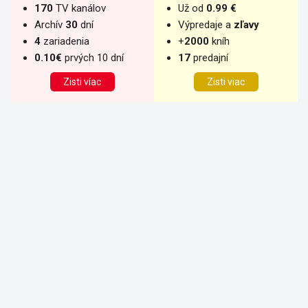
170
TV kanálov
Už od
0.99 €
Archív
30
dní
Výpredaje a
zľavy
4
zariadenia
+
2000
kníh
0.10€
prvých 10 dní
17
predajní
Zisti víac
Zisti viac