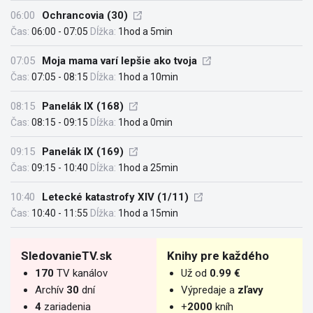
06:00
Ochrancovia (30)
Čas:
06:00 - 07:05
Dĺžka:
1hod a 5min
07:05
Moja mama varí lepšie ako tvoja
Čas:
07:05 - 08:15
Dĺžka:
1hod a 10min
08:15
Panelák IX (168)
Čas:
08:15 - 09:15
Dĺžka:
1hod a 0min
09:15
Panelák IX (169)
Čas:
09:15 - 10:40
Dĺžka:
1hod a 25min
10:40
Letecké katastrofy XIV (1/11)
Čas:
10:40 - 11:55
Dĺžka:
1hod a 15min
SledovanieTV.sk
Knihy pre každého
170
TV kanálov
Už od
0.99 €
Archív
30
dní
Výpredaje a
zľavy
4
zariadenia
+
2000
kníh