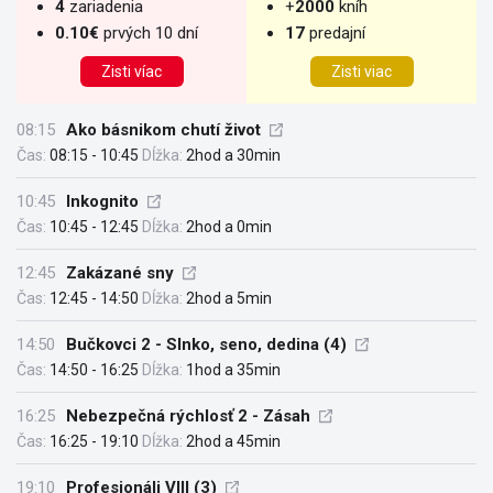
4
zariadenia
+
2000
kníh
0.10€
prvých 10 dní
17
predajní
Zisti víac
Zisti viac
08:15
Ako básnikom chutí život
Čas:
08:15 - 10:45
Dĺžka:
2hod a 30min
10:45
Inkognito
Čas:
10:45 - 12:45
Dĺžka:
2hod a 0min
12:45
Zakázané sny
Čas:
12:45 - 14:50
Dĺžka:
2hod a 5min
14:50
Bučkovci 2 - Slnko, seno, dedina (4)
Čas:
14:50 - 16:25
Dĺžka:
1hod a 35min
16:25
Nebezpečná rýchlosť 2 - Zásah
Čas:
16:25 - 19:10
Dĺžka:
2hod a 45min
19:10
Profesionáli VIII (3)