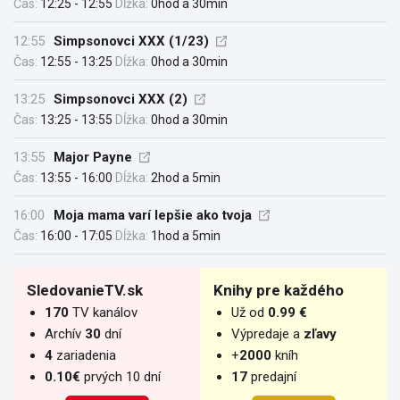
Čas:
12:25 - 12:55
Dĺžka:
0hod a 30min
12:55
Simpsonovci XXX (1/23)
Čas:
12:55 - 13:25
Dĺžka:
0hod a 30min
13:25
Simpsonovci XXX (2)
Čas:
13:25 - 13:55
Dĺžka:
0hod a 30min
13:55
Major Payne
Čas:
13:55 - 16:00
Dĺžka:
2hod a 5min
16:00
Moja mama varí lepšie ako tvoja
Čas:
16:00 - 17:05
Dĺžka:
1hod a 5min
SledovanieTV.sk
Knihy pre každého
170
TV kanálov
Už od
0.99 €
Archív
30
dní
Výpredaje a
zľavy
4
zariadenia
+
2000
kníh
0.10€
prvých 10 dní
17
predajní