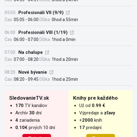
05:05
Profesionáli VII (9/9)
Čas:
05:05 - 06:00
Dĺžka:
0hod a 55min
06:00
Profesionáli VIII (1/19)
Čas:
06:00 - 07:00
Dĺžka:
1hod a 0min
07:00
Na chalupe
Čas:
07:00 - 08:20
Dĺžka:
1hod a 20min
08:20
Nové bývanie
Čas:
08:20 - 09:45
Dĺžka:
1hod a 25min
SledovanieTV.sk
Knihy pre každého
170
TV kanálov
Už od
0.99 €
Archív
30
dní
Výpredaje a
zľavy
4
zariadenia
+
2000
kníh
0.10€
prvých 10 dní
17
predajní