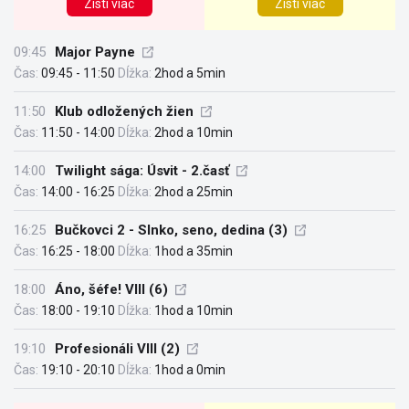
Zisti víac
Zisti viac
09:45
Major Payne
Čas:
09:45 - 11:50
Dĺžka:
2hod a 5min
11:50
Klub odložených žien
Čas:
11:50 - 14:00
Dĺžka:
2hod a 10min
14:00
Twilight sága: Úsvit - 2.časť
Čas:
14:00 - 16:25
Dĺžka:
2hod a 25min
16:25
Bučkovci 2 - Slnko, seno, dedina (3)
Čas:
16:25 - 18:00
Dĺžka:
1hod a 35min
18:00
Áno, šéfe! VIII (6)
Čas:
18:00 - 19:10
Dĺžka:
1hod a 10min
19:10
Profesionáli VIII (2)
Čas:
19:10 - 20:10
Dĺžka:
1hod a 0min