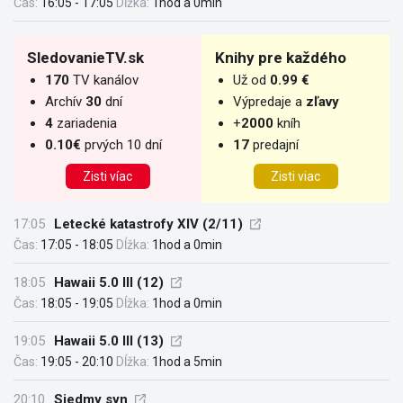
Čas:
16:05 - 17:05
Dĺžka:
1hod a 0min
SledovanieTV.sk
Knihy pre každého
170
TV kanálov
Už od
0.99 €
Archív
30
dní
Výpredaje a
zľavy
4
zariadenia
+
2000
kníh
0.10€
prvých 10 dní
17
predajní
Zisti víac
Zisti viac
17:05
Letecké katastrofy XIV (2/11)
Čas:
17:05 - 18:05
Dĺžka:
1hod a 0min
18:05
Hawaii 5.0 III (12)
Čas:
18:05 - 19:05
Dĺžka:
1hod a 0min
19:05
Hawaii 5.0 III (13)
Čas:
19:05 - 20:10
Dĺžka:
1hod a 5min
20:10
Siedmy syn