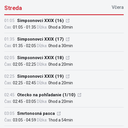
Streda
Včera
01:05
Simpsonovci XXIX (16)
Čas:
01:05 - 01:35
Dĺžka:
0hod a 30min
01:35
Simpsonovci XXIX (17)
Čas:
01:35 - 02:05
Dĺžka:
0hod a 30min
02:05
Simpsonovci XXIX (18)
Čas:
02:05 - 02:25
Dĺžka:
0hod a 20min
02:25
Simpsonovci XXIX (19)
Čas:
02:25 - 02:45
Dĺžka:
0hod a 20min
02:45
Otecko na pohľadanie (1/10)
Čas:
02:45 - 03:05
Dĺžka:
0hod a 20min
03:05
Smrtonosná pasca
Čas:
03:05 - 04:59
Dĺžka:
1hod a 54min