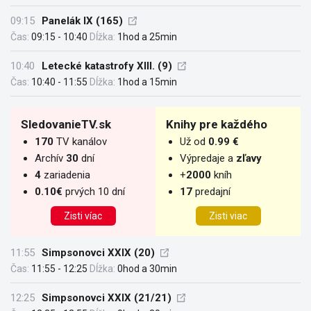
09:15
Panelák IX (165)
Čas:
09:15 - 10:40
Dĺžka:
1hod a 25min
10:40
Letecké katastrofy XIII. (9)
Čas:
10:40 - 11:55
Dĺžka:
1hod a 15min
SledovanieTV.sk
Knihy pre každého
170
TV kanálov
Už od
0.99 €
Archív
30
dní
Výpredaje a
zľavy
4
zariadenia
+
2000
kníh
0.10€
prvých 10 dní
17
predajní
Zisti víac
Zisti viac
11:55
Simpsonovci XXIX (20)
Čas:
11:55 - 12:25
Dĺžka:
0hod a 30min
12:25
Simpsonovci XXIX (21/21)