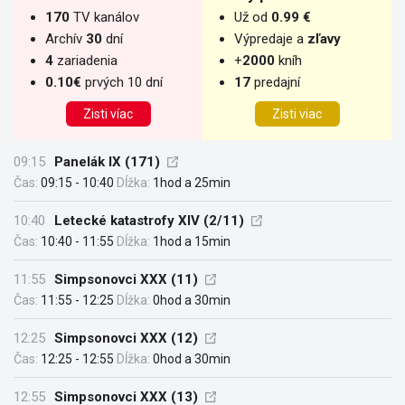
170
TV kanálov
Už od
0.99 €
Archív
30
dní
Výpredaje a
zľavy
4
zariadenia
+
2000
kníh
0.10€
prvých 10 dní
17
predajní
Zisti víac
Zisti viac
09:15
Panelák IX (171)
Čas:
09:15 - 10:40
Dĺžka:
1hod a 25min
10:40
Letecké katastrofy XIV (2/11)
Čas:
10:40 - 11:55
Dĺžka:
1hod a 15min
11:55
Simpsonovci XXX (11)
Čas:
11:55 - 12:25
Dĺžka:
0hod a 30min
12:25
Simpsonovci XXX (12)
Čas:
12:25 - 12:55
Dĺžka:
0hod a 30min
12:55
Simpsonovci XXX (13)