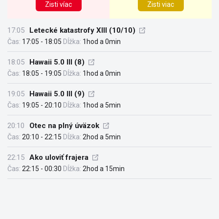
Zisti víac
Zisti viac
17:05
Letecké katastrofy XIII (10/10)
Čas:
17:05 - 18:05
Dĺžka:
1hod a 0min
18:05
Hawaii 5.0 III (8)
Čas:
18:05 - 19:05
Dĺžka:
1hod a 0min
19:05
Hawaii 5.0 III (9)
Čas:
19:05 - 20:10
Dĺžka:
1hod a 5min
20:10
Otec na plný úväzok
Čas:
20:10 - 22:15
Dĺžka:
2hod a 5min
22:15
Ako uloviť frajera
Čas:
22:15 - 00:30
Dĺžka:
2hod a 15min