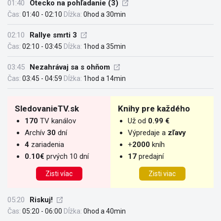
01:40
Otecko na pohľadanie (3)
Čas:
01:40 - 02:10
Dĺžka:
0hod a 30min
02:10
Rallye smrti 3
Čas:
02:10 - 03:45
Dĺžka:
1hod a 35min
03:45
Nezahrávaj sa s ohňom
Čas:
03:45 - 04:59
Dĺžka:
1hod a 14min
SledovanieTV.sk
Knihy pre každého
170
TV kanálov
Už od
0.99 €
Archív
30
dní
Výpredaje a
zľavy
4
zariadenia
+
2000
kníh
0.10€
prvých 10 dní
17
predajní
Zisti víac
Zisti viac
05:20
Riskuj!
Čas:
05:20 - 06:00
Dĺžka:
0hod a 40min