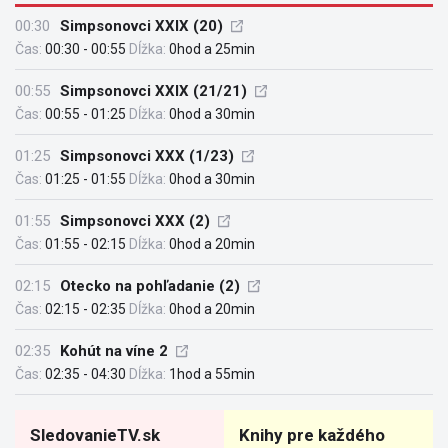
00:30
Simpsonovci XXIX (20)
Čas:
00:30 - 00:55
Dĺžka:
0hod a 25min
00:55
Simpsonovci XXIX (21/21)
Čas:
00:55 - 01:25
Dĺžka:
0hod a 30min
01:25
Simpsonovci XXX (1/23)
Čas:
01:25 - 01:55
Dĺžka:
0hod a 30min
01:55
Simpsonovci XXX (2)
Čas:
01:55 - 02:15
Dĺžka:
0hod a 20min
02:15
Otecko na pohľadanie (2)
Čas:
02:15 - 02:35
Dĺžka:
0hod a 20min
02:35
Kohút na víne 2
Čas:
02:35 - 04:30
Dĺžka:
1hod a 55min
SledovanieTV.sk
Knihy pre každého