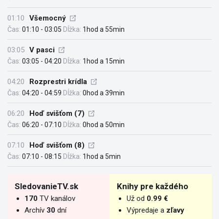
01:10
Všemocný
Čas:
01:10 - 03:05
Dĺžka:
1hod a 55min
03:05
V pasci
Čas:
03:05 - 04:20
Dĺžka:
1hod a 15min
04:20
Rozprestri krídla
Čas:
04:20 - 04:59
Dĺžka:
0hod a 39min
06:20
Hoď svišťom (7)
Čas:
06:20 - 07:10
Dĺžka:
0hod a 50min
07:10
Hoď svišťom (8)
Čas:
07:10 - 08:15
Dĺžka:
1hod a 5min
SledovanieTV.sk
Knihy pre každého
170
TV kanálov
Už od
0.99 €
Archív
30
dní
Výpredaje a
zľavy