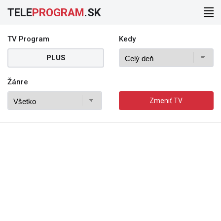
TELE
PROGRAM
.SK
TV Program
Kedy
PLUS
Žánre
Zmeniť TV