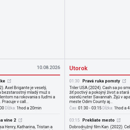
10.08.2026
Utorok
ške
01:30
Pravá ruka pomsty
). Axel Brigante je veselý,
Triler USA (2024). Cash sa po smr
a bezstarostný mladý muž s
žiť poctivý a pokojný život a stará
lentom na rokovania s ľuďmi a
osirelú neter Savannah. Žijú v a
Pracuje v call...
meste Odim County aj...
:00
Dĺžka:
1hod a 20min
Čas:
01:30 - 03:15
Dĺžka:
1hod a 
a víne 2
03:15
Prekliate mesto
sa Henry, Katharina, Tristan a
Dobrodružný film Kan. (2022). Ce