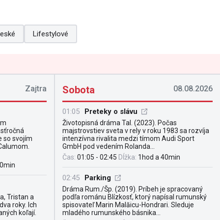
eské
Lifestylové
Zajtra
Sobota
08.08.2026
01:05
Preteky o slávu
om
Životopisná dráma Tal. (2023). Počas
ásťročná
majstrovstiev sveta v rely v roku 1983 sa rozvíja
e so svojím
intenzívna rivalita medzi tímom Audi Sport
 Calumom.
GmbH pod vedením Rolanda...
Čas:
01:05 - 02:45
Dĺžka:
1hod a 40min
40min
02:45
Parking
Dráma Rum./Šp. (2019). Príbeh je spracovaný
a, Tristan a
podľa románu Blízkosť, ktorý napísal rumunský
dva roky. Ich
spisovateľ Marin Malăicu-Hondrari. Sleduje
aných koľají.
mladého rumunského básnika...