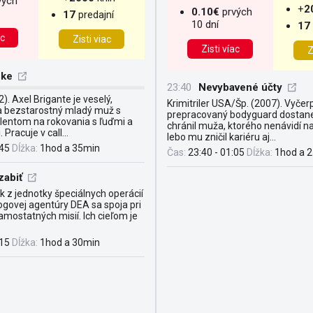
vých
+
2
0.10€
prvých
17
predajní
10 dní
17
ac
Zisti viac
Zisti víac
Z
ške
23:40
Nevybavené účty
). Axel Brigante je veselý,
Krimitriler USA/Šp. (2007). Vyčer
a bezstarostný mladý muž s
prepracovaný bodyguard dostane
lentom na rokovania s ľuďmi a
chránil muža, ktorého nenávidí na
Pracuje v call...
lebo mu zničil kariéru aj...
:45
Dĺžka:
1hod a 35min
Čas:
23:40 - 01:05
Dĺžka:
1hod a 
zabiť
 z jednotky špeciálnych operácií
ogovej agentúry DEA sa spoja pri
samostatných misií. Ich cieľom je
:15
Dĺžka:
1hod a 30min