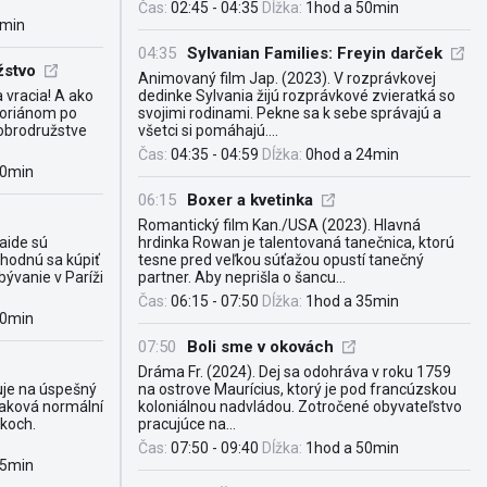
Čas:
02:45 - 04:35
Dĺžka:
1hod a 50min
4min
04:35
Sylvanian Families: Freyin darček
žstvo
Animovaný film Jap. (2023). V rozprávkovej
 vracia! A ako
dedinke Sylvania žijú rozprávkové zvieratká so
loriánom po
svojimi rodinami. Pekne sa k sebe správajú a
dobrodružstve
všetci si pomáhajú....
Čas:
04:35 - 04:59
Dĺžka:
0hod a 24min
50min
06:15
Boxer a kvetinka
Romantický film Kan./USA (2023). Hlavná
aide sú
hrdinka Rowan je talentovaná tanečnica, ktorú
hodnú sa kúpiť
tesne pred veľkou súťažou opustí tanečný
ývanie v Paríži
partner. Aby neprišla o šancu...
Čas:
06:15 - 07:50
Dĺžka:
1hod a 35min
50min
07:50
Boli sme v okovách
Dráma Fr. (2024). Dej sa odohráva v roku 1759
uje na úspešný
na ostrove Maurícius, ktorý je pod francúzskou
Taková normální
koloniálnou nadvládou. Zotročené obyvateľstvo
okoch.
pracujúce na...
Čas:
07:50 - 09:40
Dĺžka:
1hod a 50min
45min