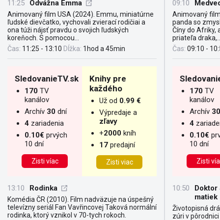
11:25
Odvážna Emma
09:10
Medved
Animovaný film USA (2024). Emmu, ​​miniatúrne
Animovaný film
ľudské dievčatko, vychovali zvierací rodičiai a
panda so zmysl
ona túži nájsť pravdu o svojich ľudských
Číny do Afriky,
koreňoch. S pomocou...
priateľa draka,..
Čas:
11:25 - 13:10
Dĺžka:
1hod a 45min
Čas:
09:10 - 10
SledovanieTV.sk
Knihy pre
Sledovani
každého
170
TV
170
TV
kanálov
kanálov
Už od
0.99 €
Archív
30
dní
Archív
3
Výpredaje a
zľavy
4
zariadenia
4
zariade
+
2000
kníh
0.10€
prvých
0.10€
pr
10 dní
10 dní
17
predajní
Zisti víac
Zisti ví
Zisti viac
13:10
Rodinka
10:50
Doktor
matiek
Komédia ČR (2010). Film nadväzuje na úspešný
televízny seriál Fan Vavřincovej Taková normální
Životopisná dr
rodinka, ktorý vznikol v 70-tych rokoch.
zúri v pôrodnic