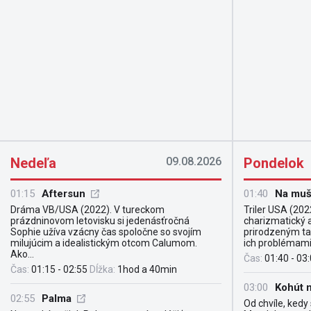
Nedeľa
09.08.2026
Pondelok
01:15
Aftersun
01:40
Na mu
Dráma VB/USA (2022). V tureckom
Triler USA (2022
prázdninovom letovisku si jedenásťročná
charizmatický 
Sophie užíva vzácny čas spoločne so svojím
prirodzeným ta
milujúcim a idealistickým otcom Calumom.
ich problémami. 
Ako...
Čas:
01:40 - 03
Čas:
01:15 - 02:55
Dĺžka:
1hod a 40min
03:00
Kohút n
02:55
Palma
Od chvíle, kedy 