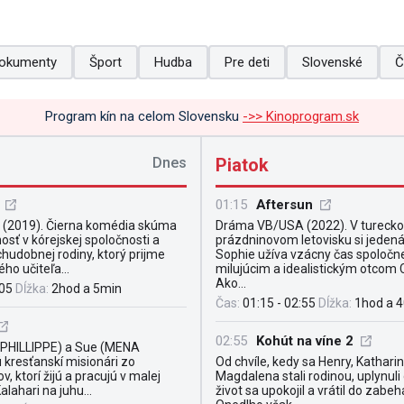
okumenty
Šport
Hudba
Pre deti
Slovenské
Č
Program kín na celom Slovensku
->> Kinoprogram.sk
Dnes
Piatok
01:15
Aftersun
 (2019). Čierna komédia skúma
Dráma VB/USA (2022). V tureck
osť v kórejskej spoločnosti a
prázdninovom letovisku si jeden
chudobnej rodiny, ktorý prijme
Sophie užíva vzácny čas spoločn
o učiteľa...
milujúcim a idealistickým otcom
Ako...
:05
Dĺžka:
2hod a 5min
Čas:
01:15 - 02:55
Dĺžka:
1hod a 
02:55
Kohút na víne 2
PHILLIPPE) a Sue (MENA
kresťanskí misionári zo
Od chvíle, kedy sa Henry, Katharin
, ktorí žijú a pracujú v malej
Magdalena stali rodinou, uplynuli 
alahari na juhu...
život sa upokojil a vrátil do zabeh