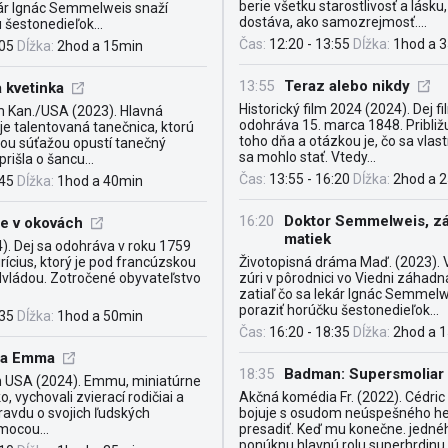
berie všetku starostlivosť a lásku
kár Ignác Semmelweis snaží
dostáva, ako samozrejmosť....
 šestonedieľok...
Čas:
12:20 - 13:55
Dĺžka:
1hod a 
:05
Dĺžka:
2hod a 15min
13:55
Teraz alebo nikdy
 kvetinka
Historický film 2024 (2024). Dej f
m Kan./USA (2023). Hlavná
odohráva 15. marca 1848. Pribli
e talentovaná tanečnica, ktorú
toho dňa a otázkou je, čo sa vlast
kou súťažou opustí tanečný
sa mohlo stať. Vtedy...
rišla o šancu...
Čas:
13:55 - 16:20
Dĺžka:
2hod a 
:45
Dĺžka:
1hod a 40min
16:20
Doktor Semmelweis, z
me v okovách
matiek
). Dej sa odohráva v roku 1759
ícius, ktorý je pod francúzskou
Životopisná dráma Maď. (2023). 
dvládou. Zotročené obyvateľstvo
zúri v pôrodnici vo Viedni záhad
zatiaľ čo sa lekár Ignác Semmelw
poraziť horúčku šestonedieľok...
:35
Dĺžka:
1hod a 50min
Čas:
16:20 - 18:35
Dĺžka:
2hod a 
na Emma
18:35
Badman: Supersmoliar
 USA (2024). Emmu, ​​miniatúrne
, vychovali zvierací rodičiai a
Akčná komédia Fr. (2022). Cédri
pravdu o svojich ľudských
bojuje s osudom neúspešného her
mocou...
presadiť. Keď mu konečne. jedné
ponúknu hlavnú rolu superhrdinu v