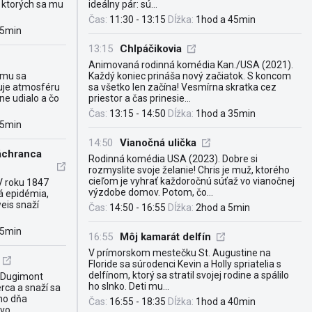
, ktorých sa mu
ideálny pár: sú...
Čas:
11:30 - 13:15
Dĺžka:
1hod a 45min
35min
13:15
Chlpáčikovia
Animovaná rodinná komédia Kan./USA (2021).
ilmu sa
Každý koniec prináša nový začiatok. S koncom
žuje atmosféru
sa všetko len začína! Vesmírna skratka cez
ne udialo a čo
priestor a čas prinesie...
Čas:
13:15 - 14:50
Dĺžka:
1hod a 35min
25min
14:50
Vianočná ulička
áchranca
Rodinná komédia USA (2023). Dobre si
rozmyslite svoje želanie! Chris je muž, ktorého
cieľom je vyhrať každoročnú súťaž vo vianočnej
V roku 1847
výzdobe domov. Potom, čo...
ná epidémia,
eis snaží
Čas:
14:50 - 16:55
Dĺžka:
2hod a 5min
15min
16:55
Môj kamarát delfín
V prímorskom mestečku St. Augustine na
Floride sa súrodenci Kevin a Holly spriatelia s
delfínom, ktorý sa stratil svojej rodine a spálilo
c Dugimont
ho slnko. Deti mu...
ca a snaží sa
ho dňa
Čas:
16:55 - 18:35
Dĺžka:
1hod a 40min
o...