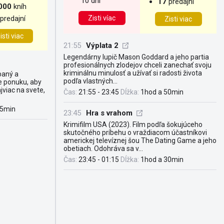
10 dní
17
predajní
000
kníh
predajní
Zisti víac
Zisti viac
isti viac
21:55
Výplata 2
Legendárny lupič Mason Goddard a jeho partia
profesionálnych zlodejov chceli zanechať svoju
kriminálnu minulosť a užívať si radosti života
paný a
podľa vlastných...
 ponuku, aby
jviac na svete,
Čas:
21:55 - 23:45
Dĺžka:
1hod a 50min
25min
23:45
Hra s vrahom
Krimifilm USA (2023). Film podľa šokujúceho
skutočného príbehu o vraždiacom účastníkovi
americkej televíznej šou The Dating Game a jeho
obetiach. Odohráva sa v...
Čas:
23:45 - 01:15
Dĺžka:
1hod a 30min