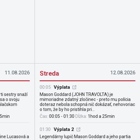
11.08.2026
Streda
12.08.2026
00:05
Výplata
ti sestry snaží
Mason Goddard (JOHN TRAVOLTA) je
 sa o svoju
mimoriadne zdatný zločinec - preto mu polícia
palačskom
doteraz nebola schopná nič dokázať, nehovoriac
o tom, že by ho pristihla pri...
45min
Čas:
00:05 - 01:30
Dĺžka:
1hod a 25min
01:30
Výplata 2
line Lucasová a
Legendárny lupič Mason Goddard a jeho partia