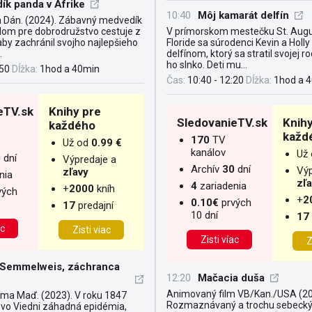
ík panda v Afrike
10:40
Môj kamarát delfín
 Dán. (2024). Zábavný medvedík
om pre dobrodružstvo cestuje z
V prímorskom mestečku St. Augu
 aby zachránil svojho najlepšieho
Floride sa súrodenci Kevin a Holly 
.
delfínom, ktorý sa stratil svojej ro
ho slnko. Deti mu...
:50
Dĺžka:
1hod a 40min
Čas:
10:40 - 12:20
Dĺžka:
1hod a 
eTV.sk
Knihy pre
SledovanieTV.sk
Knihy
každého
každ
170
TV
Už od
0.99 €
kanálov
Už
0
dní
Výpredaje a
Archív
30
dní
Výp
zľavy
nia
zľ
4
zariadenia
+
2000
kníh
vých
+
2
0.10€
prvých
17
predajní
10 dní
17
ac
Zisti viac
Zisti víac
Z
 Semmelweis, záchranca
12:20
Mačacia duša
Animovaný film VB/Kan./USA (20
áma Maď. (2023). V roku 1847
Rozmaznávaný a trochu sebecký 
i vo Viedni záhadná epidémia,