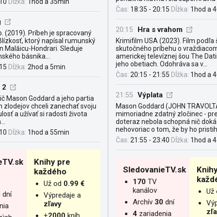
:10
Dĺžka:
1hod a 35min
Čas:
18:35 - 20:15
Dĺžka:
1hod a 
g
20:15
Hra s vrahom
 (2019). Príbeh je spracovaný
lízkosť, ktorý napísal rumunský
Krimifilm USA (2023). Film podľa
n Malăicu-Hondrari. Sleduje
skutočného príbehu o vraždiacom
kého básnika...
americkej televíznej šou The Da
jeho obetiach. Odohráva sa v...
:15
Dĺžka:
2hod a 5min
Čas:
20:15 - 21:55
Dĺžka:
1hod a 
 2
21:55
Výplata
ič Mason Goddard a jeho partia
 zlodejov chceli zanechať svoju
Mason Goddard (JOHN TRAVOLTA
osť a užívať si radosti života
mimoriadne zdatný zločinec - pre
..
doteraz nebola schopná nič doká
nehovoriac o tom, že by ho pristihla
:10
Dĺžka:
1hod a 55min
Čas:
21:55 - 23:40
Dĺžka:
1hod a 
eTV.sk
Knihy pre
SledovanieTV.sk
Knihy
každého
každ
170
TV
Už od
0.99 €
kanálov
Už
0
dní
Výpredaje a
Archív
30
dní
Výp
zľavy
nia
zľ
4
zariadenia
+
2000
kníh