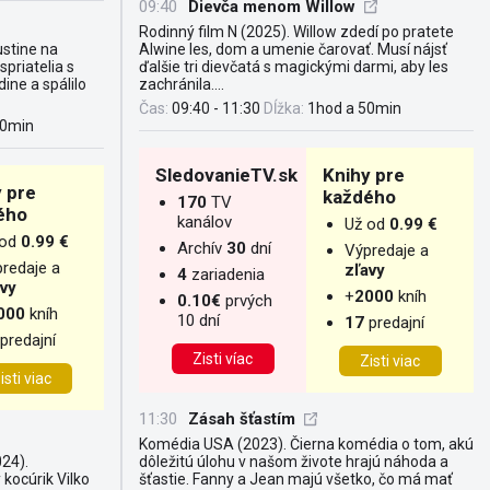
09:40
Dievča menom Willow
Rodinný film N (2025). Willow zdedí po pratete
stine na
Alwine les, dom a umenie čarovať. Musí nájsť
spriatelia s
ďalšie tri dievčatá s magickými darmi, aby les
dine a spálilo
zachránila....
Čas:
09:40 - 11:30
Dĺžka:
1hod a 50min
40min
SledovanieTV.sk
Knihy pre
 pre
každého
170
TV
ého
kanálov
Už od
0.99 €
 od
0.99 €
Archív
30
dní
Výpredaje a
redaje a
zľavy
4
zariadenia
avy
+
2000
kníh
0.10€
prvých
000
kníh
10 dní
17
predajní
predajní
Zisti víac
Zisti viac
isti viac
11:30
Zásah šťastím
Komédia USA (2023). Čierna komédia o tom, akú
24).
dôležitú úlohu v našom živote hrajú náhoda a
kocúrik Vilko
šťastie. Fanny a Jean majú všetko, čo má mať