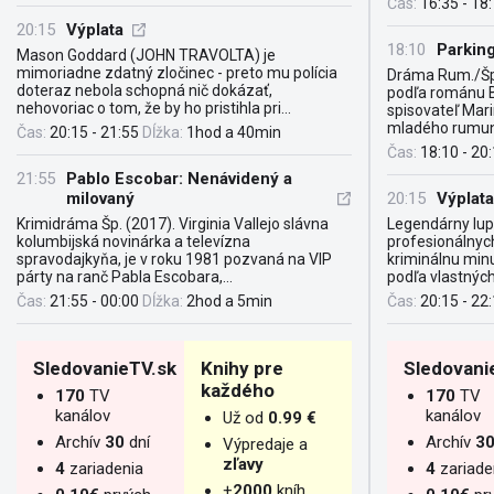
Čas:
16:35 - 18
20:15
Výplata
18:10
Parkin
Mason Goddard (JOHN TRAVOLTA) je
mimoriadne zdatný zločinec - preto mu polícia
Dráma Rum./Šp.
doteraz nebola schopná nič dokázať,
podľa románu B
nehovoriac o tom, že by ho pristihla pri...
spisovateľ Mari
mladého rumuns
Čas:
20:15 - 21:55
Dĺžka:
1hod a 40min
Čas:
18:10 - 20
21:55
Pablo Escobar: Nenávidený a
milovaný
20:15
Výplata
Krimidráma Šp. (2017). Virginia Vallejo slávna
Legendárny lup
kolumbijská novinárka a televízna
profesionálnych
spravodajkyňa, je v roku 1981 pozvaná na VIP
kriminálnu minul
párty na ranč Pabla Escobara,...
podľa vlastných.
Čas:
21:55 - 00:00
Dĺžka:
2hod a 5min
Čas:
20:15 - 22
SledovanieTV.sk
Knihy pre
Sledovani
každého
170
TV
170
TV
kanálov
kanálov
Už od
0.99 €
Archív
30
dní
Archív
3
Výpredaje a
zľavy
4
zariadenia
4
zariade
+
2000
kníh