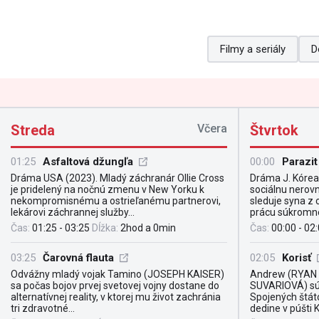
Filmy a seriály
D
Streda
Včera
Štvrtok
01:25
Asfaltová džungľa
00:00
Parazit
Dráma USA (2023). Mladý záchranár Ollie Cross
Dráma J. Kórea
je pridelený na nočnú zmenu v New Yorku k
sociálnu nerovn
nekompromisnému a ostrieľanému partnerovi,
sleduje syna z 
lekárovi záchrannej služby...
prácu súkromnéh
Čas:
01:25 - 03:25
Dĺžka:
2hod a 0min
Čas:
00:00 - 02
03:25
Čarovná flauta
02:05
Korisť
Odvážny mladý vojak Tamino (JOSEPH KAISER)
Andrew (RYAN 
sa počas bojov prvej svetovej vojny dostane do
SUVARIOVÁ) sú 
alternatívnej reality, v ktorej mu život zachránia
Spojených štátov
tri zdravotné...
dedine v púšti K