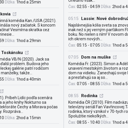
Onedlho však...
:30
Dĺžka:
1hod a 25min
Čas:
02:55 - 04:59
Dĺžka:
2hod a 
kovia
05:15
Lassie: Nové dobrodru
inná komédia Kan./USA (2021).
rináša nový začiatok. S koncom
Najslávnejšia kólia sveta sa znova
ačína! Vesmírna skratka cez
inak než s jej verným parťákom F
inesie...
boku. No nielen s ním! V novom 
ich okrem nových...
:59
Dĺžka:
1hod a 29min
Čas:
05:15 - 07:05
Dĺžka:
1hod a 
v Toskánsku
07:05
Dom na muške
édia VB/N (2020). Jack sa
ďalší problem. Budova jeho
Komédia Fr. (2023). Simon a Adél
eckej galérie patrí rodičom
unavení mestským životom a roz
 manželky, takže...
dom na vidieku. Zanechajú svoje b
a presťahujú sa aj so...
:55
Dĺžka:
1hod a 40min
Čas:
07:05 - 08:55
Dĺžka:
1hod a 
08:55
Rodinka
). Príbeh Lidíc podľa scenára
 a jeho knihy Nokturno sa
Komédia ČR (2010). Film nadväz
tektoráte Čechy a Morava počas
televízny seriál Fan Vavřincovej 
y. Rozpráva...
rodinka, ktorý vznikol v 70-tych r
Spolužitie niekoľkých...
:10
Dĺžka:
2hod a 15min
Čas:
08:55 - 10:40
Dĺžka:
1hod a 