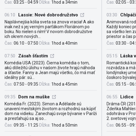
Čas:
03:25 - 04:59
Dĺžka:
1hod a 34min
Čas:
02:05 - 03
06:10
Lassie: Nové dobrodružstvo
03:30
Chlpáči
Najslávnejšia kólia sveta sa znova vracia! A ako
Animovaná rod
inak než s jej verným parťákom Floriánom po
Každý koniec p
boku. No nielen s ním! V novom dobrodružstve
sa všetko len z
ich okrem nových...
priestor a čas pr
Čas:
06:10 - 07:50
Dĺžka:
1hod a 40min
Čas:
03:30 - 04
07:50
Zásah šťastím
05:15
Láska 
Komédia USA (2023). Čierna komédia o tom,
Romantická kom
akú dôležitú úlohu v našom živote hrajú náhoda
rozvádza a má 
a šťastie. Fanny a Jean majú všetko, čo má mať
londýnskej umel
ideálny pár: sú...
čoskoro bývalej
Čas:
07:50 - 09:35
Dĺžka:
1hod a 45min
Čas:
05:15 - 06
09:35
Dom na muške
06:55
Lidice
Komédia Fr. (2023). Simon a Adélaide sú
Dráma ČR (2011
unavení mestským životom a rozhodnú sa kúpiť
Zdeňka Mahlera
dom na vidieku. Zanechajú svoje bývanie v Paríži
odohráva v Pro
a presťahujú sa aj so...
2. svetovej vojn
Čas:
09:35 - 11:25
Dĺžka:
1hod a 50min
Čas:
06:55 - 09