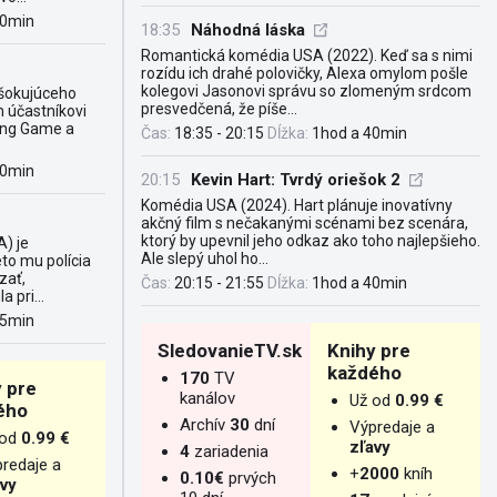
40min
18:35
Náhodná láska
Romantická komédia USA (2022). Keď sa s nimi
rozídu ich drahé polovičky, Alexa omylom pošle
kolegovi Jasonovi správu so zlomeným srdcom
 šokujúceho
presvedčená, že píše...
 účastníkovi
ting Game a
Čas:
18:35 - 20:15
Dĺžka:
1hod a 40min
40min
20:15
Kevin Hart: Tvrdý oriešok 2
Komédia USA (2024). Hart plánuje inovatívny
akčný film s nečakanými scénami bez scenára,
ktorý by upevnil jeho odkaz ako toho najlepšieho.
) je
Ale slepý uhol ho...
to mu polícia
zať,
Čas:
20:15 - 21:55
Dĺžka:
1hod a 40min
 pri...
45min
SledovanieTV.sk
Knihy pre
každého
170
TV
 pre
kanálov
Už od
0.99 €
ého
Archív
30
dní
Výpredaje a
 od
0.99 €
zľavy
4
zariadenia
redaje a
+
2000
kníh
0.10€
prvých
avy