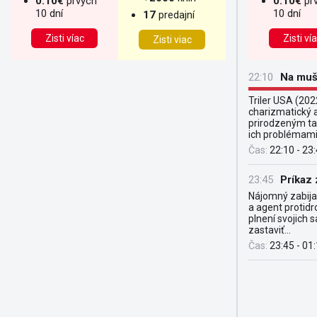
0.10€
prvých
0.10€
pr
10 dní
10 dní
17
predajní
Zisti víac
Zisti ví
Zisti viac
22:10
Na mu
Triler USA (2022
charizmatický 
prirodzeným ta
ich problémami. 
Čas:
22:10 - 23
23:45
Príkaz 
Nájomný zabijak
a agent protidr
plnení svojich 
zastaviť...
Čas:
23:45 - 01