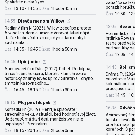
Spolužitie niekoľkých...
zatiaľ čo sa le
poraziť horúčku
Čas:
13:10 - 14:55
Dĺžka:
1hod a 45min
Čas:
10:50 - 13
14:55
Dievča menom Willow
13:05
Boxer a
Rodinný film N (2025). Willow zdedí po pratete
Alwine les, dom a umenie čarovať. Musí nájsť
Romantický fil
ďalšie tri dievčatá s magickými darmi, aby les
hrdinka Rowan j
zachránila....
tesne pred veľ
partner. Aby nep
Čas:
14:55 - 16:45
Dĺžka:
1hod a 50min
Čas:
13:05 - 14
16:45
Upír junior
14:45
Boli s
Animovaný film Dán. (2017). Príbeh Rudolpha,
trinásťročného upíra, ktorého klan ohrozuje
Dráma Fr. (2024
notoricky známy lovec upírov. Stretáva Tonyho,
na ostrove Maur
smrteľníka rovnakého...
koloniálnou na
pracujúce na...
Čas:
16:45 - 18:15
Dĺžka:
1hod a 30min
Čas:
14:45 - 16
18:15
Môj pes hlupák
16:35
Odváž
Komédia Fr. (2019). Henri je spisovateľ
stredného veku, v situácii, keď hodnotí svoj život.
Animovaný film
Je ženatý, má štyri deti, manželstvo nie je
ľudské dievčatko
uspokojivé. Pred rokmi...
ona túži nájsť 
koreňoch. S po
Čas:
18:15 - 20:15
Dĺžka:
2hod a 0min