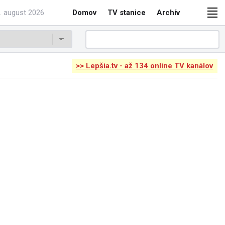
. august 2026
Domov
TV stanice
Archív
>> Lepšia.tv - až 134 online TV kanálov