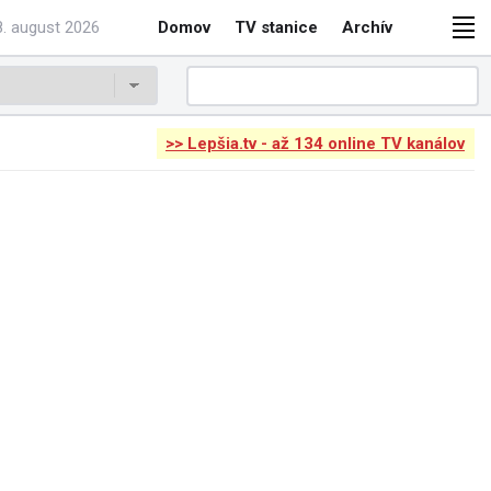
. august 2026
Domov
TV stanice
Archív
>> Lepšia.tv - až 134 online TV kanálov