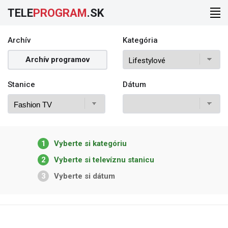
TELE
PROGRAM
.SK
Archív
Kategória
Archív programov
Stanice
Dátum
1
Vyberte si kategóriu
2
Vyberte si televíznu stanicu
3
Vyberte si dátum