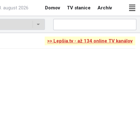
. august 2026
Domov
TV stanice
Archív
>> Lepšia.tv - až 134 online TV kanálov