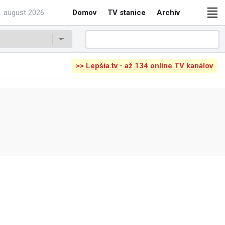
. august 2026
Domov
TV stanice
Archív
>> Lepšia.tv - až 134 online TV kanálov