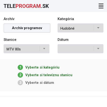
TELE
PROGRAM
.SK
Archív
Kategória
Archív programov
Stanice
Dátum
1
Vyberte si kategóriu
2
Vyberte si televíznu stanicu
3
Vyberte si dátum