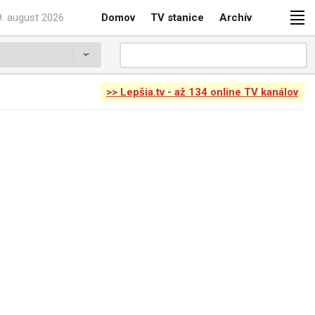
. august 2026
Domov
TV stanice
Archív
>> Lepšia.tv - až 134 online TV kanálov