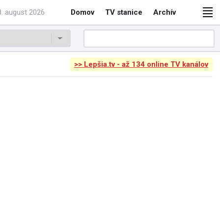
. august 2026
Domov
TV stanice
Archív
>> Lepšia.tv - až 134 online TV kanálov