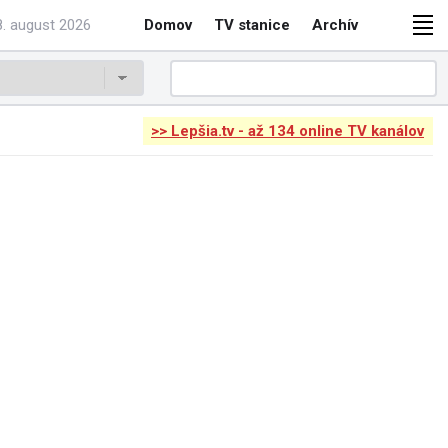
. august 2026
Domov
TV stanice
Archív
>> Lepšia.tv - až 134 online TV kanálov