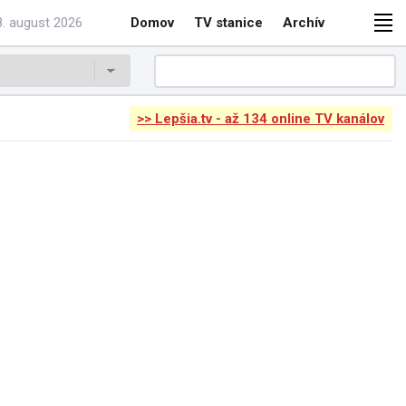
. august 2026
Domov
TV stanice
Archív
>> Lepšia.tv - až 134 online TV kanálov