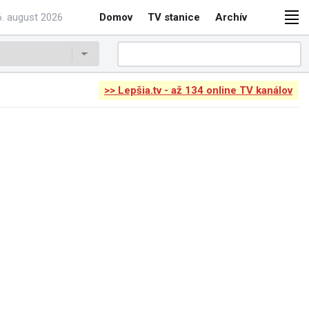
6. august 2026
Domov
TV stanice
Archív
>> Lepšia.tv - až 134 online TV kanálov