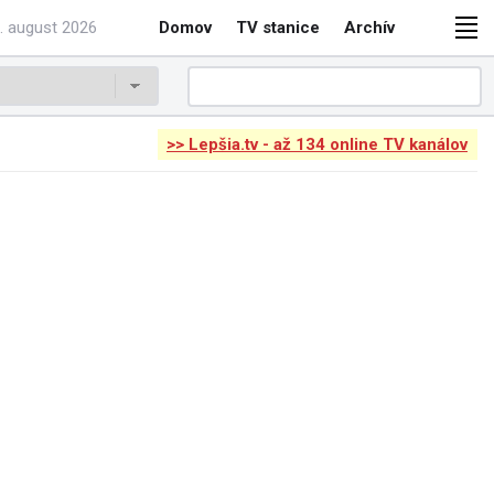
. august 2026
Domov
TV stanice
Archív
>> Lepšia.tv - až 134 online TV kanálov