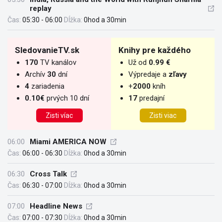
replay
Čas:
05:30 - 06:00
Dĺžka:
0hod a 30min
SledovanieTV.sk
Knihy pre každého
170
TV kanálov
Už od
0.99 €
Archív
30
dní
Výpredaje a
zľavy
4
zariadenia
+
2000
kníh
0.10€
prvých 10 dní
17
predajní
Zisti víac
Zisti viac
06:00
Miami AMERICA NOW
Čas:
06:00 - 06:30
Dĺžka:
0hod a 30min
06:30
Cross Talk
Čas:
06:30 - 07:00
Dĺžka:
0hod a 30min
07:00
Headline News
Čas:
07:00 - 07:30
Dĺžka:
0hod a 30min