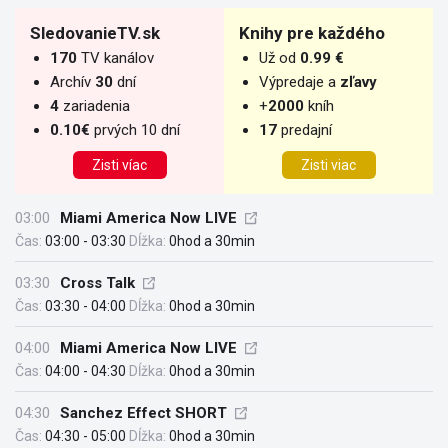
SledovanieTV.sk
Knihy pre každého
170
TV kanálov
Už od
0.99 €
Archív
30
dní
Výpredaje a
zľavy
4
zariadenia
+
2000
kníh
0.10€
prvých 10 dní
17
predajní
Zisti víac
Zisti viac
03:00
Miami America Now LIVE
Čas:
03:00 - 03:30
Dĺžka:
0hod a 30min
03:30
Cross Talk
Čas:
03:30 - 04:00
Dĺžka:
0hod a 30min
04:00
Miami America Now LIVE
Čas:
04:00 - 04:30
Dĺžka:
0hod a 30min
04:30
Sanchez Effect SHORT
Čas:
04:30 - 05:00
Dĺžka:
0hod a 30min