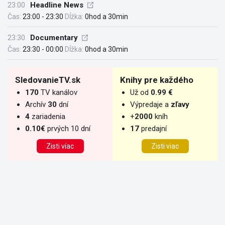
23:00
Headline News
Čas:
23:00 - 23:30
Dĺžka:
0hod a 30min
23:30
Documentary
Čas:
23:30 - 00:00
Dĺžka:
0hod a 30min
SledovanieTV.sk
Knihy pre každého
170
TV kanálov
Už od
0.99 €
Archív
30
dní
Výpredaje a
zľavy
4
zariadenia
+
2000
kníh
0.10€
prvých 10 dní
17
predajní
Zisti víac
Zisti viac