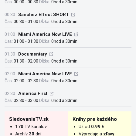
Čas:
00:00 - 00:30
Dĺžka:
0hod a 30min
00:30
Sanchez Effect SHORT
Čas:
00:30 - 01:00
Dĺžka:
0hod a 30min
01:00
Miami America Now LIVE
Čas:
01:00 - 01:30
Dĺžka:
0hod a 30min
01:30
Documentary
Čas:
01:30 - 02:00
Dĺžka:
0hod a 30min
02:00
Miami America Now LIVE
Čas:
02:00 - 02:30
Dĺžka:
0hod a 30min
02:30
America First
Čas:
02:30 - 03:00
Dĺžka:
0hod a 30min
SledovanieTV.sk
Knihy pre každého
170
TV kanálov
Už od
0.99 €
Archív
30
dní
Výpredaje a
zľavy