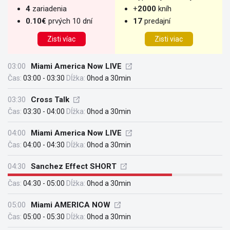
4
zariadenia
+
2000
kníh
0.10€
prvých 10 dní
17
predajní
Zisti víac
Zisti viac
03:00
Miami America Now LIVE
Čas:
03:00 - 03:30
Dĺžka:
0hod a 30min
03:30
Cross Talk
Čas:
03:30 - 04:00
Dĺžka:
0hod a 30min
04:00
Miami America Now LIVE
Čas:
04:00 - 04:30
Dĺžka:
0hod a 30min
04:30
Sanchez Effect SHORT
Čas:
04:30 - 05:00
Dĺžka:
0hod a 30min
05:00
Miami AMERICA NOW
Čas:
05:00 - 05:30
Dĺžka:
0hod a 30min