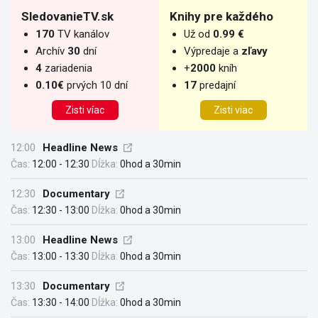
SledovanieTV.sk
Knihy pre každého
170
TV kanálov
Už od
0.99 €
Archív
30
dní
Výpredaje a
zľavy
4
zariadenia
+
2000
kníh
0.10€
prvých 10 dní
17
predajní
Zisti víac
Zisti viac
12:00
Headline News
Čas:
12:00 - 12:30
Dĺžka:
0hod a 30min
12:30
Documentary
Čas:
12:30 - 13:00
Dĺžka:
0hod a 30min
13:00
Headline News
Čas:
13:00 - 13:30
Dĺžka:
0hod a 30min
13:30
Documentary
Čas:
13:30 - 14:00
Dĺžka:
0hod a 30min