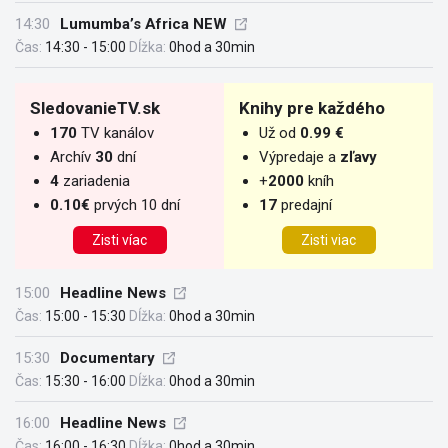
14:30
Lumumba’s Africa NEW
Čas:
14:30 - 15:00
Dĺžka:
0hod a 30min
SledovanieTV.sk
Knihy pre každého
170
TV kanálov
Už od
0.99 €
Archív
30
dní
Výpredaje a
zľavy
4
zariadenia
+
2000
kníh
0.10€
prvých 10 dní
17
predajní
Zisti víac
Zisti viac
15:00
Headline News
Čas:
15:00 - 15:30
Dĺžka:
0hod a 30min
15:30
Documentary
Čas:
15:30 - 16:00
Dĺžka:
0hod a 30min
16:00
Headline News
Čas:
16:00 - 16:30
Dĺžka:
0hod a 30min