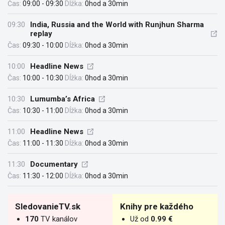
Čas:
09:00 - 09:30
Dĺžka:
0hod a 30min
09:30
India, Russia and the World with Runjhun Sharma
replay
Čas:
09:30 - 10:00
Dĺžka:
0hod a 30min
10:00
Headline News
Čas:
10:00 - 10:30
Dĺžka:
0hod a 30min
10:30
Lumumba’s Africa
Čas:
10:30 - 11:00
Dĺžka:
0hod a 30min
11:00
Headline News
Čas:
11:00 - 11:30
Dĺžka:
0hod a 30min
11:30
Documentary
Čas:
11:30 - 12:00
Dĺžka:
0hod a 30min
SledovanieTV.sk
Knihy pre každého
170
TV kanálov
Už od
0.99 €