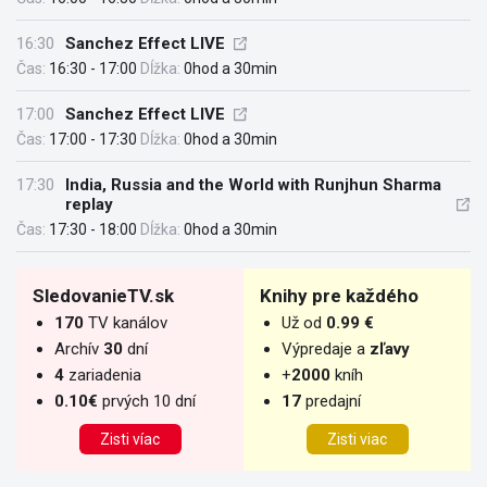
16:30
Sanchez Effect LIVE
Čas:
16:30 - 17:00
Dĺžka:
0hod a 30min
17:00
Sanchez Effect LIVE
Čas:
17:00 - 17:30
Dĺžka:
0hod a 30min
17:30
India, Russia and the World with Runjhun Sharma
replay
Čas:
17:30 - 18:00
Dĺžka:
0hod a 30min
SledovanieTV.sk
Knihy pre každého
170
TV kanálov
Už od
0.99 €
Archív
30
dní
Výpredaje a
zľavy
4
zariadenia
+
2000
kníh
0.10€
prvých 10 dní
17
predajní
Zisti víac
Zisti viac