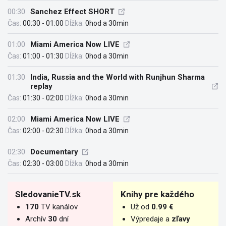
00:30
Sanchez Effect SHORT
Čas:
00:30 - 01:00
Dĺžka:
0hod a 30min
01:00
Miami America Now LIVE
Čas:
01:00 - 01:30
Dĺžka:
0hod a 30min
01:30
India, Russia and the World with Runjhun Sharma
replay
Čas:
01:30 - 02:00
Dĺžka:
0hod a 30min
02:00
Miami America Now LIVE
Čas:
02:00 - 02:30
Dĺžka:
0hod a 30min
02:30
Documentary
Čas:
02:30 - 03:00
Dĺžka:
0hod a 30min
SledovanieTV.sk
Knihy pre každého
170
TV kanálov
Už od
0.99 €
Archív
30
dní
Výpredaje a
zľavy