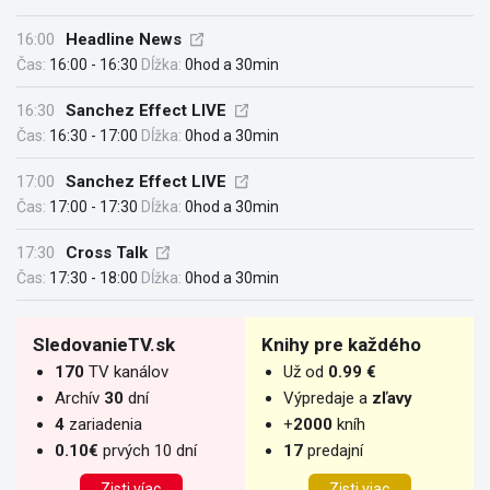
16:00
Headline News
Čas:
16:00 - 16:30
Dĺžka:
0hod a 30min
16:30
Sanchez Effect LIVE
Čas:
16:30 - 17:00
Dĺžka:
0hod a 30min
17:00
Sanchez Effect LIVE
Čas:
17:00 - 17:30
Dĺžka:
0hod a 30min
17:30
Cross Talk
Čas:
17:30 - 18:00
Dĺžka:
0hod a 30min
SledovanieTV.sk
Knihy pre každého
170
TV kanálov
Už od
0.99 €
Archív
30
dní
Výpredaje a
zľavy
4
zariadenia
+
2000
kníh
0.10€
prvých 10 dní
17
predajní
Zisti víac
Zisti viac