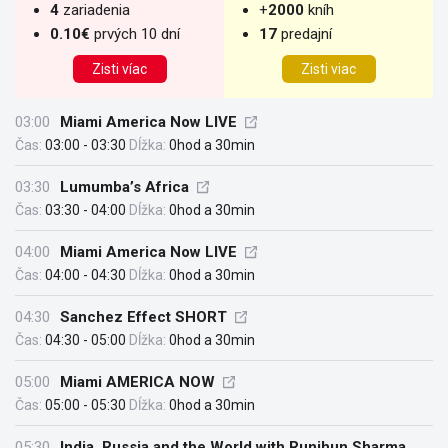
4
zariadenia
+
2000
kníh
0.10€
prvých 10 dní
17
predajní
Zisti víac
Zisti viac
03:00
Miami America Now LIVE
Čas:
03:00 - 03:30
Dĺžka:
0hod a 30min
03:30
Lumumba’s Africa
Čas:
03:30 - 04:00
Dĺžka:
0hod a 30min
04:00
Miami America Now LIVE
Čas:
04:00 - 04:30
Dĺžka:
0hod a 30min
04:30
Sanchez Effect SHORT
Čas:
04:30 - 05:00
Dĺžka:
0hod a 30min
05:00
Miami AMERICA NOW
Čas:
05:00 - 05:30
Dĺžka:
0hod a 30min
05:30
India, Russia and the World with Runjhun Sharma