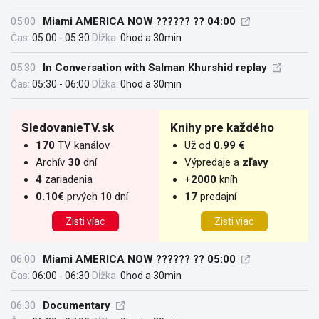
05:00
Miami AMERICA NOW ?????? ?? 04:00
Čas:
05:00 - 05:30
Dĺžka:
0hod a 30min
05:30
In Conversation with Salman Khurshid replay
Čas:
05:30 - 06:00
Dĺžka:
0hod a 30min
SledovanieTV.sk
Knihy pre každého
170
TV kanálov
Už od
0.99 €
Archív
30
dní
Výpredaje a
zľavy
4
zariadenia
+
2000
kníh
0.10€
prvých 10 dní
17
predajní
Zisti víac
Zisti viac
06:00
Miami AMERICA NOW ?????? ?? 05:00
Čas:
06:00 - 06:30
Dĺžka:
0hod a 30min
06:30
Documentary