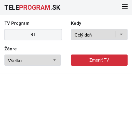
TELE
PROGRAM
.SK
TV Program
Kedy
RT
Žánre
Zmeniť TV