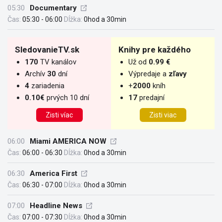
05:30
Documentary
Čas:
05:30 - 06:00
Dĺžka:
0hod a 30min
SledovanieTV.sk
Knihy pre každého
170
TV kanálov
Už od
0.99 €
Archív
30
dní
Výpredaje a
zľavy
4
zariadenia
+
2000
kníh
0.10€
prvých 10 dní
17
predajní
Zisti víac
Zisti viac
06:00
Miami AMERICA NOW
Čas:
06:00 - 06:30
Dĺžka:
0hod a 30min
06:30
America First
Čas:
06:30 - 07:00
Dĺžka:
0hod a 30min
07:00
Headline News
Čas:
07:00 - 07:30
Dĺžka:
0hod a 30min