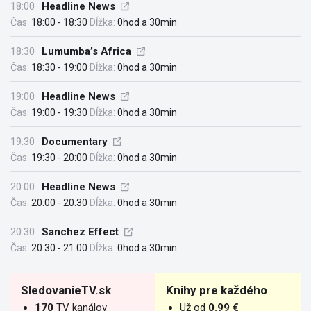
18:00
Headline News
Čas:
18:00 - 18:30
Dĺžka:
0hod a 30min
18:30
Lumumba’s Africa
Čas:
18:30 - 19:00
Dĺžka:
0hod a 30min
19:00
Headline News
Čas:
19:00 - 19:30
Dĺžka:
0hod a 30min
19:30
Documentary
Čas:
19:30 - 20:00
Dĺžka:
0hod a 30min
20:00
Headline News
Čas:
20:00 - 20:30
Dĺžka:
0hod a 30min
20:30
Sanchez Effect
Čas:
20:30 - 21:00
Dĺžka:
0hod a 30min
SledovanieTV.sk
Knihy pre každého
170
TV kanálov
Už od
0.99 €