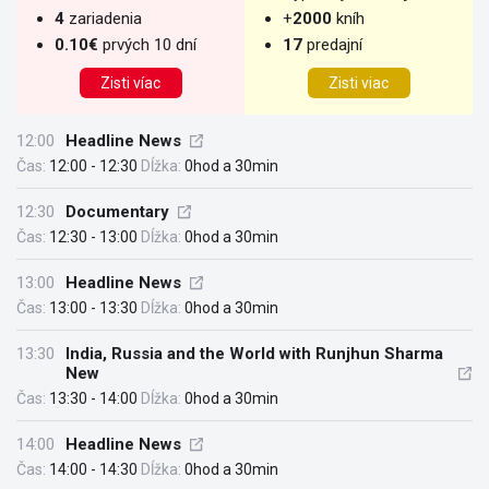
4
zariadenia
+
2000
kníh
0.10€
prvých 10 dní
17
predajní
Zisti víac
Zisti viac
12:00
Headline News
Čas:
12:00 - 12:30
Dĺžka:
0hod a 30min
12:30
Documentary
Čas:
12:30 - 13:00
Dĺžka:
0hod a 30min
13:00
Headline News
Čas:
13:00 - 13:30
Dĺžka:
0hod a 30min
13:30
India, Russia and the World with Runjhun Sharma
New
Čas:
13:30 - 14:00
Dĺžka:
0hod a 30min
14:00
Headline News
Čas:
14:00 - 14:30
Dĺžka:
0hod a 30min