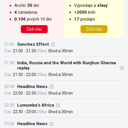
Archív
30
dní
Výpredaje a
zľavy
4
zariadenia
+
2000
kníh
0.10€
prvých 10 dní
17
predajní
Zisti víac
Zisti viac
21:00
Sanchez Effect
Čas:
21:00 - 21:30
Dĺžka:
0hod a 30min
21:30
India, Russia and the World with Runjhun Sharma
replay
Čas:
21:30 - 22:00
Dĺžka:
0hod a 30min
22:00
Headline News
Čas:
22:00 - 22:30
Dĺžka:
0hod a 30min
22:30
Lumumba’s Africa
Čas:
22:30 - 23:00
Dĺžka:
0hod a 30min
23:00
Headline News