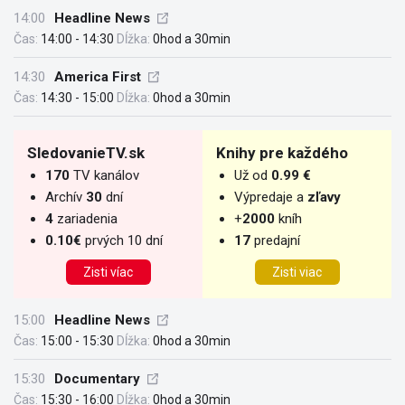
14:00
Headline News
Čas:
14:00 - 14:30
Dĺžka:
0hod a 30min
14:30
America First
Čas:
14:30 - 15:00
Dĺžka:
0hod a 30min
SledovanieTV.sk
Knihy pre každého
170
TV kanálov
Už od
0.99 €
Archív
30
dní
Výpredaje a
zľavy
4
zariadenia
+
2000
kníh
0.10€
prvých 10 dní
17
predajní
Zisti víac
Zisti viac
15:00
Headline News
Čas:
15:00 - 15:30
Dĺžka:
0hod a 30min
15:30
Documentary
Čas:
15:30 - 16:00
Dĺžka:
0hod a 30min