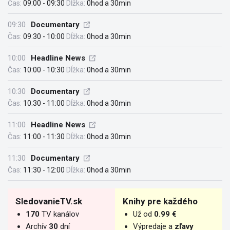
Čas:
09:00 - 09:30
Dĺžka:
0hod a 30min
09:30
Documentary
Čas:
09:30 - 10:00
Dĺžka:
0hod a 30min
10:00
Headline News
Čas:
10:00 - 10:30
Dĺžka:
0hod a 30min
10:30
Documentary
Čas:
10:30 - 11:00
Dĺžka:
0hod a 30min
11:00
Headline News
Čas:
11:00 - 11:30
Dĺžka:
0hod a 30min
11:30
Documentary
Čas:
11:30 - 12:00
Dĺžka:
0hod a 30min
SledovanieTV.sk
Knihy pre každého
170
TV kanálov
Už od
0.99 €
Archív
30
dní
Výpredaje a
zľavy