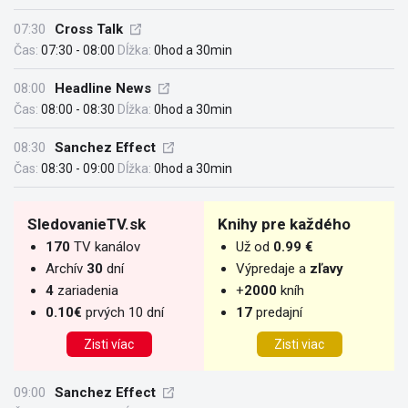
07:30
Cross Talk
Čas:
07:30 - 08:00
Dĺžka:
0hod a 30min
08:00
Headline News
Čas:
08:00 - 08:30
Dĺžka:
0hod a 30min
08:30
Sanchez Effect
Čas:
08:30 - 09:00
Dĺžka:
0hod a 30min
SledovanieTV.sk
Knihy pre každého
170
TV kanálov
Už od
0.99 €
Archív
30
dní
Výpredaje a
zľavy
4
zariadenia
+
2000
kníh
0.10€
prvých 10 dní
17
predajní
Zisti víac
Zisti viac
09:00
Sanchez Effect