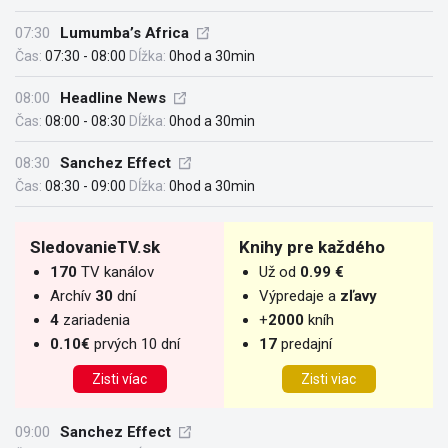
07:30
Lumumba’s Africa
Čas:
07:30 - 08:00
Dĺžka:
0hod a 30min
08:00
Headline News
Čas:
08:00 - 08:30
Dĺžka:
0hod a 30min
08:30
Sanchez Effect
Čas:
08:30 - 09:00
Dĺžka:
0hod a 30min
SledovanieTV.sk
Knihy pre každého
170
TV kanálov
Už od
0.99 €
Archív
30
dní
Výpredaje a
zľavy
4
zariadenia
+
2000
kníh
0.10€
prvých 10 dní
17
predajní
Zisti víac
Zisti viac
09:00
Sanchez Effect