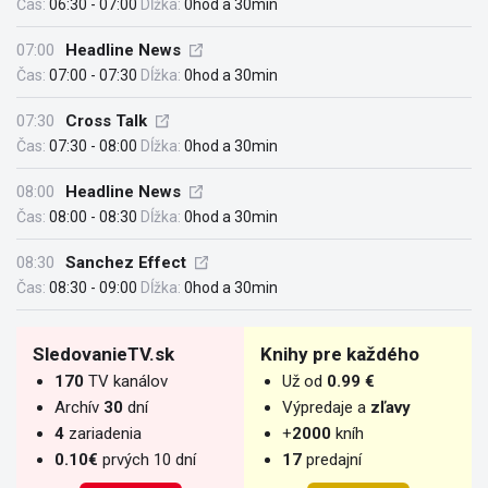
Čas:
06:30 - 07:00
Dĺžka:
0hod a 30min
07:00
Headline News
Čas:
07:00 - 07:30
Dĺžka:
0hod a 30min
07:30
Cross Talk
Čas:
07:30 - 08:00
Dĺžka:
0hod a 30min
08:00
Headline News
Čas:
08:00 - 08:30
Dĺžka:
0hod a 30min
08:30
Sanchez Effect
Čas:
08:30 - 09:00
Dĺžka:
0hod a 30min
SledovanieTV.sk
Knihy pre každého
170
TV kanálov
Už od
0.99 €
Archív
30
dní
Výpredaje a
zľavy
4
zariadenia
+
2000
kníh
0.10€
prvých 10 dní
17
predajní