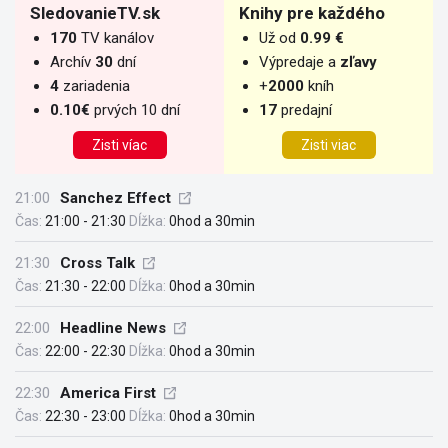
SledovanieTV.sk
Knihy pre každého
170
TV kanálov
Už od
0.99 €
Archív
30
dní
Výpredaje a
zľavy
4
zariadenia
+
2000
kníh
0.10€
prvých 10 dní
17
predajní
Zisti víac
Zisti viac
21:00
Sanchez Effect
Čas:
21:00 - 21:30
Dĺžka:
0hod a 30min
21:30
Cross Talk
Čas:
21:30 - 22:00
Dĺžka:
0hod a 30min
22:00
Headline News
Čas:
22:00 - 22:30
Dĺžka:
0hod a 30min
22:30
America First
Čas:
22:30 - 23:00
Dĺžka:
0hod a 30min