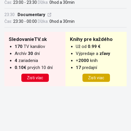
Čas:
23:00 - 23:30
Dĺžka:
0hod a 30min
23:30
Documentary
Čas:
23:30 - 00:00
Dĺžka:
0hod a 30min
SledovanieTV.sk
Knihy pre každého
170
TV kanálov
Už od
0.99 €
Archív
30
dní
Výpredaje a
zľavy
4
zariadenia
+
2000
kníh
0.10€
prvých 10 dní
17
predajní
Zisti víac
Zisti viac