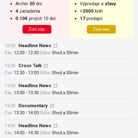
Archív
30
dní
Výpredaje a
zľavy
4
zariadenia
+
2000
kníh
0.10€
prvých 10 dní
17
predajní
Zisti víac
Zisti viac
12:00
Headline News
Čas:
12:00 - 12:30
Dĺžka:
0hod a 30min
12:30
Cross Talk
Čas:
12:30 - 13:00
Dĺžka:
0hod a 30min
13:00
Headline News
Čas:
13:00 - 13:30
Dĺžka:
0hod a 30min
13:30
Documentary
Čas:
13:30 - 14:00
Dĺžka:
0hod a 30min
14:00
Headline News
Čas:
14:00 - 14:30
Dĺžka:
0hod a 30min