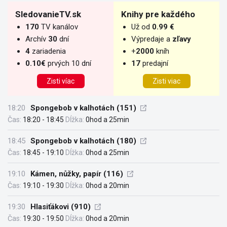
SledovanieTV.sk
Knihy pre každého
170
TV kanálov
Už od
0.99 €
Archív
30
dní
Výpredaje a
zľavy
4
zariadenia
+
2000
kníh
0.10€
prvých 10 dní
17
predajní
Zisti víac
Zisti viac
18:20
Spongebob v kalhotách (151)
Čas:
18:20 - 18:45
Dĺžka:
0hod a 25min
18:45
Spongebob v kalhotách (180)
Čas:
18:45 - 19:10
Dĺžka:
0hod a 25min
19:10
Kámen, nůžky, papír (116)
Čas:
19:10 - 19:30
Dĺžka:
0hod a 20min
19:30
Hlasiťákovi (910)
Čas:
19:30 - 19:50
Dĺžka:
0hod a 20min