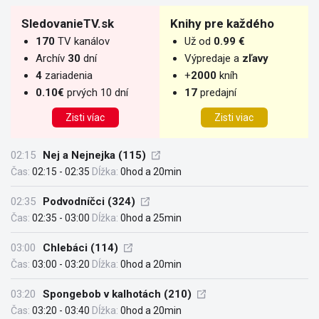
SledovanieTV.sk
Knihy pre každého
170
TV kanálov
Už od
0.99 €
Archív
30
dní
Výpredaje a
zľavy
4
zariadenia
+
2000
kníh
0.10€
prvých 10 dní
17
predajní
Zisti víac
Zisti viac
02:15
Nej a Nejnejka (115)
Čas:
02:15 - 02:35
Dĺžka:
0hod a 20min
02:35
Podvodníčci (324)
Čas:
02:35 - 03:00
Dĺžka:
0hod a 25min
03:00
Chlebáci (114)
Čas:
03:00 - 03:20
Dĺžka:
0hod a 20min
03:20
Spongebob v kalhotách (210)
Čas:
03:20 - 03:40
Dĺžka:
0hod a 20min