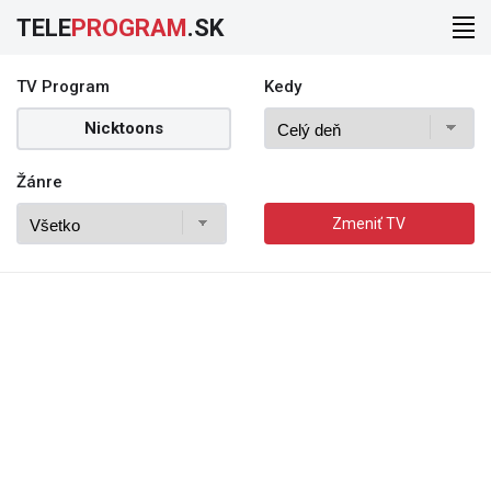
TELE
PROGRAM
.SK
TV Program
Kedy
Nicktoons
Žánre
Zmeniť TV