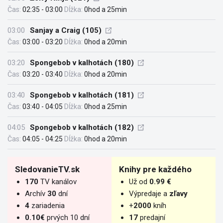
Čas:
02:35 - 03:00
Dĺžka:
0hod a 25min
03:00
Sanjay a Craig (105)
Čas:
03:00 - 03:20
Dĺžka:
0hod a 20min
03:20
Spongebob v kalhotách (180)
Čas:
03:20 - 03:40
Dĺžka:
0hod a 20min
03:40
Spongebob v kalhotách (181)
Čas:
03:40 - 04:05
Dĺžka:
0hod a 25min
04:05
Spongebob v kalhotách (182)
Čas:
04:05 - 04:25
Dĺžka:
0hod a 20min
SledovanieTV.sk
Knihy pre každého
170
TV kanálov
Už od
0.99 €
Archív
30
dní
Výpredaje a
zľavy
4
zariadenia
+
2000
kníh
0.10€
prvých 10 dní
17
predajní