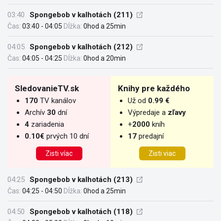
03:40
Spongebob v kalhotách (211)
Čas:
03:40 - 04:05
Dĺžka:
0hod a 25min
04:05
Spongebob v kalhotách (212)
Čas:
04:05 - 04:25
Dĺžka:
0hod a 20min
SledovanieTV.sk
Knihy pre každého
170
TV kanálov
Už od
0.99 €
Archív
30
dní
Výpredaje a
zľavy
4
zariadenia
+
2000
kníh
0.10€
prvých 10 dní
17
predajní
Zisti víac
Zisti viac
04:25
Spongebob v kalhotách (213)
Čas:
04:25 - 04:50
Dĺžka:
0hod a 25min
04:50
Spongebob v kalhotách (118)