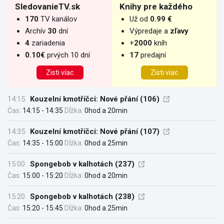
SledovanieTV.sk
Knihy pre každého
170
TV kanálov
Už od
0.99 €
Archív
30
dní
Výpredaje a
zľavy
4
zariadenia
+
2000
kníh
0.10€
prvých 10 dní
17
predajní
Zisti víac
Zisti viac
14:15
Kouzelní kmotříčci: Nové přání (106)
Čas:
14:15 - 14:35
Dĺžka:
0hod a 20min
14:35
Kouzelní kmotříčci: Nové přání (107)
Čas:
14:35 - 15:00
Dĺžka:
0hod a 25min
15:00
Spongebob v kalhotách (237)
Čas:
15:00 - 15:20
Dĺžka:
0hod a 20min
15:20
Spongebob v kalhotách (238)
Čas:
15:20 - 15:45
Dĺžka:
0hod a 25min