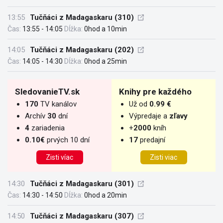
13:55
Tučňáci z Madagaskaru (310)
Čas:
13:55 - 14:05
Dĺžka:
0hod a 10min
14:05
Tučňáci z Madagaskaru (202)
Čas:
14:05 - 14:30
Dĺžka:
0hod a 25min
SledovanieTV.sk
Knihy pre každého
170
TV kanálov
Už od
0.99 €
Archív
30
dní
Výpredaje a
zľavy
4
zariadenia
+
2000
kníh
0.10€
prvých 10 dní
17
predajní
Zisti víac
Zisti viac
14:30
Tučňáci z Madagaskaru (301)
Čas:
14:30 - 14:50
Dĺžka:
0hod a 20min
14:50
Tučňáci z Madagaskaru (307)