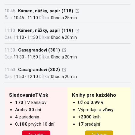
10:45
Kámen, nůžky, papír (118)
Čas:
10:45 - 11:10
Dĺžka:
0hod a 25min
11:10
Kámen, nůžky, papír (119)
Čas:
11:10 - 11:30
Dĺžka:
0hod a 20min
11:30
Casagrandovi (301)
Čas:
11:30 - 11:50
Dĺžka:
0hod a 20min
11:50
Casagrandovi (302)
Čas:
11:50 - 12:10
Dĺžka:
0hod a 20min
SledovanieTV.sk
Knihy pre každého
170
TV kanálov
Už od
0.99 €
Archív
30
dní
Výpredaje a
zľavy
4
zariadenia
+
2000
kníh
0.10€
prvých 10 dní
17
predajní
Zisti víac
Zisti viac