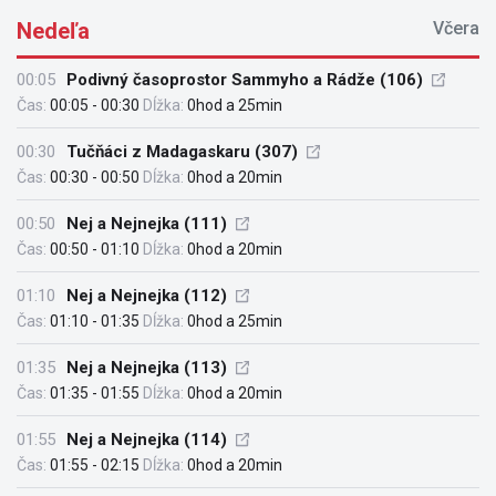
Nedeľa
Včera
00:05
Podivný časoprostor Sammyho a Rádže (106)
Čas:
00:05 - 00:30
Dĺžka:
0hod a 25min
00:30
Tučňáci z Madagaskaru (307)
Čas:
00:30 - 00:50
Dĺžka:
0hod a 20min
00:50
Nej a Nejnejka (111)
Čas:
00:50 - 01:10
Dĺžka:
0hod a 20min
01:10
Nej a Nejnejka (112)
Čas:
01:10 - 01:35
Dĺžka:
0hod a 25min
01:35
Nej a Nejnejka (113)
Čas:
01:35 - 01:55
Dĺžka:
0hod a 20min
01:55
Nej a Nejnejka (114)
Čas:
01:55 - 02:15
Dĺžka:
0hod a 20min