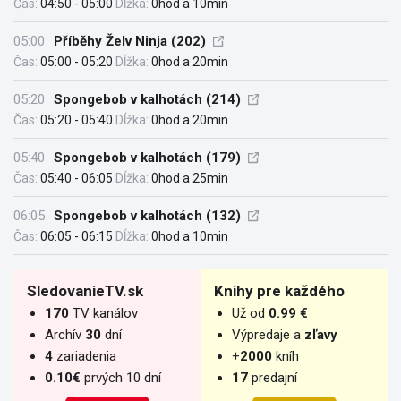
Čas:
04:50 - 05:00
Dĺžka:
0hod a 10min
05:00
Příběhy Želv Ninja (202)
Čas:
05:00 - 05:20
Dĺžka:
0hod a 20min
05:20
Spongebob v kalhotách (214)
Čas:
05:20 - 05:40
Dĺžka:
0hod a 20min
05:40
Spongebob v kalhotách (179)
Čas:
05:40 - 06:05
Dĺžka:
0hod a 25min
06:05
Spongebob v kalhotách (132)
Čas:
06:05 - 06:15
Dĺžka:
0hod a 10min
SledovanieTV.sk
Knihy pre každého
170
TV kanálov
Už od
0.99 €
Archív
30
dní
Výpredaje a
zľavy
4
zariadenia
+
2000
kníh
0.10€
prvých 10 dní
17
predajní