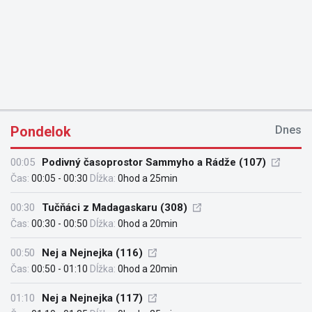
Pondelok
Dnes
00:05
Podivný časoprostor Sammyho a Rádže (107)
Čas:
00:05 - 00:30
Dĺžka:
0hod a 25min
00:30
Tučňáci z Madagaskaru (308)
Čas:
00:30 - 00:50
Dĺžka:
0hod a 20min
00:50
Nej a Nejnejka (116)
Čas:
00:50 - 01:10
Dĺžka:
0hod a 20min
01:10
Nej a Nejnejka (117)