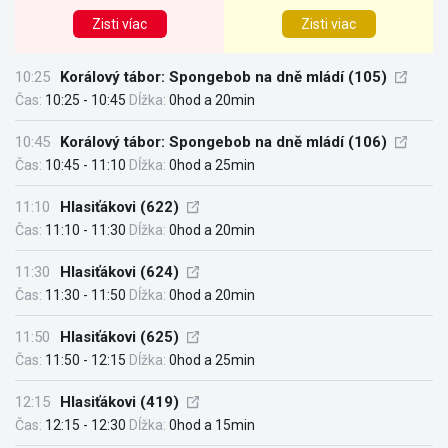
Zisti víac
Zisti viac
10:25
Korálový tábor: Spongebob na dně mládí (105)
Čas:
10:25 - 10:45
Dĺžka:
0hod a 20min
10:45
Korálový tábor: Spongebob na dně mládí (106)
Čas:
10:45 - 11:10
Dĺžka:
0hod a 25min
11:10
Hlasiťákovi (622)
Čas:
11:10 - 11:30
Dĺžka:
0hod a 20min
11:30
Hlasiťákovi (624)
Čas:
11:30 - 11:50
Dĺžka:
0hod a 20min
11:50
Hlasiťákovi (625)
Čas:
11:50 - 12:15
Dĺžka:
0hod a 25min
12:15
Hlasiťákovi (419)
Čas:
12:15 - 12:30
Dĺžka:
0hod a 15min