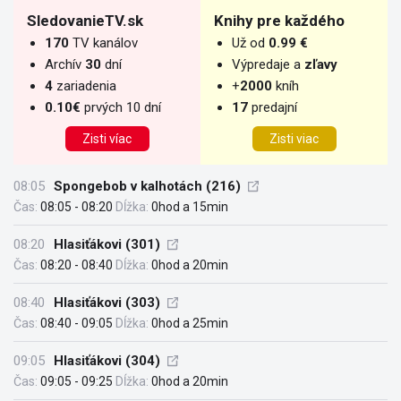
SledovanieTV.sk
Knihy pre každého
170
TV kanálov
Už od
0.99 €
Archív
30
dní
Výpredaje a
zľavy
4
zariadenia
+
2000
kníh
0.10€
prvých 10 dní
17
predajní
Zisti víac
Zisti viac
08:05
Spongebob v kalhotách (216)
Čas:
08:05 - 08:20
Dĺžka:
0hod a 15min
08:20
Hlasiťákovi (301)
Čas:
08:20 - 08:40
Dĺžka:
0hod a 20min
08:40
Hlasiťákovi (303)
Čas:
08:40 - 09:05
Dĺžka:
0hod a 25min
09:05
Hlasiťákovi (304)
Čas:
09:05 - 09:25
Dĺžka:
0hod a 20min