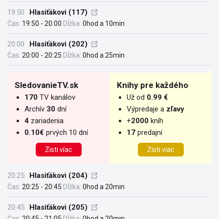
19:50
Hlasiťákovi (117)
Čas:
19:50 - 20:00
Dĺžka:
0hod a 10min
20:00
Hlasiťákovi (202)
Čas:
20:00 - 20:25
Dĺžka:
0hod a 25min
SledovanieTV.sk
Knihy pre každého
170
TV kanálov
Už od
0.99 €
Archív
30
dní
Výpredaje a
zľavy
4
zariadenia
+
2000
kníh
0.10€
prvých 10 dní
17
predajní
Zisti víac
Zisti viac
20:25
Hlasiťákovi (204)
Čas:
20:25 - 20:45
Dĺžka:
0hod a 20min
20:45
Hlasiťákovi (205)
Čas:
20:45 - 21:05
Dĺžka:
0hod a 20min