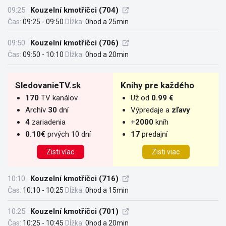
09:25
Kouzelní kmotříčci (704)
Čas:
09:25 - 09:50
Dĺžka:
0hod a 25min
09:50
Kouzelní kmotříčci (706)
Čas:
09:50 - 10:10
Dĺžka:
0hod a 20min
SledovanieTV.sk
Knihy pre každého
170
TV kanálov
Už od
0.99 €
Archív
30
dní
Výpredaje a
zľavy
4
zariadenia
+
2000
kníh
0.10€
prvých 10 dní
17
predajní
Zisti víac
Zisti viac
10:10
Kouzelní kmotříčci (716)
Čas:
10:10 - 10:25
Dĺžka:
0hod a 15min
10:25
Kouzelní kmotříčci (701)
Čas:
10:25 - 10:45
Dĺžka:
0hod a 20min