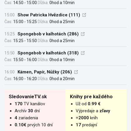
Čas:
14:50 - 15:00
Dĺžka:
0hod a 10min
15:00
Show Patricka Hvězdice (111)
Čas:
15:00 - 15:25
Dĺžka:
0hod a 25min
15:25
Spongebob v kalhotách (286)
Čas:
15:25 - 15:50
Dĺžka:
0hod a 25min
15:50
Spongebob v kalhotách (318)
Čas:
15:50 - 16:00
Dĺžka:
0hod a 10min
16:00
Kámen, Papír, Nůžky (206)
Čas:
16:00 - 16:20
Dĺžka:
0hod a 20min
SledovanieTV.sk
Knihy pre každého
170
TV kanálov
Už od
0.99 €
Archív
30
dní
Výpredaje a
zľavy
4
zariadenia
+
2000
kníh
0.10€
prvých 10 dní
17
predajní