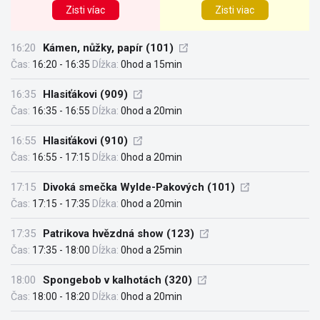
Zisti víac
Zisti viac
16:20
Kámen, nůžky, papír (101)
Čas:
16:20 - 16:35
Dĺžka:
0hod a 15min
16:35
Hlasiťákovi (909)
Čas:
16:35 - 16:55
Dĺžka:
0hod a 20min
16:55
Hlasiťákovi (910)
Čas:
16:55 - 17:15
Dĺžka:
0hod a 20min
17:15
Divoká smečka Wylde-Pakových (101)
Čas:
17:15 - 17:35
Dĺžka:
0hod a 20min
17:35
Patrikova hvězdná show (123)
Čas:
17:35 - 18:00
Dĺžka:
0hod a 25min
18:00
Spongebob v kalhotách (320)
Čas:
18:00 - 18:20
Dĺžka:
0hod a 20min