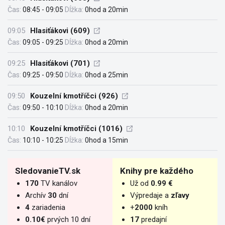
Čas:
08:45 - 09:05
Dĺžka:
0hod a 20min
09:05
Hlasiťákovi (609)
Čas:
09:05 - 09:25
Dĺžka:
0hod a 20min
09:25
Hlasiťákovi (701)
Čas:
09:25 - 09:50
Dĺžka:
0hod a 25min
09:50
Kouzelní kmotříčci (926)
Čas:
09:50 - 10:10
Dĺžka:
0hod a 20min
10:10
Kouzelní kmotříčci (1016)
Čas:
10:10 - 10:25
Dĺžka:
0hod a 15min
SledovanieTV.sk
Knihy pre každého
170
TV kanálov
Už od
0.99 €
Archív
30
dní
Výpredaje a
zľavy
4
zariadenia
+
2000
kníh
0.10€
prvých 10 dní
17
predajní