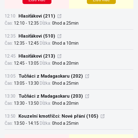
12:10
Hlasiťákovi (211)
Čas:
12:10 - 12:35
Dĺžka:
0hod a 25min
12:35
Hlasiťákovi (510)
Čas:
12:35 - 12:45
Dĺžka:
0hod a 10min
12:45
Hlasiťákovi (213)
Čas:
12:45 - 13:05
Dĺžka:
0hod a 20min
13:05
Tučňáci z Madagaskaru (202)
Čas:
13:05 - 13:30
Dĺžka:
0hod a 25min
13:30
Tučňáci z Madagaskaru (203)
Čas:
13:30 - 13:50
Dĺžka:
0hod a 20min
13:50
Kouzelní kmotříčci: Nové přání (105)
Čas:
13:50 - 14:15
Dĺžka:
0hod a 25min