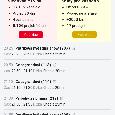
SledovanieTV.sk
Knihy pre každého
170
TV kanálov
Už od
0.99 €
Archív
30
dní
Výpredaje a
zľavy
4
zariadenia
+
2000
kníh
0.10€
prvých 10 dní
17
predajní
Zisti víac
Zisti viac
20:25
Patrikova hvězdná show (207)
Čas:
20:25 - 20:50
Dĺžka:
0hod a 25min
20:50
Casagrandovi (113)
Čas:
20:50 - 21:10
Dĺžka:
0hod a 20min
21:10
Casagrandovi (114)
Čas:
21:10 - 21:30
Dĺžka:
0hod a 20min
21:30
Příběhy želv ninja (212)
Čas:
21:30 - 21:55
Dĺžka:
0hod a 25min