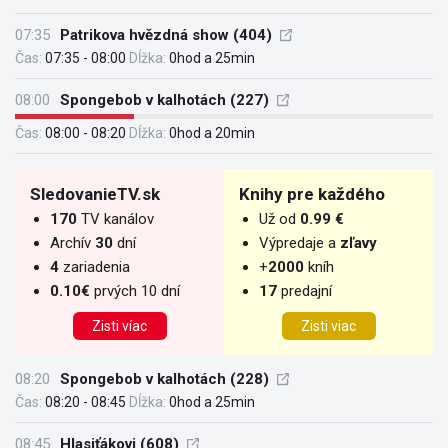
07:35
Patrikova hvězdná show (404)
Čas:
07:35 - 08:00
Dĺžka:
0hod a 25min
08:00
Spongebob v kalhotách (227)
Čas:
08:00 - 08:20
Dĺžka:
0hod a 20min
SledovanieTV.sk
Knihy pre každého
170
TV kanálov
Už od
0.99 €
Archív
30
dní
Výpredaje a
zľavy
4
zariadenia
+
2000
kníh
0.10€
prvých 10 dní
17
predajní
Zisti víac
Zisti viac
08:20
Spongebob v kalhotách (228)
Čas:
08:20 - 08:45
Dĺžka:
0hod a 25min
08:45
Hlasiťákovi (608)