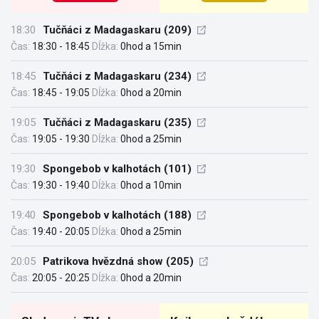
18:30
Tučňáci z Madagaskaru (209)
Čas:
18:30 - 18:45
Dĺžka:
0hod a 15min
18:45
Tučňáci z Madagaskaru (234)
Čas:
18:45 - 19:05
Dĺžka:
0hod a 20min
19:05
Tučňáci z Madagaskaru (235)
Čas:
19:05 - 19:30
Dĺžka:
0hod a 25min
19:30
Spongebob v kalhotách (101)
Čas:
19:30 - 19:40
Dĺžka:
0hod a 10min
19:40
Spongebob v kalhotách (188)
Čas:
19:40 - 20:05
Dĺžka:
0hod a 25min
20:05
Patrikova hvězdná show (205)
Čas:
20:05 - 20:25
Dĺžka:
0hod a 20min