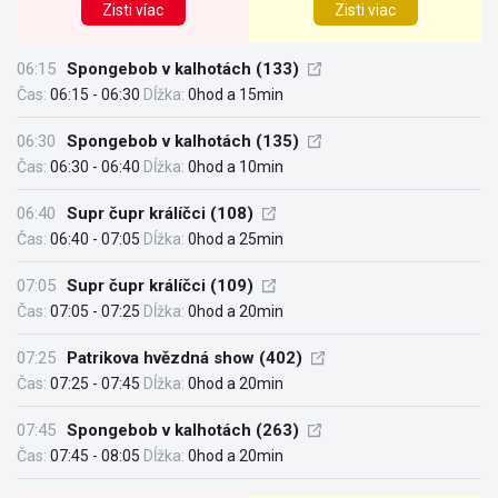
Zisti víac
Zisti viac
06:15
Spongebob v kalhotách (133)
Čas:
06:15 - 06:30
Dĺžka:
0hod a 15min
06:30
Spongebob v kalhotách (135)
Čas:
06:30 - 06:40
Dĺžka:
0hod a 10min
06:40
Supr čupr králíčci (108)
Čas:
06:40 - 07:05
Dĺžka:
0hod a 25min
07:05
Supr čupr králíčci (109)
Čas:
07:05 - 07:25
Dĺžka:
0hod a 20min
07:25
Patrikova hvězdná show (402)
Čas:
07:25 - 07:45
Dĺžka:
0hod a 20min
07:45
Spongebob v kalhotách (263)
Čas:
07:45 - 08:05
Dĺžka:
0hod a 20min