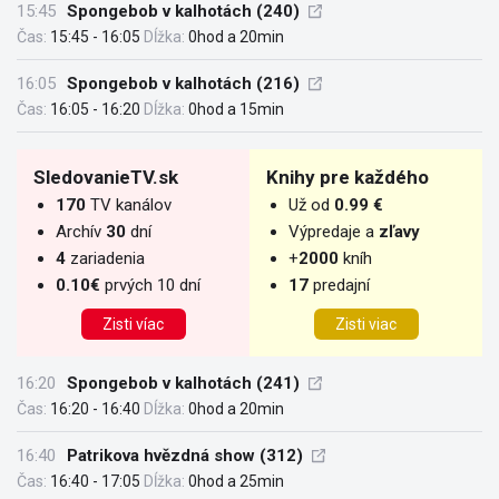
15:45
Spongebob v kalhotách (240)
Čas:
15:45 - 16:05
Dĺžka:
0hod a 20min
16:05
Spongebob v kalhotách (216)
Čas:
16:05 - 16:20
Dĺžka:
0hod a 15min
SledovanieTV.sk
Knihy pre každého
170
TV kanálov
Už od
0.99 €
Archív
30
dní
Výpredaje a
zľavy
4
zariadenia
+
2000
kníh
0.10€
prvých 10 dní
17
predajní
Zisti víac
Zisti viac
16:20
Spongebob v kalhotách (241)
Čas:
16:20 - 16:40
Dĺžka:
0hod a 20min
16:40
Patrikova hvězdná show (312)
Čas:
16:40 - 17:05
Dĺžka:
0hod a 25min