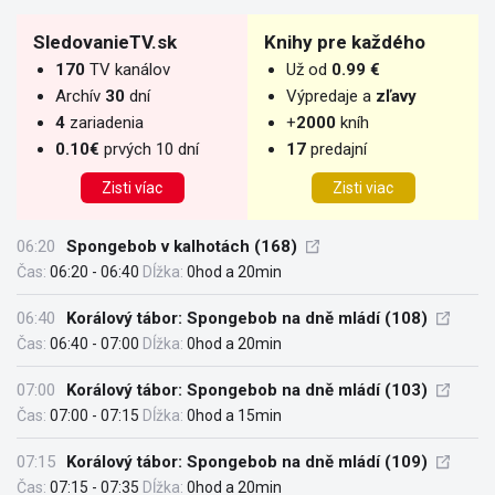
SledovanieTV.sk
Knihy pre každého
170
TV kanálov
Už od
0.99 €
Archív
30
dní
Výpredaje a
zľavy
4
zariadenia
+
2000
kníh
0.10€
prvých 10 dní
17
predajní
Zisti víac
Zisti viac
06:20
Spongebob v kalhotách (168)
Čas:
06:20 - 06:40
Dĺžka:
0hod a 20min
06:40
Korálový tábor: Spongebob na dně mládí (108)
Čas:
06:40 - 07:00
Dĺžka:
0hod a 20min
07:00
Korálový tábor: Spongebob na dně mládí (103)
Čas:
07:00 - 07:15
Dĺžka:
0hod a 15min
07:15
Korálový tábor: Spongebob na dně mládí (109)
Čas:
07:15 - 07:35
Dĺžka:
0hod a 20min