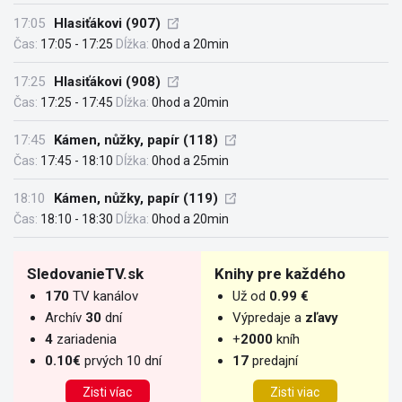
17:05
Hlasiťákovi (907)
Čas:
17:05 - 17:25
Dĺžka:
0hod a 20min
17:25
Hlasiťákovi (908)
Čas:
17:25 - 17:45
Dĺžka:
0hod a 20min
17:45
Kámen, nůžky, papír (118)
Čas:
17:45 - 18:10
Dĺžka:
0hod a 25min
18:10
Kámen, nůžky, papír (119)
Čas:
18:10 - 18:30
Dĺžka:
0hod a 20min
SledovanieTV.sk
Knihy pre každého
170
TV kanálov
Už od
0.99 €
Archív
30
dní
Výpredaje a
zľavy
4
zariadenia
+
2000
kníh
0.10€
prvých 10 dní
17
predajní
Zisti víac
Zisti viac