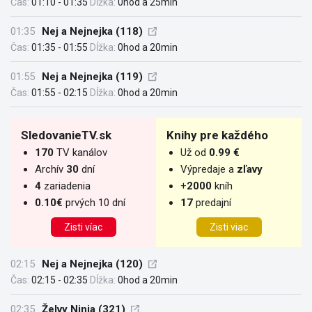
Čas:
01:10 - 01:35
Dĺžka:
0hod a 25min
01:35
Nej a Nejnejka (118)
Čas:
01:35 - 01:55
Dĺžka:
0hod a 20min
01:55
Nej a Nejnejka (119)
Čas:
01:55 - 02:15
Dĺžka:
0hod a 20min
SledovanieTV.sk
Knihy pre každého
170
TV kanálov
Už od
0.99 €
Archív
30
dní
Výpredaje a
zľavy
4
zariadenia
+
2000
kníh
0.10€
prvých 10 dní
17
predajní
Zisti víac
Zisti viac
02:15
Nej a Nejnejka (120)
Čas:
02:15 - 02:35
Dĺžka:
0hod a 20min
02:35
Želvy Ninja (321)