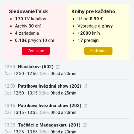
SledovanieTV.sk
Knihy pre každého
170
TV kanálov
Už od
0.99 €
Archív
30
dní
Výpredaje a
zľavy
4
zariadenia
+
2000
kníh
0.10€
prvých 10 dní
17
predajní
Zisti víac
Zisti viac
12:30
Hlasiťákovi (502)
Čas:
12:30 - 12:50
Dĺžka:
0hod a 20min
12:50
Patrikova hvězdná show (202)
Čas:
12:50 - 13:15
Dĺžka:
0hod a 25min
13:15
Patrikova hvězdná show (203)
Čas:
13:15 - 13:35
Dĺžka:
0hod a 20min
13:35
Tučňáci z Madagaskaru (201)
Čas:
13:35 - 13:55
Dĺžka:
0hod a 20min