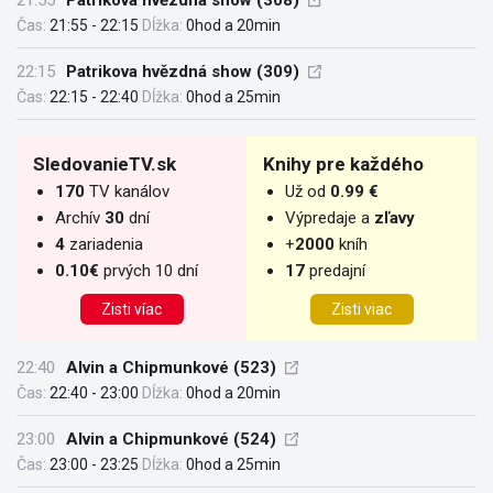
21:55
Patrikova hvězdná show (308)
Čas:
21:55 - 22:15
Dĺžka:
0hod a 20min
22:15
Patrikova hvězdná show (309)
Čas:
22:15 - 22:40
Dĺžka:
0hod a 25min
SledovanieTV.sk
Knihy pre každého
170
TV kanálov
Už od
0.99 €
Archív
30
dní
Výpredaje a
zľavy
4
zariadenia
+
2000
kníh
0.10€
prvých 10 dní
17
predajní
Zisti víac
Zisti viac
22:40
Alvin a Chipmunkové (523)
Čas:
22:40 - 23:00
Dĺžka:
0hod a 20min
23:00
Alvin a Chipmunkové (524)
Čas:
23:00 - 23:25
Dĺžka:
0hod a 25min