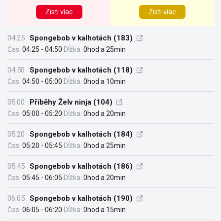
Zisti víac
Zisti viac
04:25
Spongebob v kalhotách (183)
Čas:
04:25 - 04:50
Dĺžka:
0hod a 25min
04:50
Spongebob v kalhotách (118)
Čas:
04:50 - 05:00
Dĺžka:
0hod a 10min
05:00
Příběhy Želv ninja (104)
Čas:
05:00 - 05:20
Dĺžka:
0hod a 20min
05:20
Spongebob v kalhotách (184)
Čas:
05:20 - 05:45
Dĺžka:
0hod a 25min
05:45
Spongebob v kalhotách (186)
Čas:
05:45 - 06:05
Dĺžka:
0hod a 20min
06:05
Spongebob v kalhotách (190)
Čas:
06:05 - 06:20
Dĺžka:
0hod a 15min