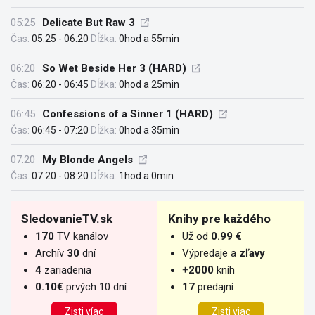
05:25
Delicate But Raw 3
Čas:
05:25 - 06:20
Dĺžka:
0hod a 55min
06:20
So Wet Beside Her 3 (HARD)
Čas:
06:20 - 06:45
Dĺžka:
0hod a 25min
06:45
Confessions of a Sinner 1 (HARD)
Čas:
06:45 - 07:20
Dĺžka:
0hod a 35min
07:20
My Blonde Angels
Čas:
07:20 - 08:20
Dĺžka:
1hod a 0min
SledovanieTV.sk
Knihy pre každého
170
TV kanálov
Už od
0.99 €
Archív
30
dní
Výpredaje a
zľavy
4
zariadenia
+
2000
kníh
0.10€
prvých 10 dní
17
predajní
Zisti víac
Zisti viac