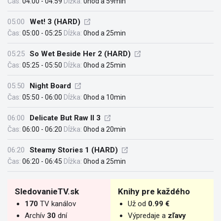
Čas:
04:00 - 04:59
Dĺžka:
0hod a 59min
05:00
Wet! 3 (HARD)
Čas:
05:00 - 05:25
Dĺžka:
0hod a 25min
05:25
So Wet Beside Her 2 (HARD)
Čas:
05:25 - 05:50
Dĺžka:
0hod a 25min
05:50
Night Board
Čas:
05:50 - 06:00
Dĺžka:
0hod a 10min
06:00
Delicate But Raw II 3
Čas:
06:00 - 06:20
Dĺžka:
0hod a 20min
06:20
Steamy Stories 1 (HARD)
Čas:
06:20 - 06:45
Dĺžka:
0hod a 25min
SledovanieTV.sk
Knihy pre každého
170
TV kanálov
Už od
0.99 €
Archív
30
dní
Výpredaje a
zľavy