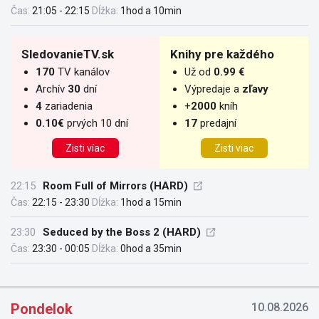
Čas:
21:05 - 22:15
Dĺžka:
1hod a 10min
SledovanieTV.sk
Knihy pre každého
170
TV kanálov
Už od
0.99 €
Archív
30
dní
Výpredaje a
zľavy
4
zariadenia
+
2000
kníh
0.10€
prvých 10 dní
17
predajní
Zisti víac
Zisti viac
22:15
Room Full of Mirrors (HARD)
Čas:
22:15 - 23:30
Dĺžka:
1hod a 15min
23:30
Seduced by the Boss 2 (HARD)
Čas:
23:30 - 00:05
Dĺžka:
0hod a 35min
Pondelok
10.08.2026