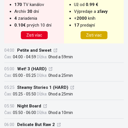
170
TV kanálov
Už od
0.99 €
Archív
30
dní
Výpredaje a
zľavy
4
zariadenia
+
2000
kníh
0.10€
prvých 10 dní
17
predajní
Zisti víac
Zisti viac
04:00
Petite and Sweet
Čas:
04:00 - 04:59
Dĺžka:
0hod a 59min
05:00
Wet! 3 (HARD)
Čas:
05:00 - 05:25
Dĺžka:
0hod a 25min
05:25
Steamy Stories 1 (HARD)
Čas:
05:25 - 05:50
Dĺžka:
0hod a 25min
05:50
Night Board
Čas:
05:50 - 06:00
Dĺžka:
0hod a 10min
06:00
Delicate But Raw 2