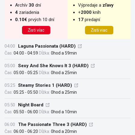
Archív
30
dní
Výpredaje a
zľavy
4
zariadenia
+
2000
kníh
0.10€
prvých 10 dní
17
predajní
Zisti víac
Zisti viac
04:00
Laguna Passionata (HARD)
Čas:
04:00 - 04:59
Dĺžka:
0hod a 59min
05:00
Sexy And She Knows It 3 (HARD)
Čas:
05:00 - 05:25
Dĺžka:
0hod a 25min
05:25
Steamy Stories 1 (HARD)
Čas:
05:25 - 05:50
Dĺžka:
0hod a 25min
05:50
Night Board
Čas:
05:50 - 06:00
Dĺžka:
0hod a 10min
06:00
The Passionate Three 3 (HARD)
Čas:
06:00 - 06:20
Dĺžka:
0hod a 20min