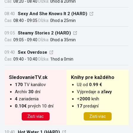
Čas:
08:20 - 08:40
Dĺžka:
0hod a 20min
08:40
Sexy And She Knows It 2 (HARD)
Čas:
08:40 - 09:05
Dĺžka:
0hod a 25min
09:05
Steamy Stories 2 (HARD)
Čas:
09:05 - 09:40
Dĺžka:
0hod a 35min
09:40
Sex Overdose
Čas:
09:40 - 10:40
Dĺžka:
1hod a 0min
SledovanieTV.sk
Knihy pre každého
170
TV kanálov
Už od
0.99 €
Archív
30
dní
Výpredaje a
zľavy
4
zariadenia
+
2000
kníh
0.10€
prvých 10 dní
17
predajní
Zisti víac
Zisti viac
10:40
Hot Water 1 (HARD)