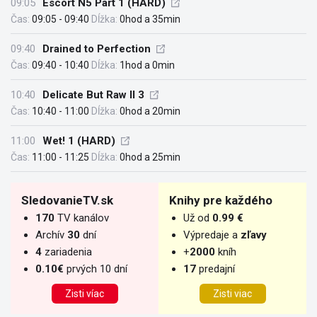
09:05
Escort N5 Part 1 (HARD)
Čas:
09:05 - 09:40
Dĺžka:
0hod a 35min
09:40
Drained to Perfection
Čas:
09:40 - 10:40
Dĺžka:
1hod a 0min
10:40
Delicate But Raw II 3
Čas:
10:40 - 11:00
Dĺžka:
0hod a 20min
11:00
Wet! 1 (HARD)
Čas:
11:00 - 11:25
Dĺžka:
0hod a 25min
SledovanieTV.sk
Knihy pre každého
170
TV kanálov
Už od
0.99 €
Archív
30
dní
Výpredaje a
zľavy
4
zariadenia
+
2000
kníh
0.10€
prvých 10 dní
17
predajní
Zisti víac
Zisti viac