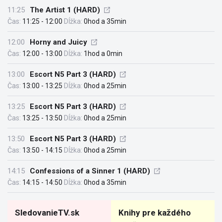
11:25
The Artist 1 (HARD)
Čas:
11:25 - 12:00
Dĺžka:
0hod a 35min
12:00
Horny and Juicy
Čas:
12:00 - 13:00
Dĺžka:
1hod a 0min
13:00
Escort N5 Part 3 (HARD)
Čas:
13:00 - 13:25
Dĺžka:
0hod a 25min
13:25
Escort N5 Part 3 (HARD)
Čas:
13:25 - 13:50
Dĺžka:
0hod a 25min
13:50
Escort N5 Part 3 (HARD)
Čas:
13:50 - 14:15
Dĺžka:
0hod a 25min
14:15
Confessions of a Sinner 1 (HARD)
Čas:
14:15 - 14:50
Dĺžka:
0hod a 35min
SledovanieTV.sk
Knihy pre každého