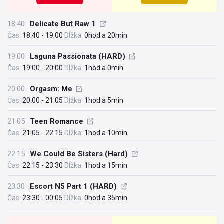
18:40
Delicate But Raw 1
Čas:
18:40 - 19:00
Dĺžka:
0hod a 20min
19:00
Laguna Passionata (HARD)
Čas:
19:00 - 20:00
Dĺžka:
1hod a 0min
20:00
Orgasm: Me
Čas:
20:00 - 21:05
Dĺžka:
1hod a 5min
21:05
Teen Romance
Čas:
21:05 - 22:15
Dĺžka:
1hod a 10min
22:15
We Could Be Sisters (Hard)
Čas:
22:15 - 23:30
Dĺžka:
1hod a 15min
23:30
Escort N5 Part 1 (HARD)
Čas:
23:30 - 00:05
Dĺžka:
0hod a 35min