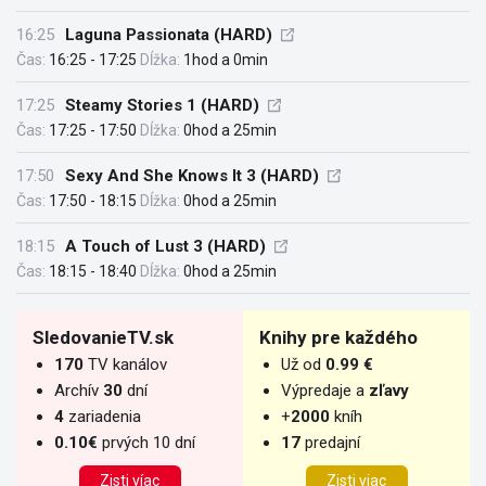
16:25
Laguna Passionata (HARD)
Čas:
16:25 - 17:25
Dĺžka:
1hod a 0min
17:25
Steamy Stories 1 (HARD)
Čas:
17:25 - 17:50
Dĺžka:
0hod a 25min
17:50
Sexy And She Knows It 3 (HARD)
Čas:
17:50 - 18:15
Dĺžka:
0hod a 25min
18:15
A Touch of Lust 3 (HARD)
Čas:
18:15 - 18:40
Dĺžka:
0hod a 25min
SledovanieTV.sk
Knihy pre každého
170
TV kanálov
Už od
0.99 €
Archív
30
dní
Výpredaje a
zľavy
4
zariadenia
+
2000
kníh
0.10€
prvých 10 dní
17
predajní
Zisti víac
Zisti viac