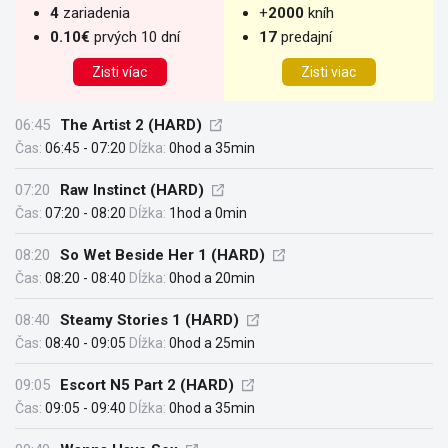
4
zariadenia
+
2000
kníh
0.10€
prvých 10 dní
17
predajní
Zisti víac
Zisti viac
06:45
The Artist 2 (HARD)
Čas:
06:45 - 07:20
Dĺžka:
0hod a 35min
07:20
Raw Instinct (HARD)
Čas:
07:20 - 08:20
Dĺžka:
1hod a 0min
08:20
So Wet Beside Her 1 (HARD)
Čas:
08:20 - 08:40
Dĺžka:
0hod a 20min
08:40
Steamy Stories 1 (HARD)
Čas:
08:40 - 09:05
Dĺžka:
0hod a 25min
09:05
Escort N5 Part 2 (HARD)
Čas:
09:05 - 09:40
Dĺžka:
0hod a 35min