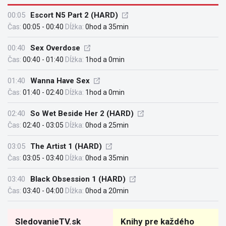
00:05
Escort N5 Part 2 (HARD)
Čas:
00:05 - 00:40
Dĺžka:
0hod a 35min
00:40
Sex Overdose
Čas:
00:40 - 01:40
Dĺžka:
1hod a 0min
01:40
Wanna Have Sex
Čas:
01:40 - 02:40
Dĺžka:
1hod a 0min
02:40
So Wet Beside Her 2 (HARD)
Čas:
02:40 - 03:05
Dĺžka:
0hod a 25min
03:05
The Artist 1 (HARD)
Čas:
03:05 - 03:40
Dĺžka:
0hod a 35min
03:40
Black Obsession 1 (HARD)
Čas:
03:40 - 04:00
Dĺžka:
0hod a 20min
SledovanieTV.sk
Knihy pre každého