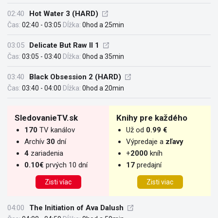
02:40
Hot Water 3 (HARD)
Čas:
02:40 - 03:05
Dĺžka:
0hod a 25min
03:05
Delicate But Raw II 1
Čas:
03:05 - 03:40
Dĺžka:
0hod a 35min
03:40
Black Obsession 2 (HARD)
Čas:
03:40 - 04:00
Dĺžka:
0hod a 20min
SledovanieTV.sk
Knihy pre každého
170
TV kanálov
Už od
0.99 €
Archív
30
dní
Výpredaje a
zľavy
4
zariadenia
+
2000
kníh
0.10€
prvých 10 dní
17
predajní
Zisti víac
Zisti viac
04:00
The Initiation of Ava Dalush