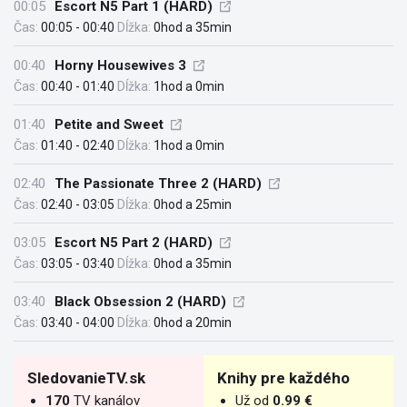
00:05
Escort N5 Part 1 (HARD)
Čas:
00:05 - 00:40
Dĺžka:
0hod a 35min
00:40
Horny Housewives 3
Čas:
00:40 - 01:40
Dĺžka:
1hod a 0min
01:40
Petite and Sweet
Čas:
01:40 - 02:40
Dĺžka:
1hod a 0min
02:40
The Passionate Three 2 (HARD)
Čas:
02:40 - 03:05
Dĺžka:
0hod a 25min
03:05
Escort N5 Part 2 (HARD)
Čas:
03:05 - 03:40
Dĺžka:
0hod a 35min
03:40
Black Obsession 2 (HARD)
Čas:
03:40 - 04:00
Dĺžka:
0hod a 20min
SledovanieTV.sk
Knihy pre každého
170
TV kanálov
Už od
0.99 €