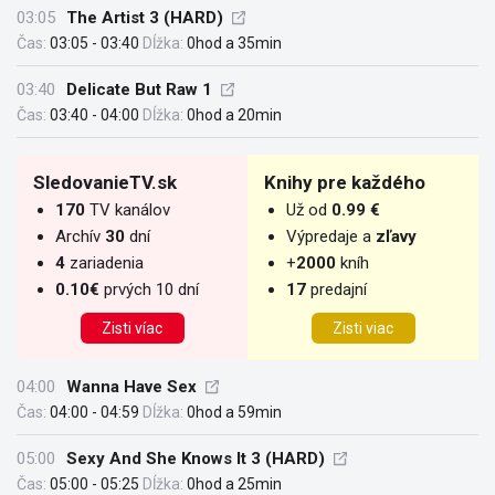
03:05
The Artist 3 (HARD)
Čas:
03:05 - 03:40
Dĺžka:
0hod a 35min
03:40
Delicate But Raw 1
Čas:
03:40 - 04:00
Dĺžka:
0hod a 20min
SledovanieTV.sk
Knihy pre každého
170
TV kanálov
Už od
0.99 €
Archív
30
dní
Výpredaje a
zľavy
4
zariadenia
+
2000
kníh
0.10€
prvých 10 dní
17
predajní
Zisti víac
Zisti viac
04:00
Wanna Have Sex
Čas:
04:00 - 04:59
Dĺžka:
0hod a 59min
05:00
Sexy And She Knows It 3 (HARD)
Čas:
05:00 - 05:25
Dĺžka:
0hod a 25min