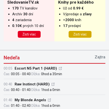
SledovanieTV.sk
Knihy pre každého
170
TV kanálov
Už od
0.99 €
Archív
30
dní
Výpredaje a
zľavy
4
zariadenia
+
2000
kníh
0.10€
prvých 10 dní
17
predajní
Zisti víac
Zisti viac
Nedeľa
Zajtra
00:05
Escort N5 Part 1 (HARD)
Čas:
00:05 - 00:40
Dĺžka:
0hod a 35min
00:40
Raw Instinct (HARD)
Čas:
00:40 - 01:40
Dĺžka:
1hod a 0min
01:40
My Blonde Angels
Čas:
01:40 - 02:40
Dĺžka:
1hod a 0min