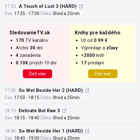
17:25
A Touch of Lust 3 (HARD)
Čas:
17:25 - 17:50
Dĺžka:
0hod a 25min
SledovanieTV.sk
Knihy pre každého
170
TV kanálov
Už od
0.99 €
Archív
30
dní
Výpredaje a
zľavy
4
zariadenia
+
2000
kníh
0.10€
prvých 10 dní
17
predajní
Zisti víac
Zisti viac
17:50
So Wet Beside Her 2 (HARD)
Čas:
17:50 - 18:15
Dĺžka:
0hod a 25min
18:15
Delicate But Raw 3
Čas:
18:15 - 18:40
Dĺžka:
0hod a 25min
18:40
So Wet Beside Her 1 (HARD)
Čas:
18:40 - 19:00
Dĺžka:
0hod a 20min