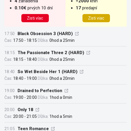
4
zariadenia
+
2000
kníh
0.10€
prvých 10 dní
17
predajní
Zisti víac
Zisti viac
17:50
Black Obsession 3 (HARD)
Čas:
17:50 - 18:15
Dĺžka:
0hod a 25min
18:15
The Passionate Three 2 (HARD)
Čas:
18:15 - 18:40
Dĺžka:
0hod a 25min
18:40
So Wet Beside Her 1 (HARD)
Čas:
18:40 - 19:00
Dĺžka:
0hod a 20min
19:00
Drained to Perfection
Čas:
19:00 - 20:00
Dĺžka:
1hod a 0min
20:00
Only 18
Čas:
20:00 - 21:05
Dĺžka:
1hod a 5min
21:05
Teen Romance