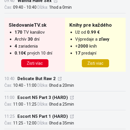
09:40
Wanna Have Sex
Čas:
09:40 - 10:40
Dĺžka:
1hod a 0min
SledovanieTV.sk
Knihy pre každého
170
TV kanálov
Už od
0.99 €
Archív
30
dní
Výpredaje a
zľavy
4
zariadenia
+
2000
kníh
0.10€
prvých 10 dní
17
predajní
Zisti víac
Zisti viac
10:40
Delicate But Raw 2
Čas:
10:40 - 11:00
Dĺžka:
0hod a 20min
11:00
Escort N5 Part 3 (HARD)
Čas:
11:00 - 11:25
Dĺžka:
0hod a 25min
11:25
Escort N5 Part 1 (HARD)
Čas:
11:25 - 12:00
Dĺžka:
0hod a 35min