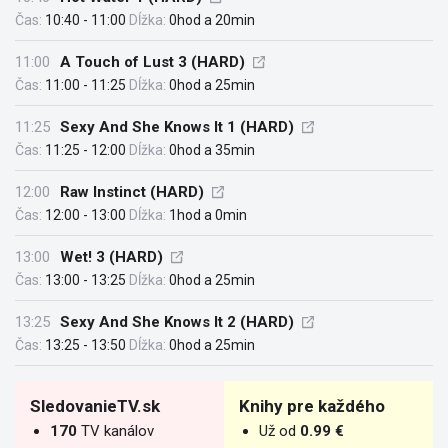
Čas:
10:40 - 11:00
Dĺžka:
0hod a 20min
11:00
A Touch of Lust 3 (HARD)
Čas:
11:00 - 11:25
Dĺžka:
0hod a 25min
11:25
Sexy And She Knows It 1 (HARD)
Čas:
11:25 - 12:00
Dĺžka:
0hod a 35min
12:00
Raw Instinct (HARD)
Čas:
12:00 - 13:00
Dĺžka:
1hod a 0min
13:00
Wet! 3 (HARD)
Čas:
13:00 - 13:25
Dĺžka:
0hod a 25min
13:25
Sexy And She Knows It 2 (HARD)
Čas:
13:25 - 13:50
Dĺžka:
0hod a 25min
SledovanieTV.sk
Knihy pre každého
170
TV kanálov
Už od
0.99 €