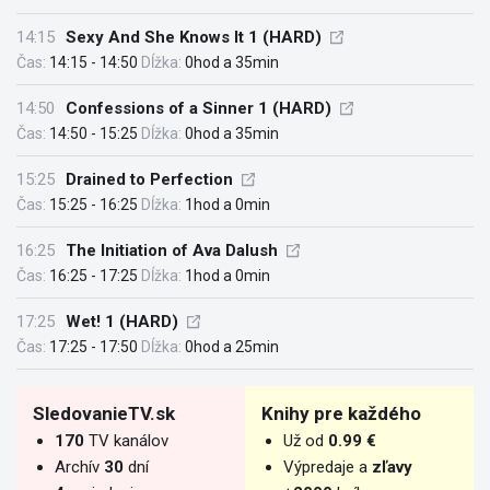
14:15
Sexy And She Knows It 1 (HARD)
Čas:
14:15 - 14:50
Dĺžka:
0hod a 35min
14:50
Confessions of a Sinner 1 (HARD)
Čas:
14:50 - 15:25
Dĺžka:
0hod a 35min
15:25
Drained to Perfection
Čas:
15:25 - 16:25
Dĺžka:
1hod a 0min
16:25
The Initiation of Ava Dalush
Čas:
16:25 - 17:25
Dĺžka:
1hod a 0min
17:25
Wet! 1 (HARD)
Čas:
17:25 - 17:50
Dĺžka:
0hod a 25min
SledovanieTV.sk
Knihy pre každého
170
TV kanálov
Už od
0.99 €
Archív
30
dní
Výpredaje a
zľavy