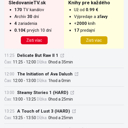
SledovanieTV.sk
Knihy pre každého
170
TV kanálov
Už od
0.99 €
Archív
30
dní
Výpredaje a
zľavy
4
zariadenia
+
2000
kníh
0.10€
prvých 10 dní
17
predajní
Zisti víac
Zisti viac
11:25
Delicate But Raw II 1
Čas:
11:25 - 12:00
Dĺžka:
0hod a 35min
12:00
The Initiation of Ava Dalush
Čas:
12:00 - 13:00
Dĺžka:
1hod a 0min
13:00
Steamy Stories 1 (HARD)
Čas:
13:00 - 13:25
Dĺžka:
0hod a 25min
13:25
A Touch of Lust 3 (HARD)
Čas:
13:25 - 13:50
Dĺžka:
0hod a 25min