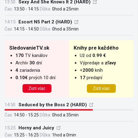
13:50
Sexy And She Knows It 2 (HARD)
Čas:
13:50 - 14:15
Dĺžka:
0hod a 25min
14:15
Escort N5 Part 2 (HARD)
Čas:
14:15 - 14:50
Dĺžka:
0hod a 35min
SledovanieTV.sk
Knihy pre každého
170
TV kanálov
Už od
0.99 €
Archív
30
dní
Výpredaje a
zľavy
4
zariadenia
+
2000
kníh
0.10€
prvých 10 dní
17
predajní
Zisti víac
Zisti viac
14:50
Seduced by the Boss 2 (HARD)
Čas:
14:50 - 15:25
Dĺžka:
0hod a 35min
15:25
Horny and Juicy
Čas:
15:25 - 16:25
Dĺžka:
1hod a 0min