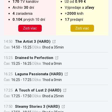
170
TV kanálov
Už od
0.99 €
Archív
30
dní
Výpredaje a
zľavy
4
zariadenia
+
2000
kníh
0.10€
prvých 10 dní
17
predajní
Zisti víac
Zisti viac
14:50
The Artist 3 (HARD)
Čas:
14:50 - 15:25
Dĺžka:
0hod a 35min
15:25
Drained to Perfection
Čas:
15:25 - 16:25
Dĺžka:
1hod a 0min
16:25
Laguna Passionata (HARD)
Čas:
16:25 - 17:25
Dĺžka:
1hod a 0min
17:25
A Touch of Lust 2 (HARD)
Čas:
17:25 - 17:50
Dĺžka:
0hod a 25min
17:50
Steamy Stories 3 (HARD)