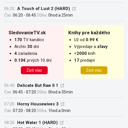
06:20
A Touch of Lust 2 (HARD)
Čas:
06:20 - 06:45
Dĺžka:
0hod a 25min
SledovanieTV.sk
Knihy pre každého
170
TV kanálov
Už od
0.99 €
Archív
30
dní
Výpredaje a
zľavy
4
zariadenia
+
2000
kníh
0.10€
prvých 10 dní
17
predajní
Zisti víac
Zisti viac
06:45
Delicate But Raw II 1
Čas:
06:45 - 07:20
Dĺžka:
0hod a 35min
07:20
Horny Housewives 3
Čas:
07:20 - 08:20
Dĺžka:
1hod a 0min
08:20
Hot Water 1 (HARD)