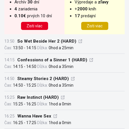
Archív
30
dní
Výpredaje a
zľavy
4
zariadenia
+
2000
kníh
0.10€
prvých 10 dní
17
predajní
Zisti víac
Zisti viac
13:50
So Wet Beside Her 2 (HARD)
Čas:
13:50 - 14:15
Dĺžka:
0hod a 25min
14:15
Confessions of a Sinner 1 (HARD)
Čas:
14:15 - 14:50
Dĺžka:
0hod a 35min
14:50
Steamy Stories 2 (HARD)
Čas:
14:50 - 15:25
Dĺžka:
0hod a 35min
15:25
Raw Instinct (HARD)
Čas:
15:25 - 16:25
Dĺžka:
1hod a 0min
16:25
Wanna Have Sex
Čas:
16:25 - 17:25
Dĺžka:
1hod a 0min