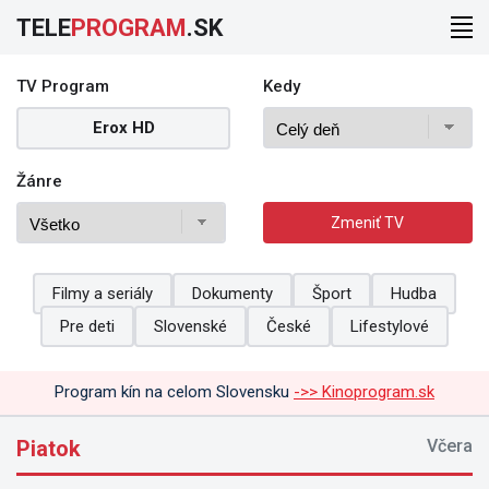
TELE
PROGRAM
.SK
TV Program
Kedy
Erox HD
Žánre
Zmeniť TV
Filmy a seriály
Dokumenty
Šport
Hudba
Pre deti
Slovenské
České
Lifestylové
Program kín na celom Slovensku
->> Kinoprogram.sk
Piatok
Včera