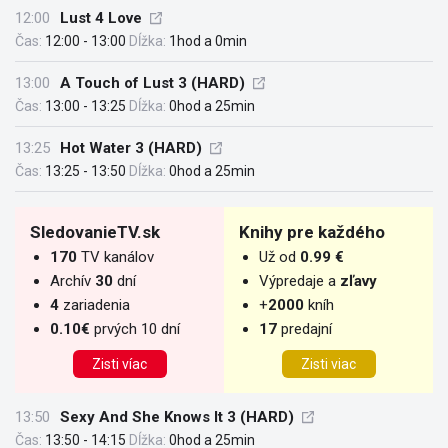
12:00
Lust 4 Love
Čas:
12:00 - 13:00
Dĺžka:
1hod a 0min
13:00
A Touch of Lust 3 (HARD)
Čas:
13:00 - 13:25
Dĺžka:
0hod a 25min
13:25
Hot Water 3 (HARD)
Čas:
13:25 - 13:50
Dĺžka:
0hod a 25min
SledovanieTV.sk
Knihy pre každého
170
TV kanálov
Už od
0.99 €
Archív
30
dní
Výpredaje a
zľavy
4
zariadenia
+
2000
kníh
0.10€
prvých 10 dní
17
predajní
Zisti víac
Zisti viac
13:50
Sexy And She Knows It 3 (HARD)
Čas:
13:50 - 14:15
Dĺžka:
0hod a 25min