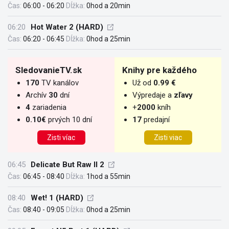
Čas:
06:00 - 06:20
Dĺžka:
0hod a 20min
06:20
Hot Water 2 (HARD)
Čas:
06:20 - 06:45
Dĺžka:
0hod a 25min
SledovanieTV.sk
Knihy pre každého
170
TV kanálov
Už od
0.99 €
Archív
30
dní
Výpredaje a
zľavy
4
zariadenia
+
2000
kníh
0.10€
prvých 10 dní
17
predajní
Zisti víac
Zisti viac
06:45
Delicate But Raw II 2
Čas:
06:45 - 08:40
Dĺžka:
1hod a 55min
08:40
Wet! 1 (HARD)
Čas:
08:40 - 09:05
Dĺžka:
0hod a 25min