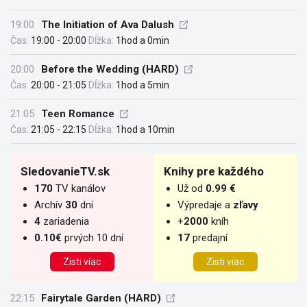
19:00
The Initiation of Ava Dalush
Čas:
19:00 - 20:00
Dĺžka:
1hod a 0min
20:00
Before the Wedding (HARD)
Čas:
20:00 - 21:05
Dĺžka:
1hod a 5min
21:05
Teen Romance
Čas:
21:05 - 22:15
Dĺžka:
1hod a 10min
SledovanieTV.sk
Knihy pre každého
170
TV kanálov
Už od
0.99 €
Archív
30
dní
Výpredaje a
zľavy
4
zariadenia
+
2000
kníh
0.10€
prvých 10 dní
17
predajní
Zisti víac
Zisti viac
22:15
Fairytale Garden (HARD)