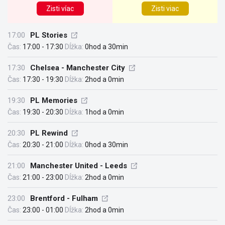
Zisti víac
Zisti viac
17:00
PL Stories
Čas:
17:00 - 17:30
Dĺžka:
0hod a 30min
17:30
Chelsea - Manchester City
Čas:
17:30 - 19:30
Dĺžka:
2hod a 0min
19:30
PL Memories
Čas:
19:30 - 20:30
Dĺžka:
1hod a 0min
20:30
PL Rewind
Čas:
20:30 - 21:00
Dĺžka:
0hod a 30min
21:00
Manchester United - Leeds
Čas:
21:00 - 23:00
Dĺžka:
2hod a 0min
23:00
Brentford - Fulham
Čas:
23:00 - 01:00
Dĺžka:
2hod a 0min