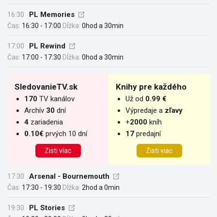
16:30
PL Memories
Čas:
16:30 - 17:00
Dĺžka:
0hod a 30min
17:00
PL Rewind
Čas:
17:00 - 17:30
Dĺžka:
0hod a 30min
SledovanieTV.sk
Knihy pre každého
170
TV kanálov
Už od
0.99 €
Archív
30
dní
Výpredaje a
zľavy
4
zariadenia
+
2000
kníh
0.10€
prvých 10 dní
17
predajní
Zisti víac
Zisti viac
17:30
Arsenal - Bournemouth
Čas:
17:30 - 19:30
Dĺžka:
2hod a 0min
19:30
PL Stories