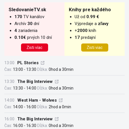
SledovanieTV.sk
Knihy pre každého
170
TV kanálov
Už od
0.99 €
Archív
30
dní
Výpredaje a
zľavy
4
zariadenia
+
2000
kníh
0.10€
prvých 10 dní
17
predajní
Zisti víac
Zisti viac
13:00
PL Stories
Čas:
13:00 - 13:30
Dĺžka:
0hod a 30min
13:30
The Big Interview
Čas:
13:30 - 14:00
Dĺžka:
0hod a 30min
14:00
West Ham - Wolves
Čas:
14:00 - 16:00
Dĺžka:
2hod a 0min
16:00
The Big Interview
Čas:
16:00 - 16:30
Dĺžka:
0hod a 30min