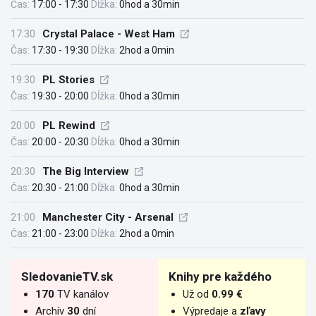
Čas:
17:00 - 17:30
Dĺžka:
0hod a 30min
17:30
Crystal Palace - West Ham
Čas:
17:30 - 19:30
Dĺžka:
2hod a 0min
19:30
PL Stories
Čas:
19:30 - 20:00
Dĺžka:
0hod a 30min
20:00
PL Rewind
Čas:
20:00 - 20:30
Dĺžka:
0hod a 30min
20:30
The Big Interview
Čas:
20:30 - 21:00
Dĺžka:
0hod a 30min
21:00
Manchester City - Arsenal
Čas:
21:00 - 23:00
Dĺžka:
2hod a 0min
SledovanieTV.sk
Knihy pre každého
170
TV kanálov
Už od
0.99 €
Archív
30
dní
Výpredaje a
zľavy