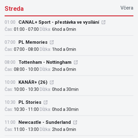
Streda
Včera
01:00
CANAL+ Sport - přestávka ve vysílání
Čas:
01:00 - 07:00
Dĺžka:
6hod a 0min
07:00
PL Memories
Čas:
07:00 - 08:00
Dĺžka:
1hod a 0min
08:00
Tottenham - Nottingham
Čas:
08:00 - 10:00
Dĺžka:
2hod a 0min
10:00
KANÁR+ (26)
Čas:
10:00 - 10:30
Dĺžka:
0hod a 30min
10:30
PL Stories
Čas:
10:30 - 11:00
Dĺžka:
0hod a 30min
11:00
Newcastle - Sunderland
Čas:
11:00 - 13:00
Dĺžka:
2hod a 0min