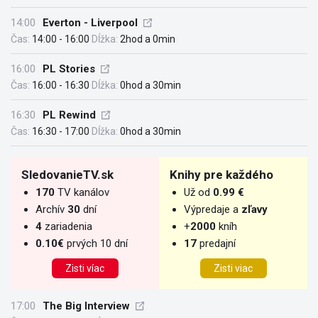
14:00
Everton - Liverpool
Čas:
14:00 - 16:00
Dĺžka:
2hod a 0min
16:00
PL Stories
Čas:
16:00 - 16:30
Dĺžka:
0hod a 30min
16:30
PL Rewind
Čas:
16:30 - 17:00
Dĺžka:
0hod a 30min
SledovanieTV.sk
Knihy pre každého
170
TV kanálov
Už od
0.99 €
Archív
30
dní
Výpredaje a
zľavy
4
zariadenia
+
2000
kníh
0.10€
prvých 10 dní
17
predajní
Zisti víac
Zisti viac
17:00
The Big Interview