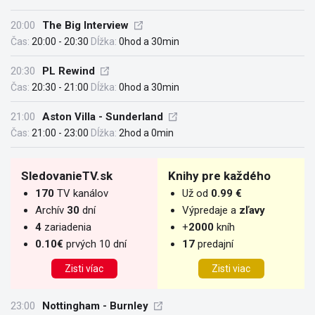
20:00
The Big Interview
Čas:
20:00 - 20:30
Dĺžka:
0hod a 30min
20:30
PL Rewind
Čas:
20:30 - 21:00
Dĺžka:
0hod a 30min
21:00
Aston Villa - Sunderland
Čas:
21:00 - 23:00
Dĺžka:
2hod a 0min
SledovanieTV.sk
Knihy pre každého
170
TV kanálov
Už od
0.99 €
Archív
30
dní
Výpredaje a
zľavy
4
zariadenia
+
2000
kníh
0.10€
prvých 10 dní
17
predajní
Zisti víac
Zisti viac
23:00
Nottingham - Burnley