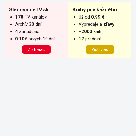
SledovanieTV.sk
Knihy pre každého
170
TV kanálov
Už od
0.99 €
Archív
30
dní
Výpredaje a
zľavy
4
zariadenia
+
2000
kníh
0.10€
prvých 10 dní
17
predajní
Zisti víac
Zisti viac