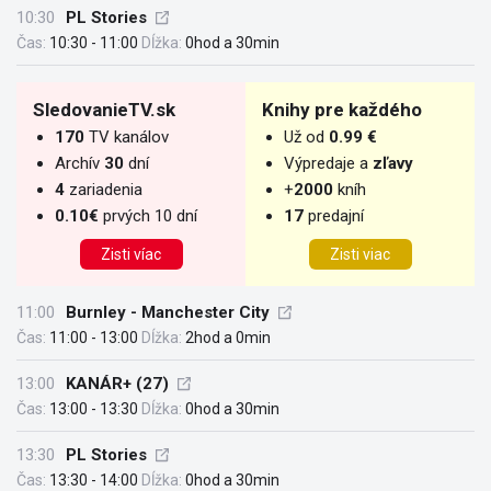
10:30
PL Stories
Čas:
10:30 - 11:00
Dĺžka:
0hod a 30min
SledovanieTV.sk
Knihy pre každého
170
TV kanálov
Už od
0.99 €
Archív
30
dní
Výpredaje a
zľavy
4
zariadenia
+
2000
kníh
0.10€
prvých 10 dní
17
predajní
Zisti víac
Zisti viac
11:00
Burnley - Manchester City
Čas:
11:00 - 13:00
Dĺžka:
2hod a 0min
13:00
KANÁR+ (27)
Čas:
13:00 - 13:30
Dĺžka:
0hod a 30min
13:30
PL Stories
Čas:
13:30 - 14:00
Dĺžka:
0hod a 30min