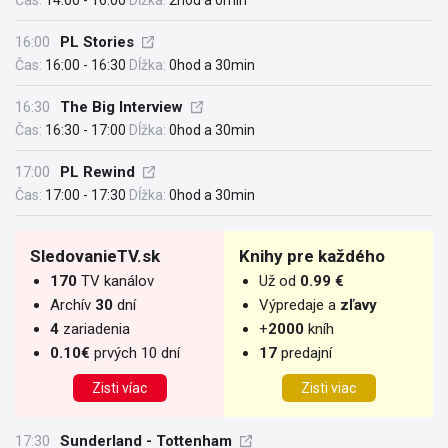
Čas:
14:00 - 16:00
Dĺžka:
2hod a 0min
16:00
PL Stories
Čas:
16:00 - 16:30
Dĺžka:
0hod a 30min
16:30
The Big Interview
Čas:
16:30 - 17:00
Dĺžka:
0hod a 30min
17:00
PL Rewind
Čas:
17:00 - 17:30
Dĺžka:
0hod a 30min
SledovanieTV.sk
Knihy pre každého
170
TV kanálov
Už od
0.99 €
Archív
30
dní
Výpredaje a
zľavy
4
zariadenia
+
2000
kníh
0.10€
prvých 10 dní
17
predajní
Zisti víac
Zisti viac
17:30
Sunderland - Tottenham