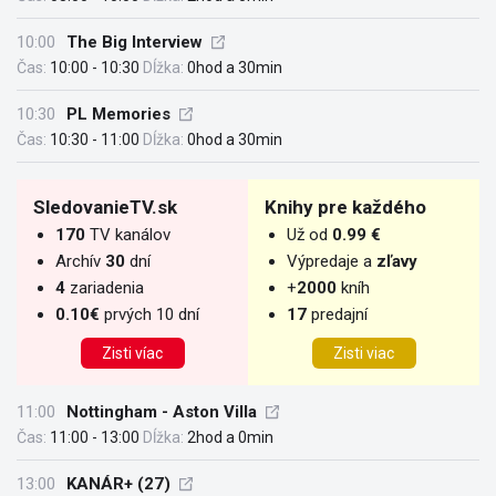
10:00
The Big Interview
Čas:
10:00 - 10:30
Dĺžka:
0hod a 30min
10:30
PL Memories
Čas:
10:30 - 11:00
Dĺžka:
0hod a 30min
SledovanieTV.sk
Knihy pre každého
170
TV kanálov
Už od
0.99 €
Archív
30
dní
Výpredaje a
zľavy
4
zariadenia
+
2000
kníh
0.10€
prvých 10 dní
17
predajní
Zisti víac
Zisti viac
11:00
Nottingham - Aston Villa
Čas:
11:00 - 13:00
Dĺžka:
2hod a 0min
13:00
KANÁR+ (27)