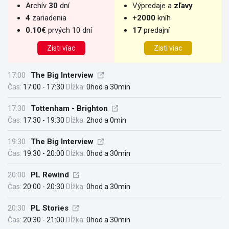
Archív
30
dní
Výpredaje a
zľavy
4
zariadenia
+
2000
kníh
0.10€
prvých 10 dní
17
predajní
Zisti víac
Zisti viac
17:00
The Big Interview
Čas:
17:00 - 17:30
Dĺžka:
0hod a 30min
17:30
Tottenham - Brighton
Čas:
17:30 - 19:30
Dĺžka:
2hod a 0min
19:30
The Big Interview
Čas:
19:30 - 20:00
Dĺžka:
0hod a 30min
20:00
PL Rewind
Čas:
20:00 - 20:30
Dĺžka:
0hod a 30min
20:30
PL Stories
Čas:
20:30 - 21:00
Dĺžka:
0hod a 30min