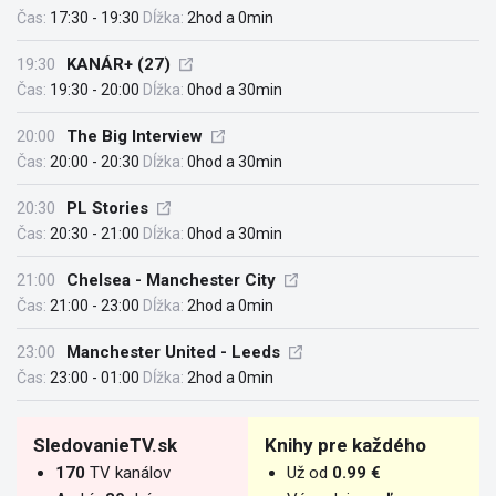
Čas:
17:30 - 19:30
Dĺžka:
2hod a 0min
19:30
KANÁR+ (27)
Čas:
19:30 - 20:00
Dĺžka:
0hod a 30min
20:00
The Big Interview
Čas:
20:00 - 20:30
Dĺžka:
0hod a 30min
20:30
PL Stories
Čas:
20:30 - 21:00
Dĺžka:
0hod a 30min
21:00
Chelsea - Manchester City
Čas:
21:00 - 23:00
Dĺžka:
2hod a 0min
23:00
Manchester United - Leeds
Čas:
23:00 - 01:00
Dĺžka:
2hod a 0min
SledovanieTV.sk
Knihy pre každého
170
TV kanálov
Už od
0.99 €