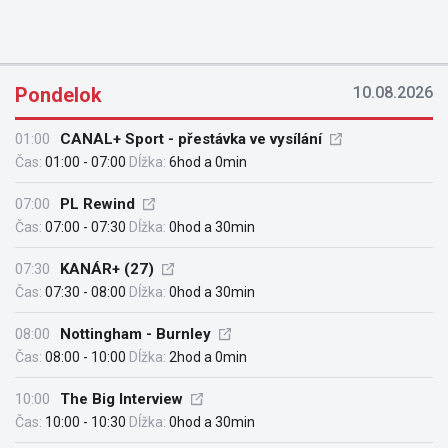
Pondelok
10.08.2026
01:00
CANAL+ Sport - přestávka ve vysílání
Čas:
01:00 - 07:00
Dĺžka:
6hod a 0min
07:00
PL Rewind
Čas:
07:00 - 07:30
Dĺžka:
0hod a 30min
07:30
KANÁR+ (27)
Čas:
07:30 - 08:00
Dĺžka:
0hod a 30min
08:00
Nottingham - Burnley
Čas:
08:00 - 10:00
Dĺžka:
2hod a 0min
10:00
The Big Interview
Čas:
10:00 - 10:30
Dĺžka:
0hod a 30min