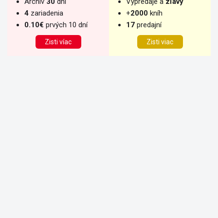
Archív
30
dní
Výpredaje a
zľavy
4
zariadenia
+
2000
kníh
0.10€
prvých 10 dní
17
predajní
Zisti víac
Zisti viac