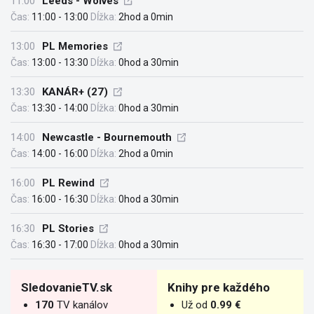
11:00
Leeds - Wolves
Čas:
11:00 - 13:00
Dĺžka:
2hod a 0min
13:00
PL Memories
Čas:
13:00 - 13:30
Dĺžka:
0hod a 30min
13:30
KANÁR+ (27)
Čas:
13:30 - 14:00
Dĺžka:
0hod a 30min
14:00
Newcastle - Bournemouth
Čas:
14:00 - 16:00
Dĺžka:
2hod a 0min
16:00
PL Rewind
Čas:
16:00 - 16:30
Dĺžka:
0hod a 30min
16:30
PL Stories
Čas:
16:30 - 17:00
Dĺžka:
0hod a 30min
SledovanieTV.sk
Knihy pre každého
170
TV kanálov
Už od
0.99 €