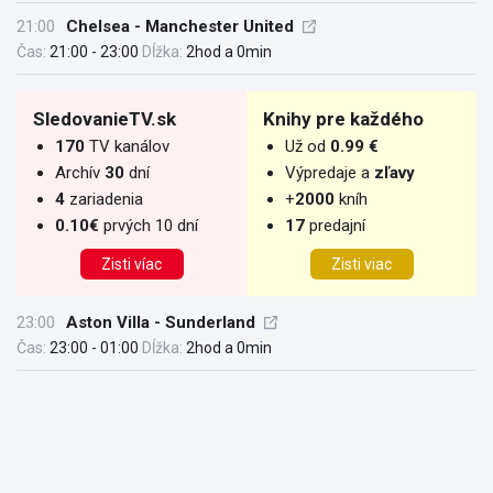
21:00
Chelsea - Manchester United
Čas:
21:00 - 23:00
Dĺžka:
2hod a 0min
SledovanieTV.sk
Knihy pre každého
170
TV kanálov
Už od
0.99 €
Archív
30
dní
Výpredaje a
zľavy
4
zariadenia
+
2000
kníh
0.10€
prvých 10 dní
17
predajní
Zisti víac
Zisti viac
23:00
Aston Villa - Sunderland
Čas:
23:00 - 01:00
Dĺžka:
2hod a 0min