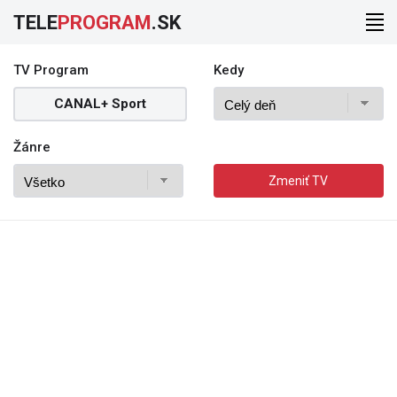
TELE
PROGRAM
.SK
TV Program
Kedy
CANAL+ Sport
Žánre
Zmeniť TV