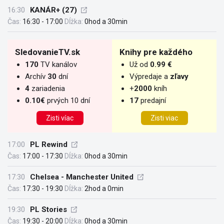
16:30
KANÁR+ (27)
Čas:
16:30 - 17:00
Dĺžka:
0hod a 30min
SledovanieTV.sk
Knihy pre každého
170
TV kanálov
Už od
0.99 €
Archív
30
dní
Výpredaje a
zľavy
4
zariadenia
+
2000
kníh
0.10€
prvých 10 dní
17
predajní
Zisti víac
Zisti viac
17:00
PL Rewind
Čas:
17:00 - 17:30
Dĺžka:
0hod a 30min
17:30
Chelsea - Manchester United
Čas:
17:30 - 19:30
Dĺžka:
2hod a 0min
19:30
PL Stories
Čas:
19:30 - 20:00
Dĺžka:
0hod a 30min