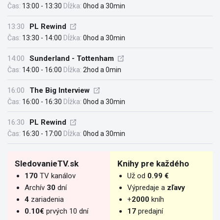
Čas:
13:00 - 13:30
Dĺžka:
0hod a 30min
13:30
PL Rewind
Čas:
13:30 - 14:00
Dĺžka:
0hod a 30min
14:00
Sunderland - Tottenham
Čas:
14:00 - 16:00
Dĺžka:
2hod a 0min
16:00
The Big Interview
Čas:
16:00 - 16:30
Dĺžka:
0hod a 30min
16:30
PL Rewind
Čas:
16:30 - 17:00
Dĺžka:
0hod a 30min
SledovanieTV.sk
Knihy pre každého
170
TV kanálov
Už od
0.99 €
Archív
30
dní
Výpredaje a
zľavy
4
zariadenia
+
2000
kníh
0.10€
prvých 10 dní
17
predajní