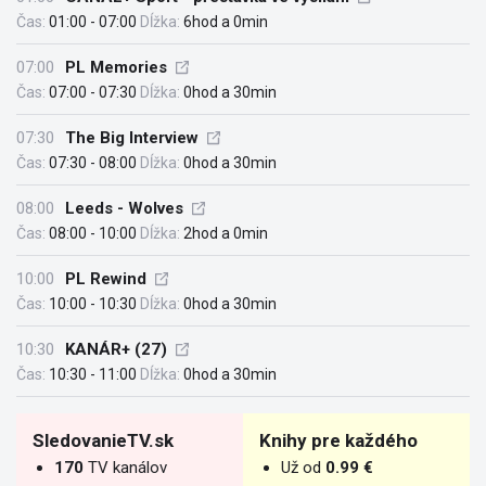
Čas:
01:00 - 07:00
Dĺžka:
6hod a 0min
07:00
PL Memories
Čas:
07:00 - 07:30
Dĺžka:
0hod a 30min
07:30
The Big Interview
Čas:
07:30 - 08:00
Dĺžka:
0hod a 30min
08:00
Leeds - Wolves
Čas:
08:00 - 10:00
Dĺžka:
2hod a 0min
10:00
PL Rewind
Čas:
10:00 - 10:30
Dĺžka:
0hod a 30min
10:30
KANÁR+ (27)
Čas:
10:30 - 11:00
Dĺžka:
0hod a 30min
SledovanieTV.sk
Knihy pre každého
170
TV kanálov
Už od
0.99 €