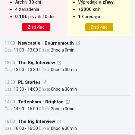
Archív
30
dní
Výpredaje a
zľavy
4
zariadenia
+
2000
kníh
0.10€
prvých 10 dní
17
predajní
Zisti víac
Zisti viac
11:00
Newcastle - Bournemouth
Čas:
11:00 - 13:00
Dĺžka:
2hod a 0min
13:00
The Big Interview
Čas:
13:00 - 13:30
Dĺžka:
0hod a 30min
13:30
PL Stories
Čas:
13:30 - 14:00
Dĺžka:
0hod a 30min
14:00
Tottenham - Brighton
Čas:
14:00 - 16:00
Dĺžka:
2hod a 0min
16:00
The Big Interview
Čas:
16:00 - 16:30
Dĺžka:
0hod a 30min