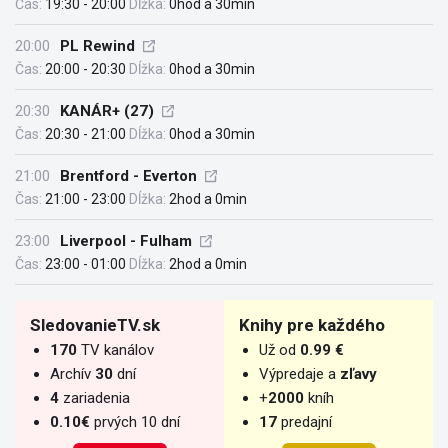
Čas:
19:30 - 20:00
Dĺžka:
0hod a 30min
20:00
PL Rewind
Čas:
20:00 - 20:30
Dĺžka:
0hod a 30min
20:30
KANÁR+ (27)
Čas:
20:30 - 21:00
Dĺžka:
0hod a 30min
21:00
Brentford - Everton
Čas:
21:00 - 23:00
Dĺžka:
2hod a 0min
23:00
Liverpool - Fulham
Čas:
23:00 - 01:00
Dĺžka:
2hod a 0min
SledovanieTV.sk
Knihy pre každého
170
TV kanálov
Už od
0.99 €
Archív
30
dní
Výpredaje a
zľavy
4
zariadenia
+
2000
kníh
0.10€
prvých 10 dní
17
predajní