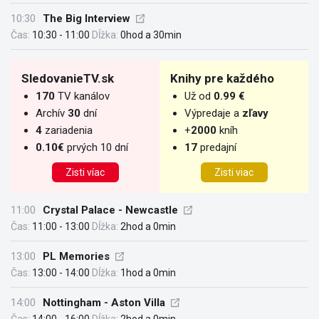
10:30
The Big Interview
Čas:
10:30 - 11:00
Dĺžka:
0hod a 30min
SledovanieTV.sk
Knihy pre každého
170
TV kanálov
Už od
0.99 €
Archív
30
dní
Výpredaje a
zľavy
4
zariadenia
+
2000
kníh
0.10€
prvých 10 dní
17
predajní
Zisti víac
Zisti viac
11:00
Crystal Palace - Newcastle
Čas:
11:00 - 13:00
Dĺžka:
2hod a 0min
13:00
PL Memories
Čas:
13:00 - 14:00
Dĺžka:
1hod a 0min
14:00
Nottingham - Aston Villa