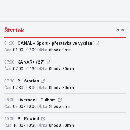
Štvrtok
Dnes
01:00
CANAL+ Sport - přestávka ve vysílání
Čas:
01:00 - 07:00
Dĺžka:
6hod a 0min
07:00
KANÁR+ (27)
Čas:
07:00 - 07:30
Dĺžka:
0hod a 30min
07:30
PL Stories
Čas:
07:30 - 08:00
Dĺžka:
0hod a 30min
08:00
Liverpool - Fulham
Čas:
08:00 - 10:00
Dĺžka:
2hod a 0min
10:00
PL Rewind
Čas:
10:00 - 10:30
Dĺžka:
0hod a 30min