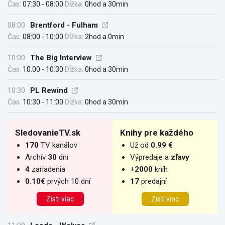
Čas:
07:30 - 08:00
Dĺžka:
0hod a 30min
08:00
Brentford - Fulham
Čas:
08:00 - 10:00
Dĺžka:
2hod a 0min
10:00
The Big Interview
Čas:
10:00 - 10:30
Dĺžka:
0hod a 30min
10:30
PL Rewind
Čas:
10:30 - 11:00
Dĺžka:
0hod a 30min
SledovanieTV.sk
Knihy pre každého
170
TV kanálov
Už od
0.99 €
Archív
30
dní
Výpredaje a
zľavy
4
zariadenia
+
2000
kníh
0.10€
prvých 10 dní
17
predajní
Zisti víac
Zisti viac